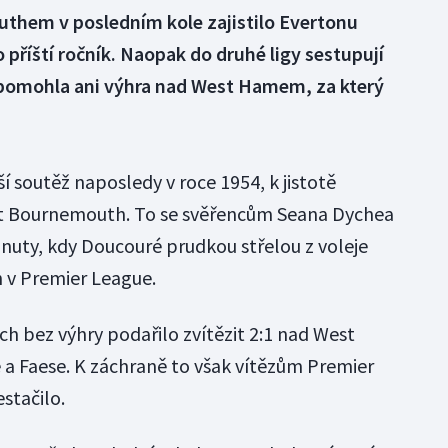
uthem v posledním kole zajistilo Evertonu
 příští ročník. Naopak do druhé ligy sestupují
epomohla ani výhra nad West Hamem, za který
ší soutěž naposledy v roce 1954, k jistotě
it Bournemouth. To se svěřencům Seana Dychea
inuty, kdy Doucouré prudkou střelou z voleje
 v Premier League.
ch bez výhry podařilo zvítězit 2:1 nad West
 Faese. K záchraně to však vítězům Premier
stačilo.