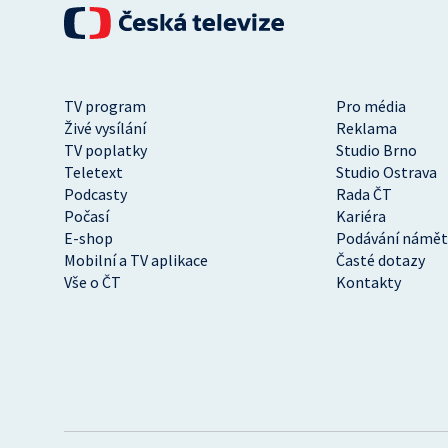
TV program
Pro média
Živé vysílání
Reklama
TV poplatky
Studio Brno
Teletext
Studio Ostrava
Podcasty
Rada ČT
Počasí
Kariéra
E-shop
Podávání námět
Mobilní a TV aplikace
Časté dotazy
Vše o ČT
Kontakty