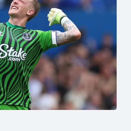
Moderní pětiboj
Triatlon
Motorsport
Veslování
Olympijské hry
Vodní slalom
Parasport
Volejbal
Plavání
Ostatní
Plážový volejbal