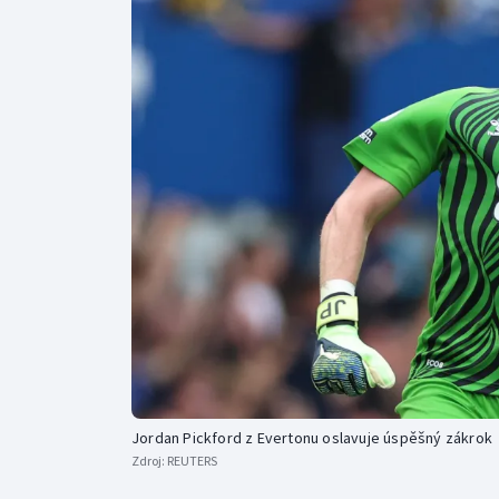
Curling
Dostihy
Florbal
Futsal
Golf
Gymnastika
Jordan Pickford z Evertonu oslavuje úspěšný zákrok
Zdroj:
REUTERS