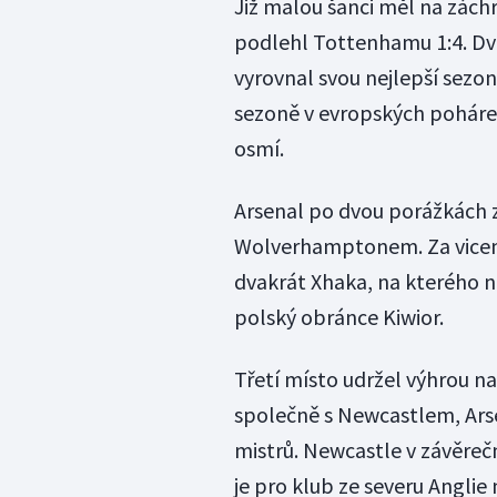
Již malou šanci měl na zách
podlehl Tottenhamu 1:4. Dva
vyrovnal svou nejlepší sezon
sezoně v evropských pohárec
osmí.
Arsenal po dvou porážkách 
Wolverhamptonem. Za vicemi
dvakrát Xhaka, na kterého n
polský obránce Kiwior.
Třetí místo udržel výhrou 
společně s Newcastlem, Ars
mistrů. Newcastle v závěrečn
je pro klub ze severu Angli