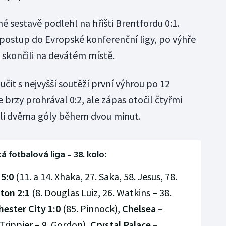
 sestavě podlehl na hřišti Brentfordu 0:1.
 postup do Evropské konferenční ligy, po výhře
 skončili na devátém místě.
it s nejvyšší soutěží první výhrou po 12
 brzy prohrával 0:2, ale zápas otočil čtyřmi
ali dvěma góly během dvou minut.
á fotbalová liga – 38. kolo:
5:0
(11. a 14. Xhaka, 27. Saka, 58. Jesus, 78.
hton 2:1
(8. Douglas Luiz, 26. Watkins – 38.
ester City 1:0
(85. Pinnock),
Chelsea –
 Trippier – 9. Gordon),
Crystal Palace –