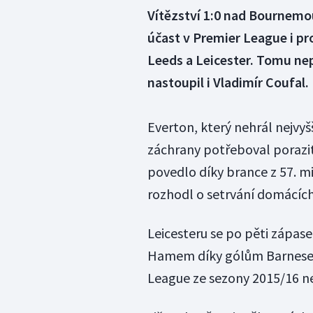
Vítězství 1:0 nad Bournemo
účast v Premier League i pro
Leeds a Leicester. Tomu n
nastoupil i Vladimír Coufal.
Everton, který nehrál nejvyš
záchrany potřeboval poraz
povedlo díky brance z 57. m
rozhodl o setrvání domácích
Leicesteru se po pěti zápase
Hamem díky gólům Barnese a
League ze sezony 2015/16 ne