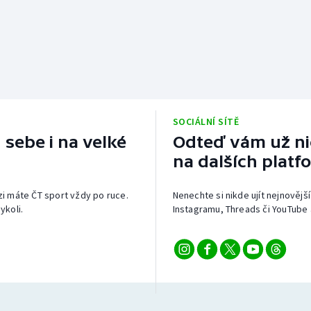
SOCIÁLNÍ SÍTĚ
 sebe i na velké
Odteď vám už nic
na dalších platf
izi máte ČT sport vždy po ruce.
Nenechte si nikde ujít nejnovější
ykoli.
Instagramu, Threads či YouTube 