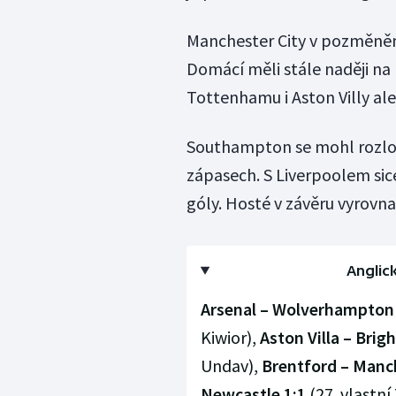
Manchester City v pozměněné
Domácí měli stále naději na
Tottenhamu i Aston Villy ale
Southampton se mohl rozlouč
zápasech. S Liverpoolem sice
góly. Hosté v závěru vyrovn
Anglick
Arsenal – Wolverhampton 
Kiwior),
Aston Villa – Brig
Undav),
Brentford – Manch
Newcastle 1:1
(27. vlastní