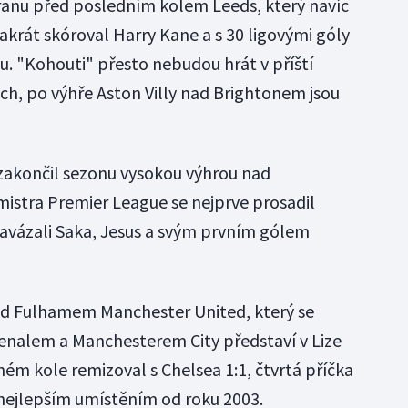
ranu před posledním kolem Leeds, který navíc
krát skóroval Harry Kane a s 30 ligovými góly
u. "Kohouti" přesto nebudou hrát v příští
h, po výhře Aston Villy nad Brightonem jsou
zakončil sezonu vysokou výhrou nad
stra Premier League se nejprve prosadil
avázali Saka, Jesus a svým prvním gólem
nad Fulhamem Manchester United, který se
enalem a Manchesterem City představí v Lize
ém kole remizoval s Chelsea 1:1, čtvrtá příčka
e nejlepším umístěním od roku 2003.