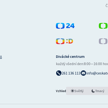
Č
Divácké centrum
ů
každý všední den:
8:00—16:00 ho
261 136 113
info@ceskate
Vzhled
Světlý
Tmavý