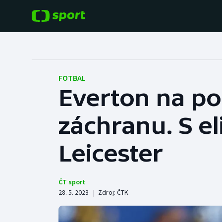
POPULÁRNÍ
DALŠÍ SPORTY
Fotbal
Americký fotbal
FOTBAL
Everton na pos
Hokej
Baseball a softbal
záchranu. S el
Tenis
Basketbal
Atletika
Leicester
Biatlon
Cyklistika
Boby a skeleton
ČT sport
28. 5. 2023
|
Zdroj:
ČTK
Box