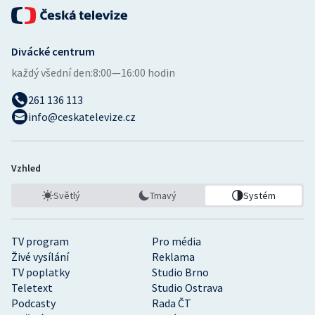
Divácké centrum
každý všední den:
8:00—16:00 hodin
261 136 113
info@ceskatelevize.cz
Vzhled
Světlý
Tmavý
Systém
TV program
Pro média
Živé vysílání
Reklama
TV poplatky
Studio Brno
Teletext
Studio Ostrava
Podcasty
Rada ČT