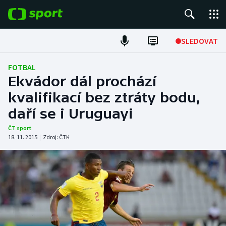
POPULÁRNÍ
SLEDOVAT
Fotbal
FOTBAL
Ekvádor dál prochází
Hokej
kvalifikací bez ztráty bodu,
daří se i Uruguayi
Tenis
ČT sport
Atletika
18. 11. 2015
|
Zdroj:
ČTK
Cyklistika
DALŠÍ SPORTY
Americký fotbal
NEPŘEHLÉDNĚTE