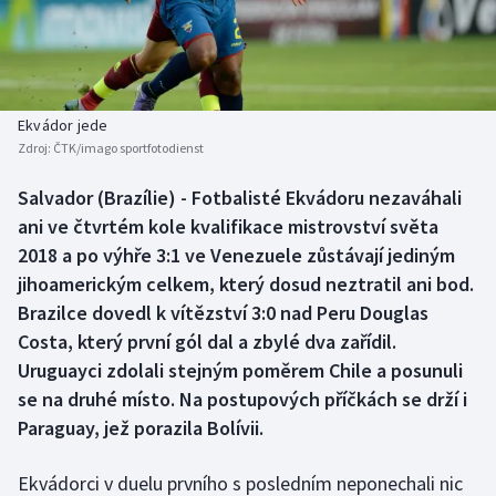
Baseball a softbal
Soutěže
Basketbal
Historické návraty
Biatlon
Aplikace ČT sport
Ekvádor jede
Zdroj:
ČTK/imago sportfotodienst
Boby a skeleton
AZ kvíz
Salvador (Brazílie) - Fotbalisté Ekvádoru nezaváhali
ani ve čtvrtém kole kvalifikace mistrovství světa
Box
2018 a po výhře 3:1 ve Venezuele zůstávají jediným
Curling
jihoamerickým celkem, který dosud neztratil ani bod.
Brazilce dovedl k vítězství 3:0 nad Peru Douglas
Dostihy
Costa, který první gól dal a zbylé dva zařídil.
Uruguayci zdolali stejným poměrem Chile a posunuli
Florbal
se na druhé místo. Na postupových příčkách se drží i
Paraguay, jež porazila Bolívii.
Futsal
Ekvádorci v duelu prvního s posledním neponechali nic
Golf