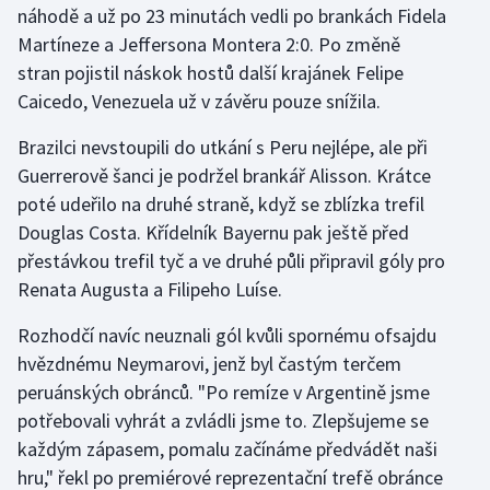
náhodě a už po 23 minutách vedli po brankách Fidela
Martíneze a Jeffersona Montera 2:0. Po změně
Gymnastika
stran pojistil náskok hostů další krajánek Felipe
Caicedo, Venezuela už v závěru pouze snížila.
Házená
Brazilci nevstoupili do utkání s Peru nejlépe, ale při
Jezdectví
Guerrerově šanci je podržel brankář Alisson. Krátce
poté udeřilo na druhé straně, když se zblízka trefil
Judo
Douglas Costa. Křídelník Bayernu pak ještě před
přestávkou trefil tyč a ve druhé půli připravil góly pro
Krasobruslení
Renata Augusta a Filipeho Luíse.
Lezení
Rozhodčí navíc neuznali gól kvůli spornému ofsajdu
hvězdnému Neymarovi, jenž byl častým terčem
Lyže a snowboard
peruánských obránců. "Po remíze v Argentině jsme
Moderní pětiboj
potřebovali vyhrát a zvládli jsme to. Zlepšujeme se
každým zápasem, pomalu začínáme předvádět naši
Motorsport
hru," řekl po premiérové reprezentační trefě obránce