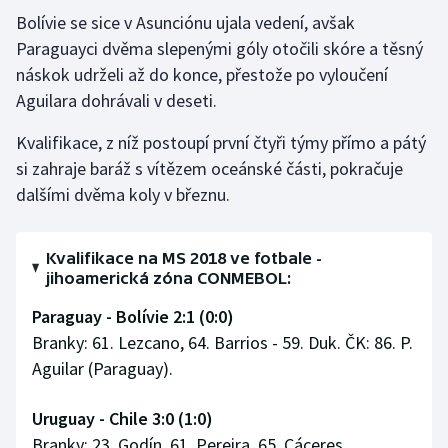
Stolní tenis
Bolívie se sice v Asunciónu ujala vedení, avšak
Paraguayci dvěma slepenými góly otočili skóre a těsný
Triatlon
náskok udrželi až do konce, přestože po vyloučení
Aguilara dohrávali v deseti.
Veslování
Kvalifikace, z níž postoupí první čtyři týmy přímo a pátý
Vodní slalom
si zahraje baráž s vítězem oceánské části, pokračuje
dalšími dvěma koly v březnu.
Volejbal
Ostatní
Kvalifikace na MS 2018 ve fotbale -
jihoamerická zóna CONMEBOL:
Paraguay - Bolívie 2:1 (0:0)
Branky: 61. Lezcano, 64. Barrios - 59. Duk. ČK: 86. P.
Aguilar (Paraguay).
Uruguay - Chile 3:0 (1:0)
Branky: 23. Godín, 61. Pereira, 65. Cáceres.