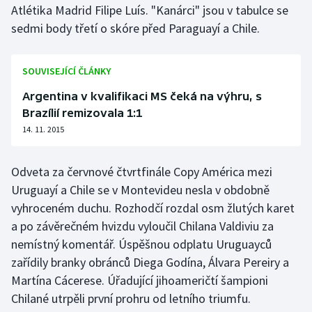
Atlétika Madrid Filipe Luís. "Kanárci" jsou v tabulce se
Olympijské hry
sedmi body třetí o skóre před Paraguayí a Chile.
Parasport
SOUVISEJÍCÍ ČLÁNKY
Plavání
Argentina v kvalifikaci MS čeká na výhru, s
Brazílií remizovala 1:1
Plážový volejbal
14. 11. 2015
Ragby
Odveta za červnové čtvrtfinále Copy América mezi
Rychlobruslení
Uruguayí a Chile se v Montevideu nesla v obdobně
vyhroceném duchu. Rozhodčí rozdal osm žlutých karet
Rychlostní kanoistika
a po závěrečném hvizdu vyloučil Chilana Valdiviu za
nemístný komentář. Úspěšnou odplatu Uruguayců
Short track
zařídily branky obránců Diega Godína, Álvara Pereiry a
Martína Cácerese. Úřadující jihoameričtí šampioni
Sportovní střelba
Chilané utrpěli první prohru od letního triumfu.