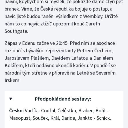
naivní, kdybychom si mysleli, že pokaždé dáme čtyři pět
branek. Víme, že Česká republika bojuje o postup, a
navíc jistě budou raněni výsledkem z Wembley. Určitě
nám to co nejvíc ztíží," upozornil kouč Gareth
Southgate.
Zápas v Edenu začne ve 20:45. Před ním se asociace
rozloučí s bývalými reprezentanty Petrem Čechem,
Jaroslavem Plašilem, Davidem Lafatou a Danielem
Kolářem, kteří nedávno ukončili kariéru. V pondělí se
národní tým střetne v přípravě na Letné se Severním
Irskem.
Předpokládané sestavy:
Česko:
Vaclík - Coufal, Čelůstka, Brabec, Bořil -
Masopust, Souček, Král, Darida, Jankto - Schick.