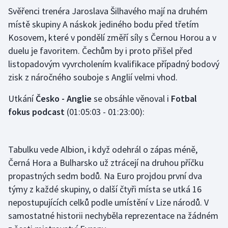
Svěřenci trenéra Jaroslava Šilhavého mají na druhém
místě skupiny A náskok jediného bodu před třetím
Gymnastika
Kosovem, které v pondělí změří síly s Černou Horou a v
Házená
duelu je favoritem. Čechům by i proto přišel před
listopadovým vyvrcholením kvalifikace případný bodový
Jezdectví
zisk z náročného souboje s Anglií velmi vhod.
Judo
Utkání
Česko - Anglie
se obsáhle věnoval i
Fotbal
fokus podcast
(01:05:03 - 01:23:00):
Krasobruslení
Lezení
Tabulku vede Albion, i když odehrál o zápas méně,
Černá Hora a Bulharsko už ztrácejí na druhou příčku
Lyže a snowboard
propastných sedm bodů. Na Euro projdou první dva
týmy z každé skupiny, o další čtyři místa se utká 16
Moderní pětiboj
nepostupujících celků podle umístění v Lize národů. V
samostatné historii nechyběla reprezentace na žádném
Motorsport