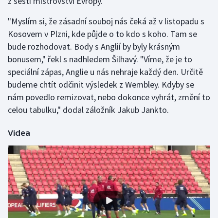
z šesti mistrovství Evropy.
Olympijské hry
"Myslím si, že zásadní souboj nás čeká až v listopadu s
Kosovem v Plzni, kde půjde o to kdo s koho. Tam se
Parasport
bude rozhodovat. Body s Anglií by byly krásným
bonusem," řekl s nadhledem Šilhavý. "Víme, že je to
Plavání
speciální zápas, Anglie u nás nehraje každý den. Určitě
budeme chtít odčinit výsledek z Wembley. Kdyby se
Plážový volejbal
nám povedlo remizovat, nebo dokonce vyhrát, změní to
Ragby
celou tabulku," dodal záložník Jakub Jankto.
Rychlobruslení
Videa
Rychlostní kanoistika
Short track
Sportovní střelba