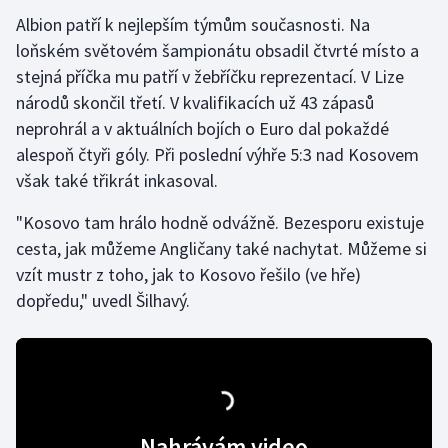
Albion patří k nejlepším týmům současnosti. Na
loňském světovém šampionátu obsadil čtvrté místo a
stejná příčka mu patří v žebříčku reprezentací. V Lize
národů skončil třetí. V kvalifikacích už 43 zápasů
neprohrál a v aktuálních bojích o Euro dal pokaždé
alespoň čtyři góly. Při poslední výhře 5:3 nad Kosovem
však také třikrát inkasoval.
"Kosovo tam hrálo hodně odvážně. Bezesporu existuje
cesta, jak můžeme Angličany také nachytat. Můžeme si
vzít mustr z toho, jak to Kosovo řešilo (ve hře)
dopředu," uvedl Šilhavý.
Nahrávám video