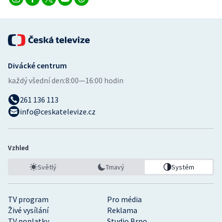
Divácké centrum
každý všední den:
8:00—16:00 hodin
261 136 113
info@ceskatelevize.cz
Vzhled
Světlý
Tmavý
Systém
TV program
Pro média
Živé vysílání
Reklama
TV poplatky
Studio Brno