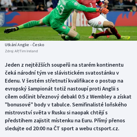
Baseball a softbal
Soutěže
Basketbal
Historické návraty
Biatlon
Aplikace ČT sport
Utkání Anglie - Česko
Boby a skeleton
AZ kvíz
Zdroj:
AP/Tim Ireland
Box
Jeden z nejtěžších soupeřů na starém kontinentu
čeká národní tým ve slávistickém svatostánku v
Curling
Edenu. V šestém střetnutí kvalifikace o postup na
evropský šampionát totiž nastoupí proti Anglii s
Dostihy
cílem odčinit březnový debakl 0:5 z Wembley a získat
"bonusové" body v tabulce. Semifinalisté loňského
Florbal
mistrovství světa v Rusku si naopak chtějí s
předstihem zajistit místenku na Euru. Přímý přenos
Futsal
sledujte od 20:00 na ČT sport a webu ctsport.cz.
Golf