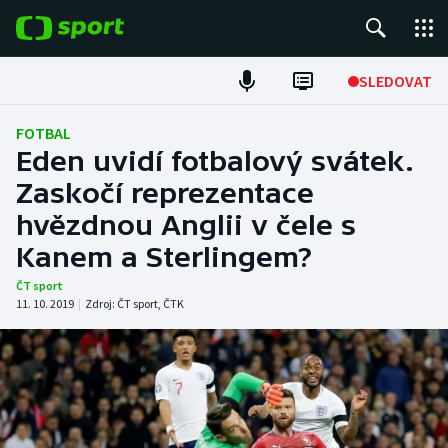
POPULÁRNÍ
SLEDOVAT
Fotbal
FOTBAL
Eden uvidí fotbalový svátek.
Hokej
Zaskočí reprezentace
hvězdnou Anglii v čele s
Tenis
Kanem a Sterlingem?
Atletika
ČT sport
11. 10. 2019
|
Zdroj:
ČT sport
,
ČTK
Cyklistika
DALŠÍ SPORTY
Americký fotbal
NEPŘEHLÉDNĚTE