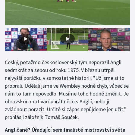
Stolní tenis
Triatlon
Veslování
Vodní slalom
Český, potažmo československý tým neporazil Anglii
Volejbal
sedmkrát za sebou od roku 1975. V březnu utrpěl
Ostatní
nejvyšší porážku v samostatné historii. "Už jsme si to
probrali. Udělali jsme ve Wembley hodně chyb, vůbec se
nám to tam nepovedlo. Musíme toho hodně změnit. Je
obrovskou motivací uhrát něco s Anglií, nebo ji
zvládnout porazit. Určitě si zápas nepůjdeme jen užít,"
prohlásil záložník Tomáš Souček.
Angličané? Úřadující semifinalisté mistrovství světa