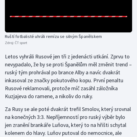
Gymnastika
Házená
Ruští fotbalisté uhráli remízu se silným Španělskem
Jezdectví
Zdroj:
ČT sport
Letos vyhráli Rusové jen tři z jedenácti utkání. Zprvu to
Judo
nevypadalo, že by se proti Španělům měl změnit trend –
ruský tým prohrával po brance Alby a navíc dvakrát
Krasobruslení
inkasoval ze značky pokutového kopu. První penaltu
Lezení
Rusové reklamovali, protože míč zasáhl záložníka
Kuzjajeva do ramene, a nikoliv do ruky.
Lyže a snowboard
Za Rusy se ale poté dvakrát trefil Smolov, který srovnal
na konečných 3:3. Nepříjemností pro ruský výběr bylo
Moderní pětiboj
jen zranění brankáře Luňova, který to na hřišti schytal
Motorsport
kolenem do hlavy. Luňov putoval do nemocnice, ale