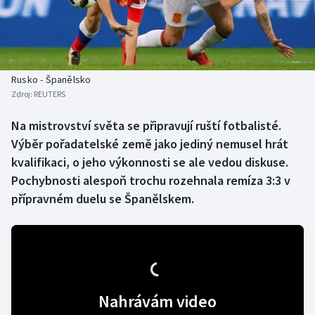
Baseball a softbal
Soutěže
Basketbal
Historické návraty
Biatlon
Aplikace ČT sport
Rusko - Španělsko
Zdroj:
REUTERS
Boby a skeleton
AZ kvíz
Na mistrovství světa se připravují ruští fotbalisté.
Výběr pořadatelské země jako jediný nemusel hrát
Box
kvalifikaci, o jeho výkonnosti se ale vedou diskuse.
Curling
Pochybnosti alespoň trochu rozehnala remíza 3:3 v
přípravném duelu se Španělskem.
Dostihy
Florbal
Futsal
Nahrávám video
Golf