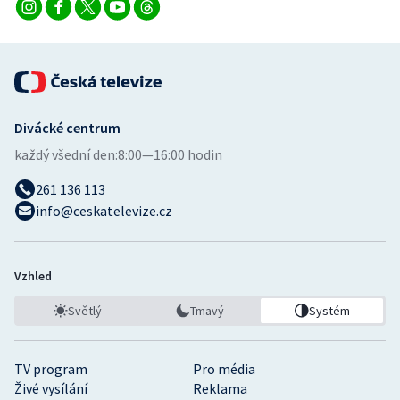
Divácké centrum
každý všední den:
8:00—16:00 hodin
261 136 113
info@ceskatelevize.cz
Vzhled
Světlý
Tmavý
Systém
TV program
Pro média
Živé vysílání
Reklama