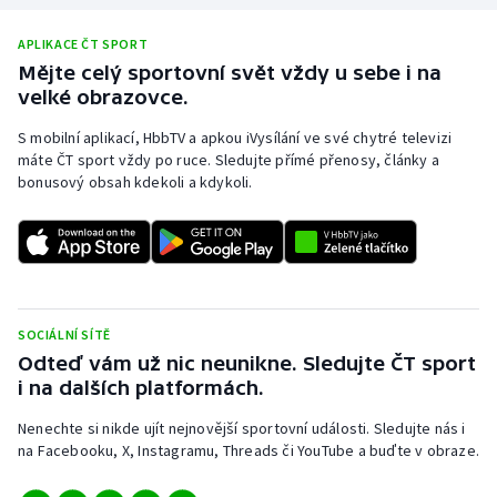
Stolní tenis
APLIKACE ČT SPORT
Triatlon
Mějte celý sportovní svět vždy u sebe i na
velké obrazovce.
Veslování
S mobilní aplikací, HbbTV a apkou iVysílání ve své chytré televizi
máte ČT sport vždy po ruce. Sledujte přímé přenosy, články a
Vodní slalom
bonusový obsah kdekoli a kdykoli.
Volejbal
Ostatní
SOCIÁLNÍ SÍTĚ
Odteď vám už nic neunikne. Sledujte ČT sport
i na dalších platformách.
Nenechte si nikde ujít nejnovější sportovní události. Sledujte nás i
na Facebooku, X, Instagramu, Threads či YouTube a buďte v obraze.