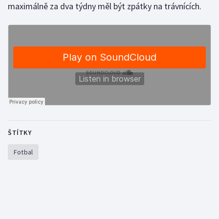
maximálně za dva týdny měl být zpátky na trávnících.
Olympijské hry
Parasport
Plavání
Plážový volejbal
Ragby
Rychlobruslení
ŠTÍTKY
Fotbal
Rychlostní kanoistika
Short track
Sportovní střelba