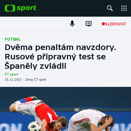
POPULÁRNÍ
SLEDOVAT
Fotbal
FOTBAL
Dvěma penaltám navzdory.
Hokej
Rusové přípravný test se
Španěly zvládli
Tenis
ČT sport
Atletika
15. 11. 2017
|
Zdroj:
ČT sport
Cyklistika
DALŠÍ SPORTY
Americký fotbal
NEPŘEHLÉDNĚTE