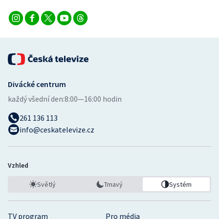
Divácké centrum
každý všední den:
8:00—16:00 hodin
261 136 113
info@ceskatelevize.cz
Vzhled
Světlý
Tmavý
Systém
TV program
Pro média