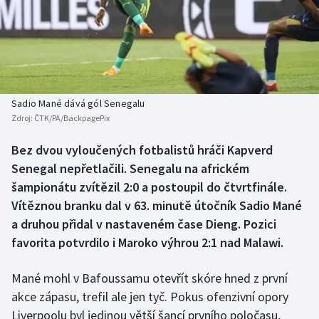
Baseball a softbal
Soutěže
Basketbal
Historické návraty
Biatlon
Aplikace ČT sport
Sadio Mané dává gól Senegalu
Boby a skeleton
AZ kvíz
Zdroj:
ČTK/PA/BackpagePix
Box
Bez dvou vyloučených fotbalistů hráči Kapverd
Senegal nepřetlačili. Senegalu na africkém
Curling
šampionátu zvítězil 2:0 a postoupil do čtvrtfinále.
Vítěznou branku dal v 63. minutě útočník Sadio Mané
Dostihy
a druhou přidal v nastaveném čase Dieng. Pozici
favorita potvrdilo i Maroko výhrou 2:1 nad Malawi.
Florbal
Mané mohl v Bafoussamu otevřít skóre hned z první
Futsal
akce zápasu, trefil ale jen tyč. Pokus ofenzivní opory
Liverpoolu byl jedinou větší šancí prvního poločasu,
Golf