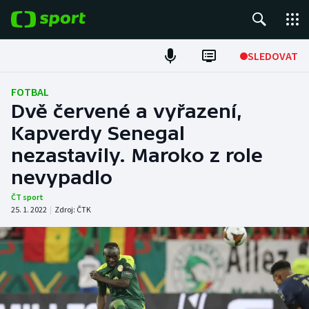
POPULÁRNÍ
SLEDOVAT
Fotbal
FOTBAL
Dvě červené a vyřazení,
Hokej
Kapverdy Senegal
nezastavily. Maroko z role
Tenis
nevypadlo
Atletika
ČT sport
25. 1. 2022
|
Zdroj:
ČTK
Cyklistika
DALŠÍ SPORTY
Americký fotbal
NEPŘEHLÉDNĚTE