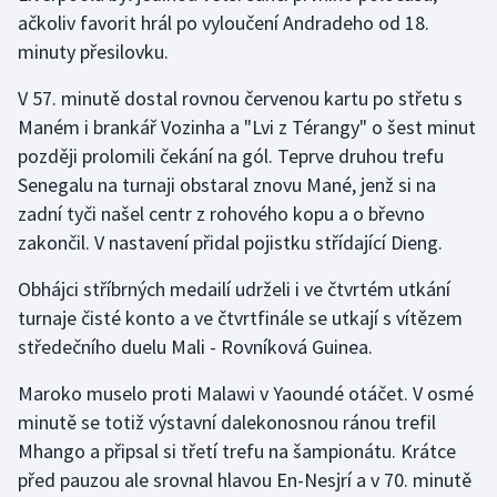
ačkoliv favorit hrál po vyloučení Andradeho od 18.
minuty přesilovku.
Gymnastika
V 57. minutě dostal rovnou červenou kartu po střetu s
Házená
Maném i brankář Vozinha a "Lvi z Térangy" o šest minut
později prolomili čekání na gól. Teprve druhou trefu
Jezdectví
Senegalu na turnaji obstaral znovu Mané, jenž si na
Judo
zadní tyči našel centr z rohového kopu a o břevno
zakončil. V nastavení přidal pojistku střídající Dieng.
Krasobruslení
Obhájci stříbrných medailí udrželi i ve čtvrtém utkání
turnaje čisté konto a ve čtvrtfinále se utkají s vítězem
Lezení
středečního duelu Mali - Rovníková Guinea.
Lyže a snowboard
Maroko muselo proti Malawi v Yaoundé otáčet. V osmé
minutě se totiž výstavní dalekonosnou ránou trefil
Moderní pětiboj
Mhango a připsal si třetí trefu na šampionátu. Krátce
Motorsport
před pauzou ale srovnal hlavou En-Nesjrí a v 70. minutě