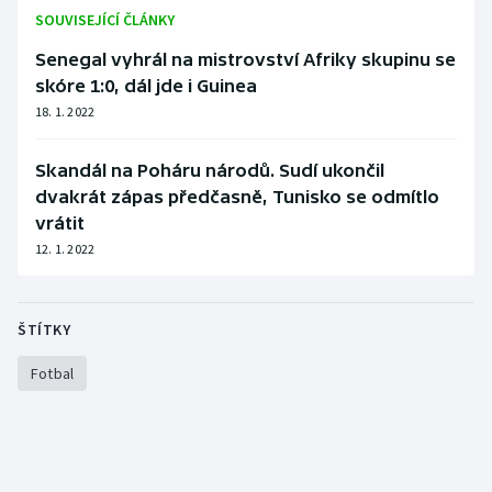
Stolní tenis
SOUVISEJÍCÍ ČLÁNKY
Senegal vyhrál na mistrovství Afriky skupinu se
Triatlon
skóre 1:0, dál jde i Guinea
18. 1. 2022
Veslování
Skandál na Poháru národů. Sudí ukončil
Vodní slalom
dvakrát zápas předčasně, Tunisko se odmítlo
vrátit
Volejbal
12. 1. 2022
Ostatní
ŠTÍTKY
Fotbal