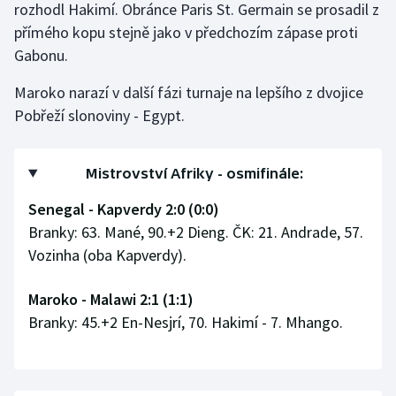
rozhodl Hakimí. Obránce Paris St. Germain se prosadil z
Olympijské hry
přímého kopu stejně jako v předchozím zápase proti
Gabonu.
Parasport
Maroko narazí v další fázi turnaje na lepšího z dvojice
Plavání
Pobřeží slonoviny - Egypt.
Plážový volejbal
Mistrovství Afriky - osmifinále:
Ragby
Senegal - Kapverdy 2:0 (0:0)
Branky: 63. Mané, 90.+2 Dieng. ČK: 21. Andrade, 57.
Rychlobruslení
Vozinha (oba Kapverdy).
Rychlostní kanoistika
Maroko - Malawi 2:1 (1:1)
Branky: 45.+2 En-Nesjrí, 70. Hakimí - 7. Mhango.
Short track
Sportovní střelba