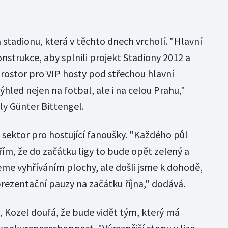
tadionu, která v těchto dnech vrcholí. "Hlavní
nstrukce, aby splnili projekt Stadiony 2012 a
prostor pro VIP hosty pod střechou hlavní
ýhled nejen na fotbal, ale i na celou Prahu,"
kly Günter Bittengel.
 sektor pro hostující fanoušky. "Každého půl
ěřím, že do začátku ligy to bude opět zelený a
eme vyhříváním plochy, ale došli jsme k dohodě,
ezentační pauzy na začátku října," dodává.
, Kozel doufá, že bude vidět tým, který má