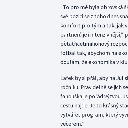
"To pro mě byla obrovská ško
své pozici se z toho dnes sn
komfort pro tým a tak, jak 
partnerů je i intenzivnější,"
pětatřicetimilionový rozpoč
fotbal tak, abychom na ekon
doufám, že ekonomika v klub
Lafek by si přál, aby na Juli
ročníku. Pravidelně se jich s
fanouška je pořád výzvou. J
cestu najde. Je to krásný s
vytvářet program, který vyv
večerem."