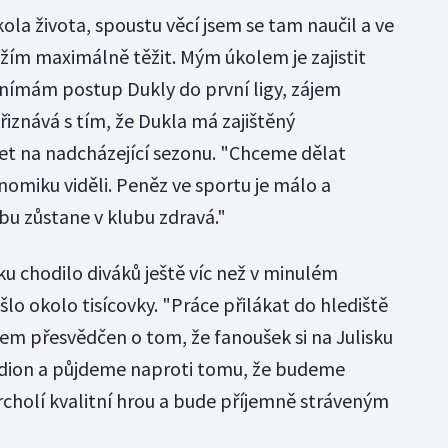
la života, spoustu věcí jsem se tam naučil a ve
ažím maximálně těžit. Mým úkolem je zajistit
vnímám postup Dukly do první ligy, zájem
 přiznává s tím, že Dukla má zajištěný
et na nadcházející sezonu. "Chceme dělat
omiku viděli. Peněz ve sportu je málo a
u zůstane v klubu zdravá."
sku chodilo diváků ještě víc než v minulém
ešlo okolo tisícovky. "Práce přilákat do hlediště
sem přesvědčen o tom, že fanoušek si na Julisku
tadion a půjdeme naproti tomu, že budeme
rcholí kvalitní hrou a bude příjemně stráveným