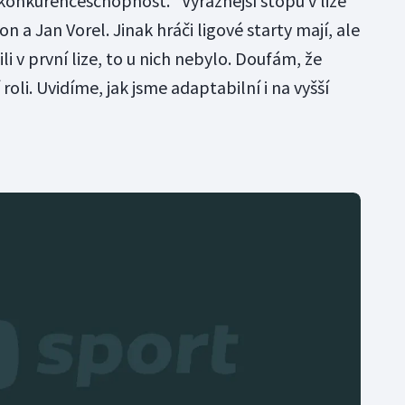
 konkurenceschopnost. "Výraznější stopu v lize
on a Jan Vorel. Jinak hráči ligové starty mají, ale
i v první lize, to u nich nebylo. Doufám, že
oli. Uvidíme, jak jsme adaptabilní i na vyšší