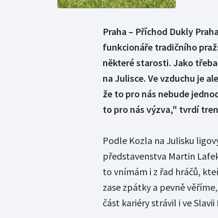
Praha – Příchod Dukly Praha
funkcionáře tradičního praž
některé starosti. Jako třeb
na Julisce. Ve vzduchu je a
že to pro nás nebude jednod
to pro nás výzva," tvrdí tre
Podle Kozla na Julisku ligový
představenstva Martin Lafek.
to vnímám i z řad hráčů, kteří
zase zpátky a pevně věříme,
část kariéry strávil i ve Slavii