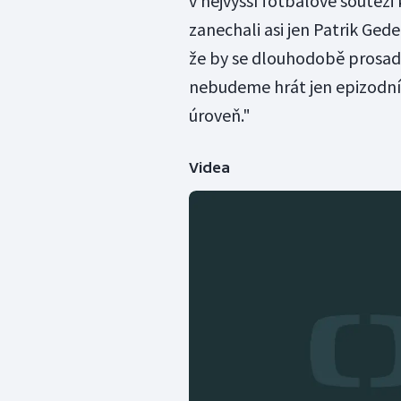
v nejvyšší fotbalové soutěži
zanechali asi jen Patrik Gede
že by se dlouhodobě prosadil
nebudeme hrát jen epizodní r
úroveň."
Videa