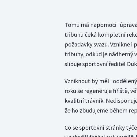
Tomu má napomoci i úprava s
tribunu čeká kompletní reko
požadavky svazu. Vznikne i 
tribuny, odkud je nádherný v
slibuje sportovní ředitel Du
Vzniknout by měl i oddělený
roku se regeneruje hřiště, v
kvalitní trávník. Nedisponuj
že ho zbudujeme během repr
Co se sportovní stránky týče