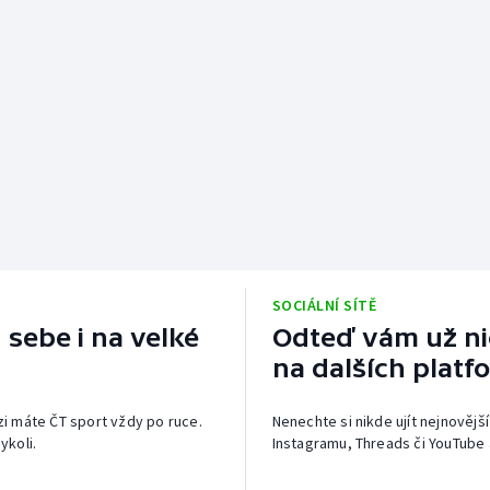
SOCIÁLNÍ SÍTĚ
 sebe i na velké
Odteď vám už nic
na dalších platf
izi máte ČT sport vždy po ruce.
Nenechte si nikde ujít nejnovější
ykoli.
Instagramu, Threads či YouTube 