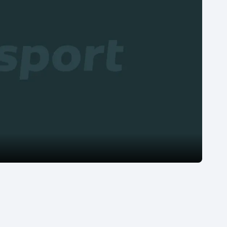
Moderní pětiboj
Triatlon
Motorsport
Veslování
Olympijské hry
Vodní slalom
Parasport
Volejbal
Plavání
Ostatní
Plážový volejbal