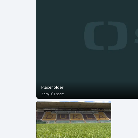
Curling
Dostihy
Florbal
Futsal
Golf
Gymnastika
Placeholder
Zdroj:
ČT sport