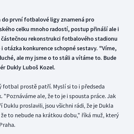
 do první fotbalové ligy znamená pro
ského celku mnoho radostí, postup přináší ale i
a částečnou rekonstrukci fotbalového stadionu
le i otázka konkurence schopné sestavy. "Víme,
uché, ale my jsme o to stáli a vítáme to. Bude
nér Dukly Luboš Kozel.
 fotbal prostě patří. Myslí si to i předseda
 "Poznáváme ale, že to je i spousta práce. Jak
 Duklu proslavili, jsou všichni rádi, že je Dukla
 že to nebude na krátkou dobu," říká muž, který
 Praha.