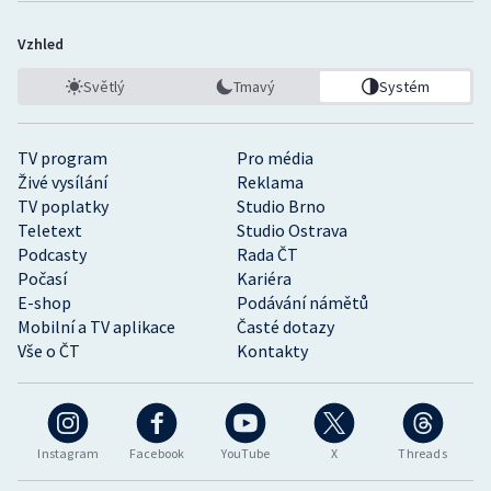
Vzhled
Světlý
Tmavý
Systém
TV program
Pro média
Živé vysílání
Reklama
TV poplatky
Studio Brno
Teletext
Studio Ostrava
Podcasty
Rada ČT
Počasí
Kariéra
E-shop
Podávání námětů
Mobilní a TV aplikace
Časté dotazy
Vše o ČT
Kontakty
Instagram
Facebook
YouTube
X
Threads