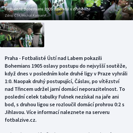
Baseball a softbal
Soutěže
Fotbalisté Bohemians 1905 slaví titul v druhé lize
Zdroj:
ČTK/Michal Kamaryt
Basketbal
Historické návraty
Biatlon
Aplikace ČT sport
Boby a skeleton
AZ kvíz
Praha - Fotbalisté Ústí nad Labem pokazili
Box
Bohemians 1905 oslavy postupu do nejvyšší soutěže,
když dnes v posledním kole druhé ligy v Praze vyhráli
Curling
1:0. Naopak druhý postupující, Čáslav, po vítězství
nad Třincem udržel jarní domácí neporazitelnost. To
Dostihy
poslední celek tabulky Fulnek nezískal na jaře ani
Florbal
bod, s druhou ligou se rozloučil domácí prohrou 0:2 s
Jihlavou. Více informací naleznete na serveru
Futsal
fotbalzive.cz.
Golf