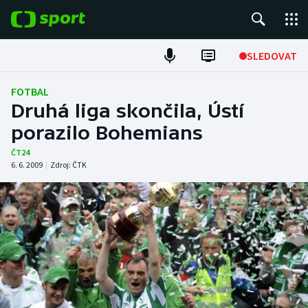
POPULÁRNÍ
SLEDOVAT
Fotbal
FOTBAL
Druhá liga skončila, Ústí
Hokej
porazilo Bohemians
Tenis
ČT24
6. 6. 2009
|
Zdroj:
ČTK
Atletika
Cyklistika
DALŠÍ SPORTY
Americký fotbal
NEPŘEHLÉDNĚTE