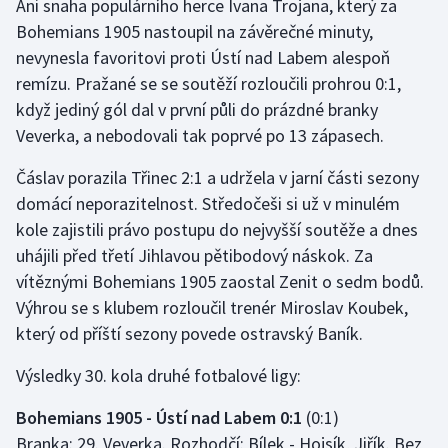
Ani snaha populárního herce Ivana Trojana, který za
Bohemians 1905 nastoupil na závěrečné minuty,
Gymnastika
nevynesla favoritovi proti Ústí nad Labem alespoň
remízu. Pražané se se soutěží rozloučili prohrou 0:1,
Házená
když jediný gól dal v první půli do prázdné branky
Veverka, a nebodovali tak poprvé po 13 zápasech.
Jezdectví
Čáslav porazila Třinec 2:1 a udržela v jarní části sezony
Judo
domácí neporazitelnost. Středočeši si už v minulém
kole zajistili právo postupu do nejvyšší soutěže a dnes
Krasobruslení
uhájili před třetí Jihlavou pětibodový náskok. Za
vítěznými Bohemians 1905 zaostal Zenit o sedm bodů.
Lezení
Výhrou se s klubem rozloučil trenér Miroslav Koubek,
který od příští sezony povede ostravský Baník.
Lyže a snowboard
Výsledky 30. kola druhé fotbalové ligy:
Moderní pětiboj
Bohemians 1905 - Ústí nad Labem 0:1
(0:1)
Motorsport
Branka: 29. Veverka. Rozhodčí: Bílek - Hojsík, Jiřík. Bez