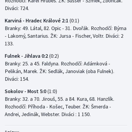
Rozhodčí: Karel Hrubeš. ŽK: Süsser - Szmek, Zbončák.
Stolní tenis
Diváci: 724.
Triatlon
Karviná - Hradec Králové 2:1
(0:1)
Branky: 49. Látal, 82. Opic - 31. Dvořák. Rozhodčí: Býma
Veslování
- Lakomý, Santarius. ŽK: Jursa - Fischer, Voltr. Diváci: 2
133.
Vodní slalom
Fulnek - Jihlava 0:2
(0:2)
Volejbal
Branky: 25. a 45. Faldyna. Rozhodčí: Adámková -
Pelikán, Marek. ŽK: Sedlák, Janoviak (oba Fulnek).
Ostatní
Diváci: 154.
Sokolov - Most 5:0
(1:0)
Branky: 32. a 70. Jirouš, 55. a 84. Kura, 68. Hanzlík.
Rozhodčí: Příhoda - Košec, Teuber. ŽK: Šmerda -
Andrei, Jedinák, Webster. Diváci : 1 150.