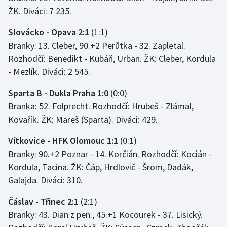
ŽK. Diváci: 7 235.
Olympijské hry
Slovácko - Opava 2:1
(1:1)
Parasport
Branky: 13. Cleber, 90.+2 Perůtka - 32. Zapletal.
Rozhodčí: Benedikt - Kubáň, Urban. ŽK: Cleber, Kordula
Plavání
- Mezlík. Diváci: 2 545.
Plážový volejbal
Sparta B - Dukla Praha 1:0
(0:0)
Branka: 52. Folprecht. Rozhodčí: Hrubeš - Zlámal,
Ragby
Kovařík. ŽK: Mareš (Sparta). Diváci: 429.
Rychlobruslení
Vítkovice - HFK Olomouc 1:1
(0:1)
Branky: 90.+2 Poznar - 14. Korčián. Rozhodčí: Kocián -
Rychlostní kanoistika
Kordula, Tacina. ŽK: Čáp, Hrdlovič - Šrom, Dadák,
Galajda. Diváci: 310.
Short track
Čáslav - Třinec 2:1
(2:1)
Sportovní střelba
Branky: 43. Dian z pen., 45.+1 Kocourek - 37. Lisický.