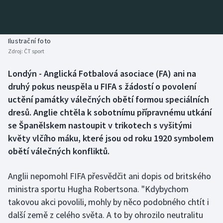
Baseball a softbal
Soutěže
Basketbal
Historické návraty
Ilustrační foto
Zdroj:
ČT sport
Biatlon
Aplikace ČT sport
Londýn - Anglická Fotbalová asociace (FA) ani na
Boby a skeleton
AZ kvíz
druhý pokus neuspěla u FIFA s žádostí o povolení
uctění památky válečných obětí formou speciálních
Box
dresů. Anglie chtěla k sobotnímu přípravnému utkání
se Španělskem nastoupit v trikotech s vyšitými
Curling
květy vlčího máku, které jsou od roku 1920 symbolem
obětí válečných konfliktů.
Dostihy
Florbal
Anglii nepomohl FIFA přesvědčit ani dopis od britského
ministra sportu Hugha Robertsona. "Kdybychom
Futsal
takovou akci povolili, mohly by něco podobného chtít i
další země z celého světa. A to by ohrozilo neutralitu
Golf