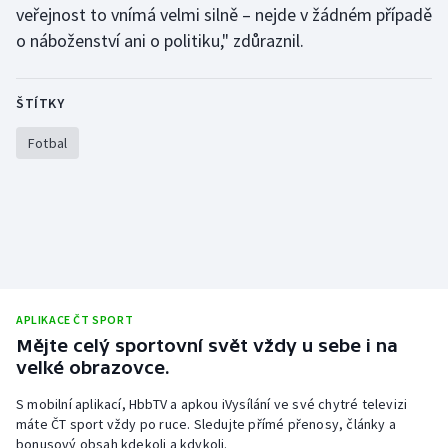
veřejnost to vnímá velmi silně – nejde v žádném případě
Stolní tenis
o náboženství ani o politiku," zdůraznil.
Triatlon
ŠTÍTKY
Veslování
Fotbal
Vodní slalom
Volejbal
Ostatní
APLIKACE ČT SPORT
Mějte celý sportovní svět vždy u sebe i na
velké obrazovce.
S mobilní aplikací, HbbTV a apkou iVysílání ve své chytré televizi
máte ČT sport vždy po ruce. Sledujte přímé přenosy, články a
bonusový obsah kdekoli a kdykoli.