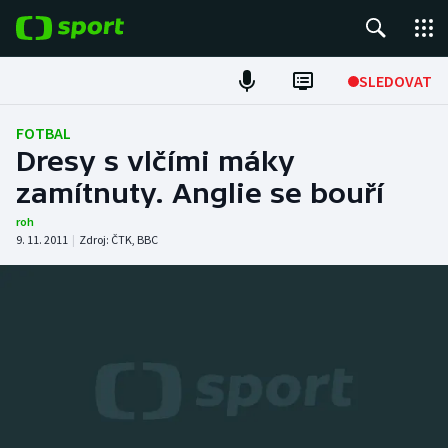
POPULÁRNÍ
SLEDOVAT
Fotbal
FOTBAL
Dresy s vlčími máky
Hokej
zamítnuty. Anglie se bouří
Tenis
roh
9. 11. 2011
|
Zdroj:
ČTK
,
BBC
Atletika
Cyklistika
DALŠÍ SPORTY
Americký fotbal
NEPŘEHLÉDNĚTE