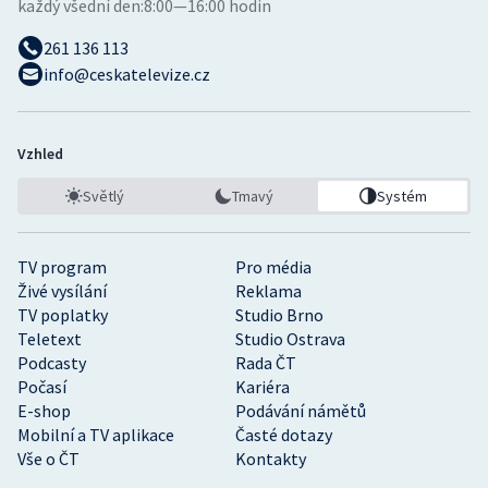
každý všední den:
8:00—16:00 hodin
261 136 113
info@ceskatelevize.cz
Vzhled
Světlý
Tmavý
Systém
TV program
Pro média
Živé vysílání
Reklama
TV poplatky
Studio Brno
Teletext
Studio Ostrava
Podcasty
Rada ČT
Počasí
Kariéra
E-shop
Podávání námětů
Mobilní a TV aplikace
Časté dotazy
Vše o ČT
Kontakty