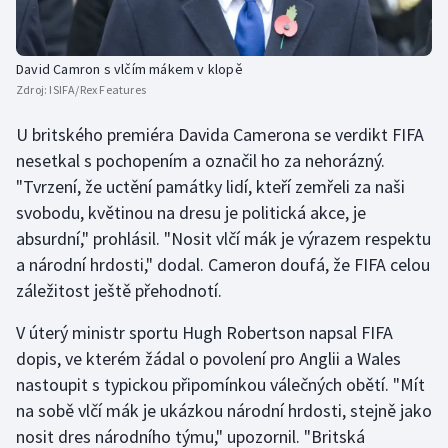
Olympijské hry
David Camron s vlčím mákem v klopě
Parasport
Zdroj:
ISIFA/Rex Features
Plavání
U britského premiéra Davida Camerona se verdikt FIFA
nesetkal s pochopením a označil ho za nehorázný.
Plážový volejbal
"Tvrzení, že uctění památky lidí, kteří zemřeli za naši
svobodu, květinou na dresu je politická akce, je
Ragby
absurdní," prohlásil. "Nosit vlčí mák je výrazem respektu
a národní hrdosti," dodal. Cameron doufá, že FIFA celou
Rychlobruslení
záležitost ještě přehodnotí.
Rychlostní kanoistika
V úterý ministr sportu Hugh Robertson napsal FIFA
dopis, ve kterém žádal o povolení pro Anglii a Wales
Short track
nastoupit s typickou připomínkou válečných obětí. "Mít
na sobě vlčí mák je ukázkou národní hrdosti, stejně jako
Sportovní střelba
nosit dres národního týmu," upozornil. "Britská