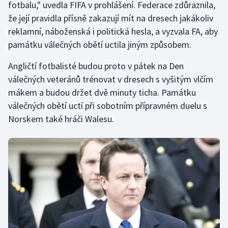
fotbalu," uvedla FIFA v prohlášení. Federace zdůraznila,
že její pravidla přísně zakazují mít na dresech jakákoliv
Gymnastika
reklamní, náboženská i politická hesla, a vyzvala FA, aby
památku válečných obětí uctila jiným způsobem.
Házená
Angličtí fotbalisté budou proto v pátek na Den
Jezdectví
válečných veteránů trénovat v dresech s vyšitým vlčím
mákem a budou držet dvě minuty ticha. Památku
Judo
válečných obětí uctí při sobotním přípravném duelu s
Norskem také hráči Walesu.
Krasobruslení
Lezení
Lyže a snowboard
Moderní pětiboj
Motorsport