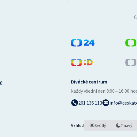
Č
Divácké centrum
ů
každý všední den:
8:00—16:00 ho
261 136 113
info@ceskate
Vzhled
Světlý
Tmavý