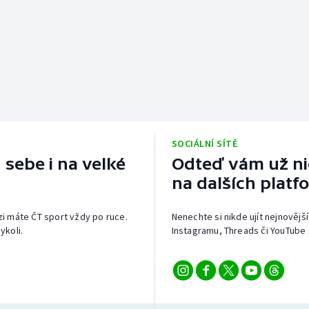
SOCIÁLNÍ SÍTĚ
 sebe i na velké
Odteď vám už nic
na dalších platf
izi máte ČT sport vždy po ruce.
Nenechte si nikde ujít nejnovější
ykoli.
Instagramu, Threads či YouTube 