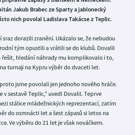
pitán Jakub Brabec ze Sparty a jablonecký
sto nich povolal Ladislava Takácse z Teplic.
 sraz dorazili zranění. Ukázalo se, že nebudou
dní tým opustili a vrátili se do klubů. Dovalil
 řešit, hledání náhrady mu komplikovalo i to,
na turnaji na Kypru výběr do dvaceti let.
oto jsme povolali jen jednoho nového hráče.
 v sestavě Teplic," uvedl Dovalil. Teprve
ezi stálice mládežnických reprezentací, zatím
běr do osmnácti let a šest zápasů si letos na
ce. Ve výběru do 21 let je však nováčkem.