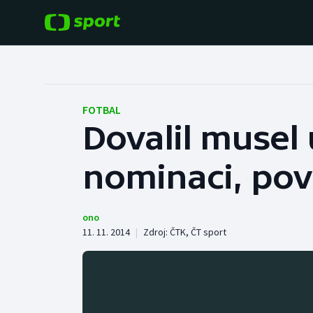
POPULÁRNÍ
DALŠÍ SPORTY
Fotbal
Americký fotbal
FOTBAL
Dovalil musel
Hokej
Baseball a softbal
nominaci, pov
Tenis
Basketbal
Atletika
Biatlon
ono
11. 11. 2014
|
Zdroj:
ČTK
,
ČT sport
Cyklistika
Boby a skeleton
Box