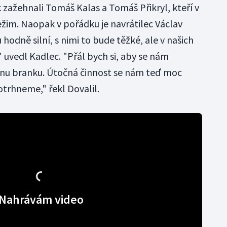
ažehnali Tomáš Kalas a Tomáš Přikryl, kteří v
režim. Naopak v pořádku je navrátilec Václav
hodně silní, s nimi to bude těžké, ale v našich
," uvedl Kadlec. "Přál bych si, aby se nám
jednu branku. Útočná činnost se nám teď moc
otrhneme," řekl Dovalil.
Nahrávám video