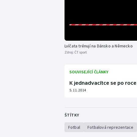
Lvíčata trénují na Dánsko a Německo
Zdroj:
ČT sport
SOUVISEJÍCÍ ČLÁNKY
K jednadvacítce se po roce 
5. 11. 2014
ŠTÍTKY
Fotbal
Fotbalová reprezentace