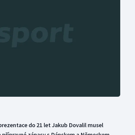
Moderní pětiboj
Triatlon
Motorsport
Veslování
Olympijské hry
Vodní slalom
Parasport
Volejbal
Plavání
Ostatní
Plážový volejbal
prezentace do 21 let Jakub Dovalil musel
a přípravné zápasy s Dánskem a Německem.