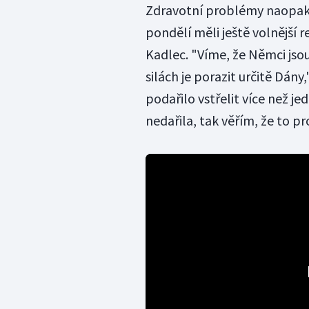
Zdravotní problémy naopak z
pondělí měli ještě volnější 
Kadlec. "Víme, že Němci jsou 
silách je porazit určitě Dány
podařilo vstřelit více než 
nedařila, tak věřím, že to pr