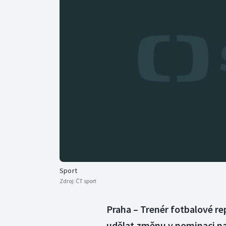
Curling
Dostihy
Florbal
Futsal
Golf
Gymnastika
Sport
Zdroj:
ČT sport
Praha – Trenér fotbalové re
udělat změnu v nominaci n