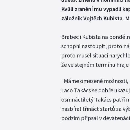
Kvůli zranění mu vypadli ka
záložník Vojtěch Kubista. Mí
Brabec i Kubista na pondělní
schopni nastoupit, proto náro
proto musel situaci narychlo
že ve stejném termínu hraje 
"Máme omezené možnosti, pr
Laco Takács se dobře ukazuje
osmnáctiletý Takács patří m
nasbíral třináct startů za vý
podzim připsal v devatenáct