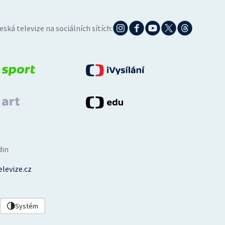
eská televize na sociálních sítích:
din
levize.cz
Systém