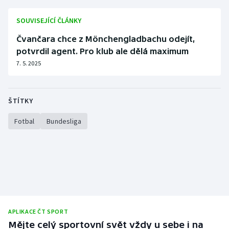
Stolní tenis
SOUVISEJÍCÍ ČLÁNKY
Triatlon
Čvančara chce z Mönchengladbachu odejít,
potvrdil agent. Pro klub ale dělá maximum
Veslování
7. 5. 2025
Vodní slalom
ŠTÍTKY
Volejbal
Fotbal
Bundesliga
Ostatní
APLIKACE ČT SPORT
Mějte celý sportovní svět vždy u sebe i na