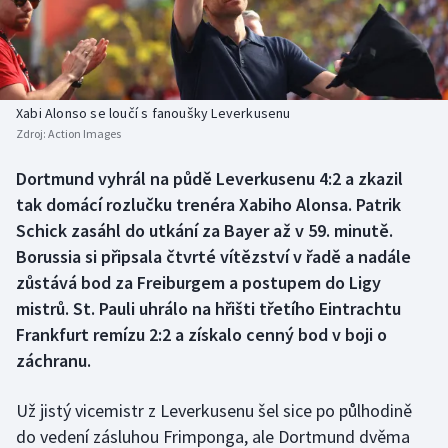
Baseball a softbal
Soutěže
Basketbal
Historické návraty
Biatlon
Aplikace ČT sport
Xabi Alonso se loučí s fanoušky Leverkusenu
Zdroj:
Action Images
Boby a skeleton
AZ kvíz
Dortmund vyhrál na půdě Leverkusenu 4:2 a zkazil
tak domácí rozlučku trenéra Xabiho Alonsa. Patrik
Box
Schick zasáhl do utkání za Bayer až v 59. minutě.
Curling
Borussia si připsala čtvrté vítězství v řadě a nadále
zůstává bod za Freiburgem a postupem do Ligy
Dostihy
mistrů. St. Pauli uhrálo na hřišti třetího Eintrachtu
Frankfurt remízu 2:2 a získalo cenný bod v boji o
Florbal
záchranu.
Futsal
Už jistý vicemistr z Leverkusenu šel sice po půlhodině
do vedení zásluhou Frimponga, ale Dortmund dvěma
Golf