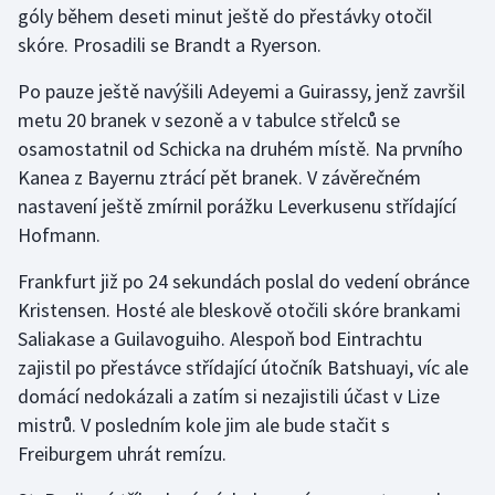
góly během deseti minut ještě do přestávky otočil
skóre. Prosadili se Brandt a Ryerson.
Gymnastika
Po pauze ještě navýšili Adeyemi a Guirassy, jenž završil
Házená
metu 20 branek v sezoně a v tabulce střelců se
osamostatnil od Schicka na druhém místě. Na prvního
Jezdectví
Kanea z Bayernu ztrácí pět branek. V závěrečném
nastavení ještě zmírnil porážku Leverkusenu střídající
Judo
Hofmann.
Krasobruslení
Frankfurt již po 24 sekundách poslal do vedení obránce
Kristensen. Hosté ale bleskově otočili skóre brankami
Lezení
Saliakase a Guilavoguiho. Alespoň bod Eintrachtu
zajistil po přestávce střídající útočník Batshuayi, víc ale
Lyže a snowboard
domácí nedokázali a zatím si nezajistili účast v Lize
Moderní pětiboj
mistrů. V posledním kole jim ale bude stačit s
Freiburgem uhrát remízu.
Motorsport