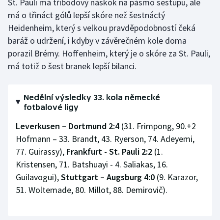
St. Pauli má tříbodový náskok na pásmo sestupu, ale
má o třináct gólů lepší skóre než šestnáctý
Olympijské hry
Heidenheim, který s velkou pravděpodobností čeká
Parasport
baráž o udržení, i kdyby v závěrečném kole doma
porazil Brémy. Hoffenheim, který je o skóre za St. Pauli,
Plavání
má totiž o šest branek lepší bilanci.
Plážový volejbal
Nedělní výsledky 33. kola německé
fotbalové ligy
Ragby
Leverkusen – Dortmund 2:4
(31. Frimpong, 90.+2
Rychlobruslení
Hofmann – 33. Brandt, 43. Ryerson, 74. Adeyemi,
77. Guirassy),
Frankfurt - St. Pauli 2:2
(1.
Rychlostní kanoistika
Kristensen, 71. Batshuayi - 4. Saliakas, 16.
Guilavogui),
Stuttgart – Augsburg 4:0
(9. Karazor,
Short track
51. Woltemade, 80. Millot, 88. Demirovič).
Sportovní střelba