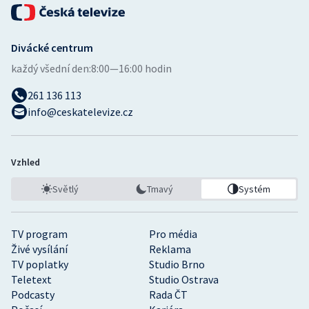
Divácké centrum
každý všední den:
8:00—16:00 hodin
261 136 113
info@ceskatelevize.cz
Vzhled
Světlý
Tmavý
Systém
TV program
Pro média
Živé vysílání
Reklama
TV poplatky
Studio Brno
Teletext
Studio Ostrava
Podcasty
Rada ČT