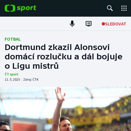
POPULÁRNÍ
SLEDOVAT
Fotbal
FOTBAL
Dortmund zkazil Alonsovi
Hokej
domácí rozlučku a dál bojuje
o Ligu mistrů
Tenis
ČT sport
Atletika
11. 5. 2025
|
Zdroj:
ČTK
Cyklistika
DALŠÍ SPORTY
Americký fotbal
NEPŘEHLÉDNĚTE