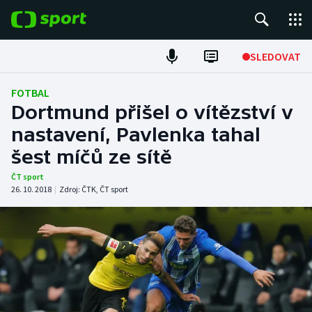
POPULÁRNÍ
SLEDOVAT
Fotbal
FOTBAL
Dortmund přišel o vítězství v
Hokej
nastavení, Pavlenka tahal
šest míčů ze sítě
Tenis
ČT sport
Atletika
26. 10. 2018
|
Zdroj:
ČTK
,
ČT sport
Cyklistika
DALŠÍ SPORTY
Americký fotbal
NEPŘEHLÉDNĚTE