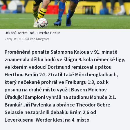
Baseball a softbal
Soutěže
Basketbal
Historické návraty
Biatlon
Aplikace ČT sport
Utkání Dortmund - Hertha Berlín
Zdroj:
REUTERS/Leon Kuegeler
Boby a skeleton
AZ kvíz
Proměněná penalta Salomona Kaloua v 91. minutě
znamenala dělbu bodů ve šlágru 9. kola německé ligy,
Box
ve kterém vedoucí Dortmund remizoval s pátou
Curling
Herthou Berlín 2:2. Ztratil také Mönchengladbach,
který nečekaně prohrál ve Freiburgu 1:3, což k
Dostihy
posunu na druhé místo využil Bayern Mnichov.
Úřadující šampioni vyhráli na stadionu Mohuče 2:1.
Florbal
Brankář Jiří Pavlenka a obránce Theodor Gebre
Selassie nezabránili debaklu Brém 2:6 od
Futsal
Leverkusenu. Werder klesl na 4. místo.
Golf