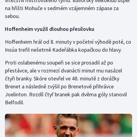
vítězství mistrovského týmu. Bavorský velkoklub uspěl
na hřišti Mohuče v sedmém vzájemném zápase za
sebou.
Hoffenheim využil dlouhou přesilovku
Hoffenheim hrál od 8. minuty v početní výhodě poté, co
Insúa trefil nešetrně Kadeřábka kopačkou do hlavy.
Proti oslabenému soupeři se sice prosadil až po
přestávce, ale v rozmezí dvanácti minut mu nasázel
čtyři branky. Skóre otevřel ve 48. minutě z dorážky
Brenet a následně zvýšil po Brenetově přihrávce
Joelinton. Rozdíl čtyř branek pak dvěma góly stanovil
Belfodil.