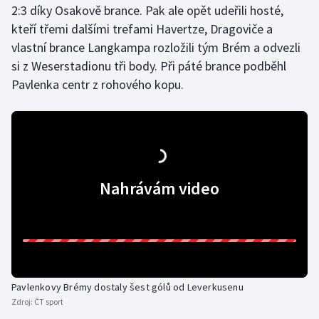
2:3 díky Osakově brance. Pak ale opět udeřili hosté,
Olympijské hry
kteří třemi dalšími trefami Havertze, Dragoviče a
vlastní brance Langkampa rozložili tým Brém a odvezli
Parasport
si z Weserstadionu tři body. Při páté brance podběhl
Pavlenka centr z rohového kopu.
Plavání
Plážový volejbal
Ragby
Nahrávám video
Rychlobruslení
Rychlostní kanoistika
Short track
Pavlenkovy Brémy dostaly šest gólů od Leverkusenu
Sportovní střelba
Zdroj:
ČT sport