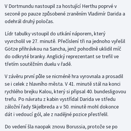
Stolní tenis
V Dortmundu nastoupil za hostující Herthu poprvé v
sezoně po pauze způsobené zraněním Vladimír Darida a
Triatlon
odehrál druhý poločas.
Veslování
Lídr tabulky vstoupil do utkání náporem, který
vyvrcholil ve 27. minutě. Přečíslení tři na jednoho vyřešil
Vodní slalom
Götze přihrávkou na Sancha, jenž pohodlně uklidil míč
do odkryté branky. Anglický reprezentant se trefil ve
Volejbal
třetím soutěžním duelu v řadě.
Ostatní
V závěru první půle se nicméně hra vyrovnala a prosadil
se i celek z hlavního města. V 41. minutě stál na konci
rychlého brejku Kalou, který si připsal 40. bundesligovou
trefu. Po návratu z kabin vystřídal Darida ve středu
záložní řady Skjelbreda a v 50. minutě mohl dokonce
dát i vedoucí gól, ale z nadějné pozice přestřelil.
Do vedení šla naopak znovu Borussia, protože se po