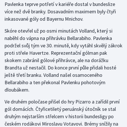
Pavlenka teprve potřetí v kariéře dostal v bundeslize
více než dvě branky. Dosavadním maximem byly čtyři
Gymnastika
inkasované góly od Bayernu Mnichov.
Házená
Skóre otevřel už po osmi minutách Volland, který si
naběhl do vápna na přihrávku Bellarabiho. Pavlenka
Jezdectví
podržel svůj tým ve 30. minutě, kdy vytáhl skvělý zákrok
proti střele Havertze. Reprezentační gólman pak
Judo
skokem zabránil gólové přihrávce, ale na dorážku
Brandta už nestačil. Do konce první půle přidali hosté
Krasobruslení
ještě třetí branku. Volland našel osamoceného
Lezení
Bellarabiho a ten překonal Pavlenku pohotovým
dloubákem.
Lyže a snowboard
Ve druhém poločase přišel do hry Pizarro a zařídil první
Moderní pětiboj
gól domácích. Čtyřicetiletý peruánský útočník se stal
druhým nejstarším střelcem v historii bundesligy po
Motorsport
českém rodákovi Miroslavu Votavovi. Brémy snížily na