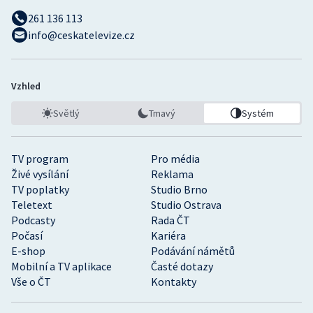
261 136 113
info@ceskatelevize.cz
Vzhled
Světlý
Tmavý
Systém
TV program
Pro média
Živé vysílání
Reklama
TV poplatky
Studio Brno
Teletext
Studio Ostrava
Podcasty
Rada ČT
Počasí
Kariéra
E-shop
Podávání námětů
Mobilní a TV aplikace
Časté dotazy
Vše o ČT
Kontakty