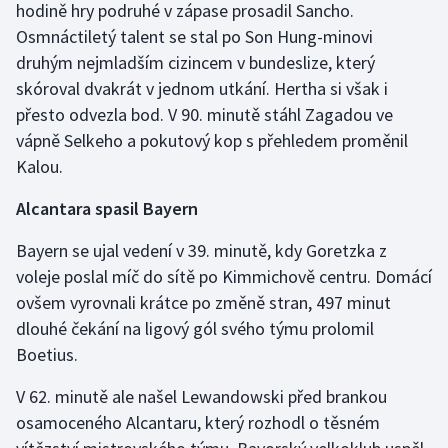
hodině hry podruhé v zápase prosadil Sancho.
Osmnáctiletý talent se stal po Son Hung-minovi
druhým nejmladším cizincem v bundeslize, který
skóroval dvakrát v jednom utkání. Hertha si však i
přesto odvezla bod. V 90. minutě stáhl Zagadou ve
vápně Selkeho a pokutový kop s přehledem proměnil
Kalou.
Alcantara spasil Bayern
Bayern se ujal vedení v 39. minutě, kdy Goretzka z
voleje poslal míč do sítě po Kimmichově centru. Domácí
ovšem vyrovnali krátce po změně stran, 497 minut
dlouhé čekání na ligový gól svého týmu prolomil
Boetius.
V 62. minutě ale našel Lewandowski před brankou
osamoceného Alcantaru, který rozhodl o těsném