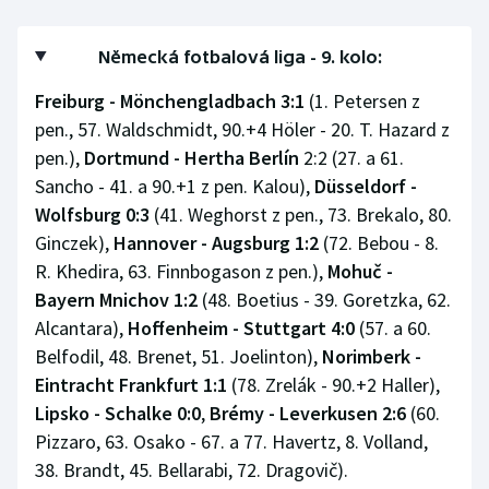
Německá fotbalová liga - 9. kolo:
Freiburg - Mönchengladbach 3:1
(1. Petersen z
pen., 57. Waldschmidt, 90.+4 Höler - 20. T. Hazard z
pen.),
Dortmund - Hertha Berlín
2:2 (27. a 61.
Sancho - 41. a 90.+1 z pen. Kalou),
Düsseldorf -
Wolfsburg 0:3
(41. Weghorst z pen., 73. Brekalo, 80.
Ginczek),
Hannover - Augsburg 1:2
(72. Bebou - 8.
R. Khedira, 63. Finnbogason z pen.),
Mohuč -
Bayern Mnichov 1:2
(48. Boetius - 39. Goretzka, 62.
Alcantara),
Hoffenheim - Stuttgart 4:0
(57. a 60.
Belfodil, 48. Brenet, 51. Joelinton),
Norimberk -
Eintracht Frankfurt 1:1
(78. Zrelák - 90.+2 Haller),
Lipsko - Schalke 0:0
,
Brémy - Leverkusen 2:6
(60.
Pizzaro, 63. Osako - 67. a 77. Havertz, 8. Volland,
38. Brandt, 45. Bellarabi, 72. Dragovič).