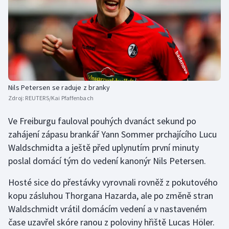
Nils Petersen se raduje z branky
Zdroj:
REUTERS/Kai Pfaffenbach
Ve Freiburgu fauloval pouhých dvanáct sekund po
zahájení zápasu brankář Yann Sommer prchajícího Lucu
Waldschmidta a ještě před uplynutím první minuty
poslal domácí tým do vedení kanonýr Nils Petersen.
Hosté sice do přestávky vyrovnali rovněž z pokutového
kopu zásluhou Thorgana Hazarda, ale po změně stran
Waldschmidt vrátil domácím vedení a v nastaveném
čase uzavřel skóre ranou z poloviny hřiště Lucas Höler.