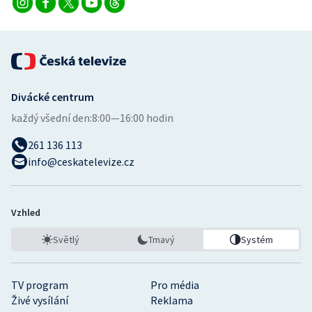
Divácké centrum
každý všední den:
8:00—16:00 hodin
261 136 113
info@ceskatelevize.cz
Vzhled
Světlý
Tmavý
Systém
TV program
Pro média
Živé vysílání
Reklama