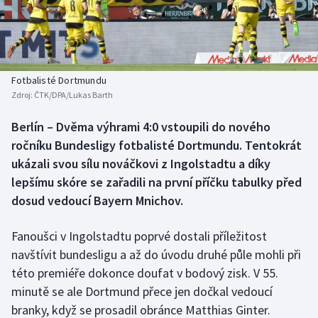
Baseball a softbal
Soutěže
Basketbal
Historické návraty
Biatlon
Aplikace ČT sport
Fotbalisté Dortmundu
Zdroj:
ČTK/DPA/Lukas Barth
Boby a skeleton
AZ kvíz
Berlín – Dvěma výhrami 4:0 vstoupili do nového
ročníku Bundesligy fotbalisté Dortmundu. Tentokrát
Box
ukázali svou sílu nováčkovi z Ingolstadtu a díky
Curling
lepšímu skóre se zařadili na první příčku tabulky před
dosud vedoucí Bayern Mnichov.
Dostihy
Fanoušci v Ingolstadtu poprvé dostali příležitost
Florbal
navštívit bundesligu a až do úvodu druhé půle mohli při
této premiéře dokonce doufat v bodový zisk. V 55.
Futsal
minutě se ale Dortmund přece jen dočkal vedoucí
branky, když se prosadil obránce Matthias Ginter.
Golf