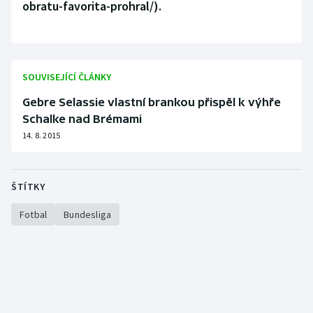
obratu-favorita-prohral/).
Stolní tenis
Triatlon
Veslování
SOUVISEJÍCÍ ČLÁNKY
Gebre Selassie vlastní brankou přispěl k výhře
Vodní slalom
Schalke nad Brémami
14. 8. 2015
Volejbal
Ostatní
ŠTÍTKY
Fotbal
Bundesliga