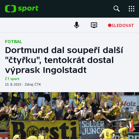
POPULÁRNÍ
SLEDOVAT
Fotbal
FOTBAL
Dortmund dal soupeři další
Hokej
"čtyřku", tentokrát dostal
výprask Ingolstadt
Tenis
ČT sport
Atletika
23. 8. 2015
|
Zdroj:
ČTK
Cyklistika
DALŠÍ SPORTY
Americký fotbal
NEPŘEHLÉDNĚTE