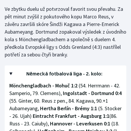
Ve zbytku duelu už potvrzoval favorit svou převahu. Za
Gymnastika
pět minut zvýšil z pokutového kopu Marco Reus, v
závěru završili skóre Šindži Kagawa a Pierre-Emerick
Házená
Aubameyang. Dortmund zopakoval výsledek z úvodního
kola s Mönchengladbachem a společně s duelem 4.
Jezdectví
předkola Evropské ligy s Odds Grenland (4:3) nastřílel
potřetí za sebou čtyři branky.
Judo
Krasobruslení
Německá fotbalová liga - 2. kolo:
Lezení
Mönchengladbach - Mohuč 1:2
(54. Herrmann - 42.
Samperio, 79. Clemens),
Ingolstadt - Dortmund 0:4
Lyže a snowboard
(55. Ginter, 60. Reus z pen., 84. Kagawa, 90.+1
Aubameyang,
Hertha Berlín - Brémy 1:1
(5. Stocker
Moderní pětiboj
- 26. Ujah)
Eintracht Frankfurt - Augsburg 1:1
(86.
Russ - 23. Caiuby),
Hannover -
Leverkusen 0:1
(18.
Motorsport