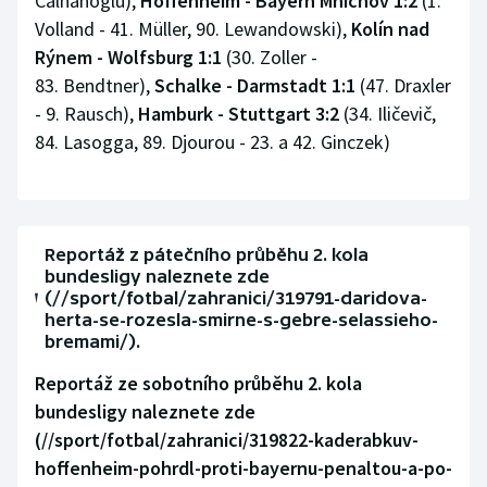
Calhanoglu),
Hoffenheim - Bayern Mnichov 1:2
(1.
Volland - 41. Müller, 90. Lewandowski),
Kolín nad
Olympijské hry
Rýnem - Wolfsburg 1:1
(30. Zoller -
83. Bendtner),
Schalke - Darmstadt 1:1
(47. Draxler
Parasport
- 9. Rausch),
Hamburk - Stuttgart 3:2
(34. Iličevič,
Plavání
84. Lasogga, 89. Djourou - 23. a 42. Ginczek)
Plážový volejbal
Ragby
Reportáž z pátečního průběhu 2. kola
bundesligy naleznete zde
Rychlobruslení
(//sport/fotbal/zahranici/319791-daridova-
herta-se-rozesla-smirne-s-gebre-selassieho-
bremami/).
Rychlostní kanoistika
Reportáž ze sobotního průběhu 2. kola
Short track
bundesligy naleznete
zde
(//sport/fotbal/zahranici/319822-kaderabkuv-
Sportovní střelba
hoffenheim-pohrdl-proti-bayernu-penaltou-a-po-