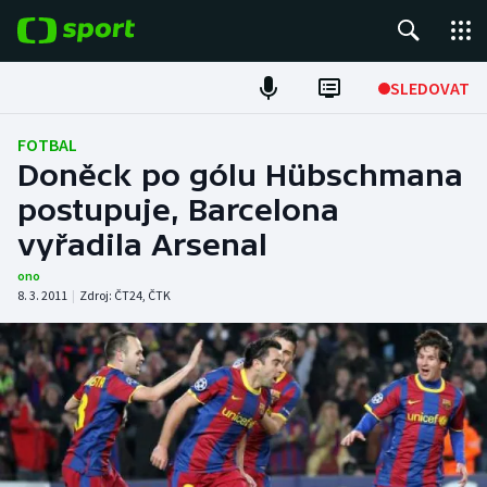
POPULÁRNÍ
SLEDOVAT
Fotbal
FOTBAL
Doněck po gólu Hübschmana
Hokej
postupuje, Barcelona
vyřadila Arsenal
Tenis
ono
Atletika
8. 3. 2011
|
Zdroj:
ČT24
,
ČTK
Cyklistika
DALŠÍ SPORTY
Americký fotbal
NEPŘEHLÉDNĚTE