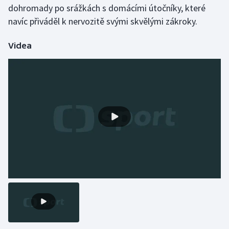
Stolní tenis
dohromady po srážkách s domácími útočníky, které
navíc přiváděl k nervozitě svými skvělými zákroky.
Triatlon
Videa
Veslování
Vodní slalom
Volejbal
Ostatní