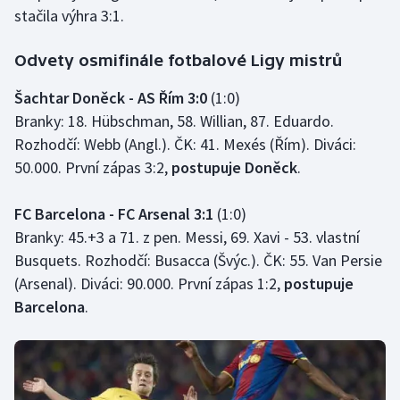
stačila výhra 3:1.
Odvety osmifinále fotbalové Ligy mistrů
Šachtar Doněck - AS Řím 3:0
(1:0)
Branky: 18. Hübschman, 58. Willian, 87. Eduardo.
Rozhodčí: Webb (Angl.). ČK: 41. Mexés (Řím). Diváci:
50.000. První zápas 3:2,
postupuje Doněck
.
FC Barcelona - FC Arsenal 3:1
(1:0)
Branky: 45.+3 a 71. z pen. Messi, 69. Xavi - 53. vlastní
Busquets. Rozhodčí: Busacca (Švýc.). ČK: 55. Van Persie
(Arsenal). Diváci: 90.000. První zápas 1:2,
postupuje
Barcelona
.