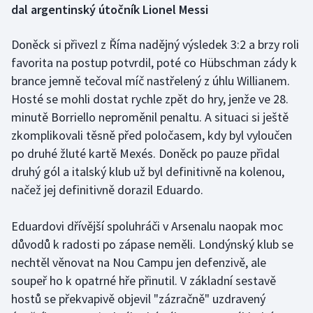
dal argentinský útočník Lionel Messi
Gymnastika
Doněck si přivezl z Říma nadějný výsledek 3:2 a brzy roli
favorita na postup potvrdil, poté co Hübschman zády k
Házená
brance jemně tečoval míč nastřelený z úhlu Willianem.
Hosté se mohli dostat rychle zpět do hry, jenže ve 28.
Jezdectví
minutě Borriello neproměnil penaltu. A situaci si ještě
Judo
zkomplikovali těsně před poločasem, kdy byl vyloučen
po druhé žluté kartě Mexés. Doněck po pauze přidal
Krasobruslení
druhý gól a italský klub už byl definitivně na kolenou,
načež jej definitivně dorazil Eduardo.
Lezení
Eduardovi dřívější spoluhráči v Arsenalu naopak moc
Lyže a snowboard
důvodů k radosti po zápase neměli. Londýnský klub se
nechtěl věnovat na Nou Campu jen defenzivě, ale
Moderní pětiboj
soupeř ho k opatrné hře přinutil. V základní sestavě
hostů se překvapivě objevil "zázračně" uzdravený
Motorsport