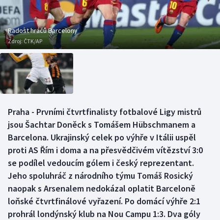
Baseball a softbal
Soutěže
Basketbal
Historické návraty
Radost hráčů Barcelony
Zdroj:
ČTK/AP
Biatlon
Aplikace ČT sport
Boby a skeleton
AZ kvíz
Box
Praha - Prvními čtvrtfinalisty fotbalové Ligy mistrů
jsou Šachtar Doněck s Tomášem Hübschmanem a
Curling
Barcelona. Ukrajinský celek po výhře v Itálii uspěl
Dostihy
proti AS Řím i doma a na přesvědčivém vítězství 3:0
se podílel vedoucím gólem i český reprezentant.
Florbal
Jeho spoluhráč z národního týmu Tomáš Rosický
naopak s Arsenalem nedokázal oplatit Barceloně
Futsal
loňské čtvrtfinálové vyřazení. Po domácí výhře 2:1
prohrál londýnský klub na Nou Campu 1:3. Dva góly
Golf