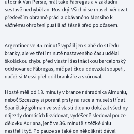
útočník Van Persie, hrál také Fábregas a v základní
Olympijské hry
sestavě nechyběl ani Rosický. Všichni se museli věnovat
především obranné práci a obávaného Messiho k
Parasport
vážnému ohrožení pustili až těsně před poločasem.
Plavání
Argentinec ve 45. minutě vypálil jen slabě do středu
Plážový volejbal
branky, ale ve třetí minutě nastaveného času udělal
školáckou chybu před vlastní šestnáctkou barcelonský
Ragby
odchovanec Fábregas, míč patičkou odevzdal soupeři,
načež si Messi přehodil brankáře a skóroval.
Rychlobruslení
Hosté měli od 19. minuty v brance náhradníka Almuniu,
Rychlostní kanoistika
neboť Szceszny si poranil prsty na ruce a musel střídat.
Španělský gólman ve své vlasti dlouho dokázal všechny
Short track
nájezdy domácích likvidovat, vyděšeně sledoval pouze
dělovku Adriana, jenž ve 36. minutě z těžké úhlu
Sportovní střelba
nastřelil tyč. Po pauze se také on několikrát dával