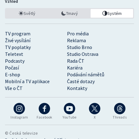
Vzhled
Světlý
Tmavý
Systém
TV program
Pro média
Živé vysílání
Reklama
TV poplatky
Studio Brno
Teletext
Studio Ostrava
Podcasty
Rada ČT
Počasí
Kariéra
E-shop
Podávání námětů
Mobilní a TV aplikace
Časté dotazy
Vše o ČT
Kontakty
Instagram
Facebook
YouTube
X
Threads
© Česká televize