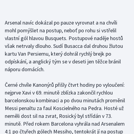
Arsenal navíc dokázal po pauze vyrovnat a na chvíli
mohl pomýšlet na postup, neboť po rohu si vstřelil
vlastní gól hlavou Busquets. Postupové naděje hostů
však netrvaly dlouho. Sudí Busacca dal druhou žlutou
kartu Van Persiemu, který dohrál rychlý brejk po
odpískání, a anglický tým se v deseti jen těžce bránil
náporu domácích.
Černé chvíle Kanonýrů přišly čtvrt hodiny po vyloučení:
nejprve Xavi v 69. minutě zblízka zakončil rychlou
barcelonskou kombinaci a po dvou minutách proměnil
Messi penaltu za faul Koscielného na Pedra. Hosté už
neměli dost sil na zvrat, Rosický byl střídán v 73.
minutě. Před rokem Barcelona vyhrála nad Arsenalem
4:1 po čtyřech gólech Messiho, tentokrát jí na postup