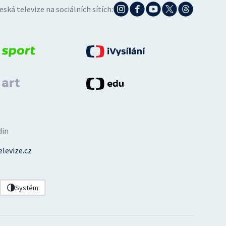
eská televize na sociálních sítích:
din
levize.cz
Systém