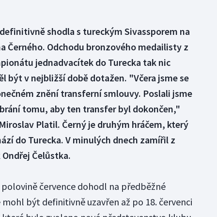
 definitivně shodla s tureckým Sivassporem na
a Černého. Odchodu bronzového medailisty z
ionátu jednadvacítek do Turecka tak nic
ěl být v nejbližší době dotažen. "Včera jsme se
onečném znění transferní smlouvy. Poslali jsme
ebrání tomu, aby ten transfer byl dokončen,"
e Miroslav Platil. Černý je druhým hráčem, který
hází do Turecka. V minulých dnech zamířil z
Ondřej Čelůstka.
 v polovině července dohodl na předběžné
e mohl být definitivně uzavřen až po 18. červenci