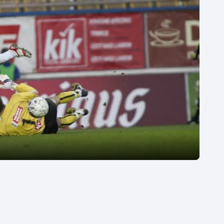
Moderní pětiboj
Triatlon
Motorsport
Veslování
Olympijské hry
Vodní slalom
Parasport
Volejbal
Plavání
Ostatní
Plážový volejbal