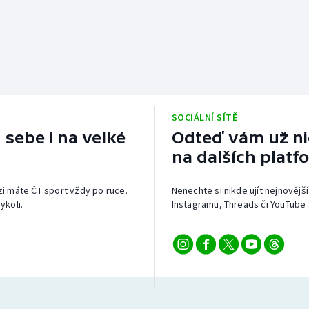
SOCIÁLNÍ SÍTĚ
 sebe i na velké
Odteď vám už nic
na dalších platf
izi máte ČT sport vždy po ruce.
Nenechte si nikde ujít nejnovější
ykoli.
Instagramu, Threads či YouTube 