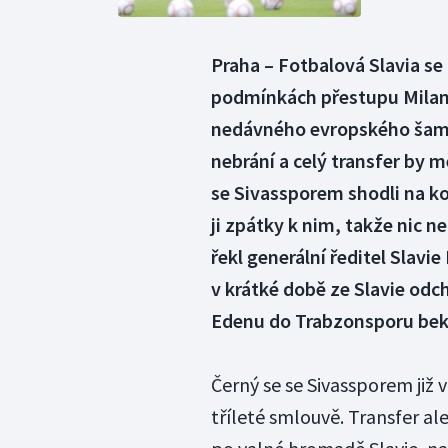
Praha – Fotbalová Slavia se
podmínkách přestupu Milan
nedávného evropského šamp
nebrání a celý transfer by m
se Sivassporem shodli na k
ji zpátky k nim, takže nic n
řekl generální ředitel Slavi
v krátké době ze Slavie odc
Edenu do Trabzonsporu bek 
Černý se se Sivassporem již
tříleté smlouvě. Transfer al