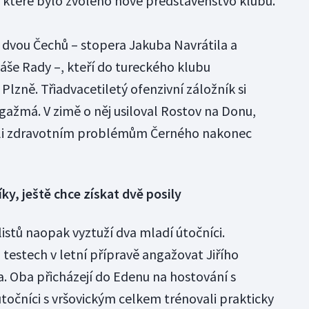
 které bylo zvoleno nové představenstvo klubu.
 dvou Čechů – stopera Jakuba Navrátila a
še Rady –, kteří do tureckého klubu
Plzně. Třiadvacetiletý ofenzivní záložník si
gažmá. V zimě o něj usiloval Rostov na Donu,
ůli zdravotním problémům Černého nakonec
ky, ještě chce získat dvě posily
listů naopak vyztuží dva mladí útočníci.
 testech v letní přípravě angažovat Jiřího
. Oba přicházejí do Edenu na hostování s
točníci s vršovickým celkem trénovali prakticky