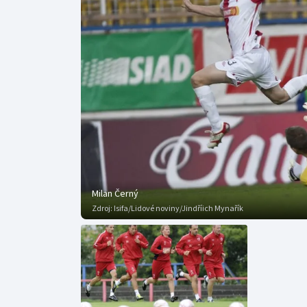
Curling
Dostihy
Florbal
Futsal
Golf
Gymnastika
Milan Černý
Zdroj:
Isifa/Lidové noviny/Jindříich Mynařík