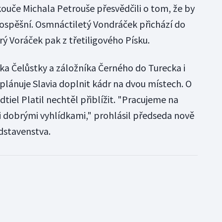
kouče Michala Petrouše přesvědčili o tom, že by
rospěšní. Osmnáctiletý Vondráček přichází do
ý Voráček pak z třetiligového Písku.
ka Čelůstky a záložníka Černého do Turecka i
plánuje Slavia doplnit kádr na dvou místech. O
dtiel Platil nechtěl přiblížit. "Pracujeme na
i dobrými vyhlídkami," prohlásil předseda nově
dstavenstva.