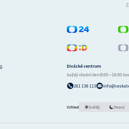
Č
Divácké centrum
ů
každý všední den:
8:00—16:00 ho
261 136 113
info@ceskate
Vzhled
Světlý
Tmavý