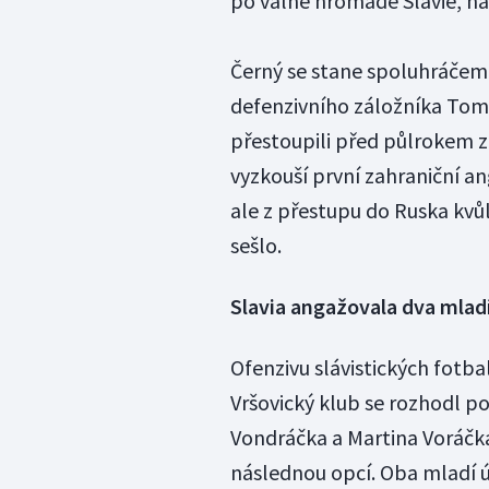
po valné hromadě Slavie, na
Černý se stane spoluhráčem
defenzivního záložníka Tomá
přestoupili před půlrokem z 
vyzkouší první zahraniční an
ale z přestupu do Ruska kv
sešlo.
Slavia angažovala dva mladí
Ofenzivu slávistických fotba
Vršovický klub se rozhodl po
Vondráčka a Martina Voráčka
následnou opcí. Oba mladí ú