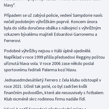
hlavy".
Gymnastika
Případem se už zabývá policie, vedení Sampdorie navíc
nečelí podobným výhrůžkám poprvé. Koncem února
Házená
byla do sídla doručena obálka s nábojnicí s výhrůžným
vzkazem bývalému majiteli Edoardovi Garronemu a
Jezdectví
Ferrerovi.
Judo
Podobné výhrůžky nejsou v Itálii úplně ojedinělé.
Například v roce 1999 přišla předsedovi Regginy poštou
Krasobruslení
uříznutá hlava vola. V roce 2006 zase někdo poslal
sportovnímu řediteli Palerma kozí hlavu.
Lezení
Jednasedmdesátiletý Ferrero z čela klubu odstoupil v
Lyže a snowboard
roce 2021. Učinil tak poté, co byl zadržen kvůli
finančním podvodům, které ale nesouvisely s fotbalem.
Moderní pětiboj
Klub nicméně skrz rodinnou firmu nadále řídí.
Motorsport