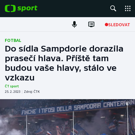
POPULÁRNÍ
SLEDOVAT
Fotbal
FOTBAL
Do sídla Sampdorie dorazila
Hokej
prasečí hlava. Příště tam
budou vaše hlavy, stálo ve
Tenis
vzkazu
Atletika
ČT sport
25. 2. 2023
|
Zdroj:
ČTK
Cyklistika
DALŠÍ SPORTY
Americký fotbal
NEPŘEHLÉDNĚTE