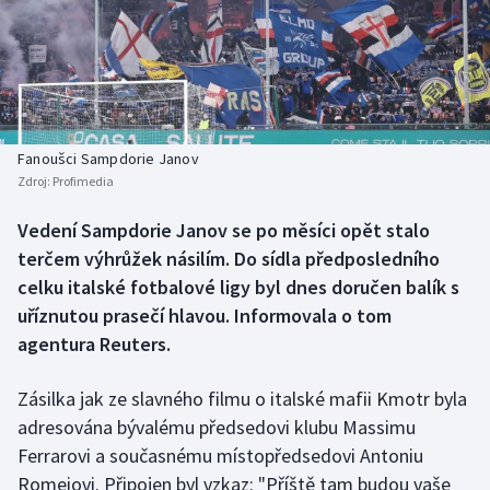
Baseball a softbal
Soutěže
Basketbal
Historické návraty
Biatlon
Aplikace ČT sport
Fanoušci Sampdorie Janov
Boby a skeleton
AZ kvíz
Zdroj:
Profimedia
Box
Vedení Sampdorie Janov se po měsíci opět stalo
terčem výhrůžek násilím. Do sídla předposledního
Curling
celku italské fotbalové ligy byl dnes doručen balík s
uříznutou prasečí hlavou. Informovala o tom
Dostihy
agentura Reuters.
Florbal
Zásilka jak ze slavného filmu o italské mafii Kmotr byla
adresována bývalému předsedovi klubu Massimu
Futsal
Ferrarovi a současnému místopředsedovi Antoniu
Romeiovi. Připojen byl vzkaz: "Příště tam budou vaše
Golf