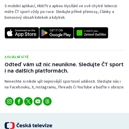
Stolní tenis
S mobilní aplikací, HbbTV a apkou iVysílání ve své chytré televizi
máte ČT sport vždy po ruce. Sledujte přímé přenosy, články a
bonusový obsah kdekoli a kdykoli.
Triatlon
Veslování
Vodní slalom
SOCIÁLNÍ SÍTĚ
Volejbal
Odteď vám už nic neunikne. Sledujte ČT sport
i na dalších platformách.
Ostatní
Nenechte si nikde ujít nejnovější sportovní události. Sledujte nás i
na Facebooku, X, Instagramu, Threads či YouTube a buďte v obraze.