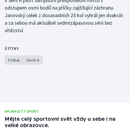
V Serii A patří Sampdorii předposlední místo s
odstupem osmi bodů na příčky zajišťující záchranu.
Olympijské hry
Janovský celek z dosavadních 23 kol vyhrál jen dvakrát
a za sebou má aktuálně sedmizápasovou sérii bez
Parasport
vítězství.
Plavání
ŠTÍTKY
Plážový volejbal
Fotbal
Serie A
Ragby
Rychlobruslení
Rychlostní kanoistika
Short track
APLIKACE ČT SPORT
Mějte celý sportovní svět vždy u sebe i na
Sportovní střelba
velké obrazovce.