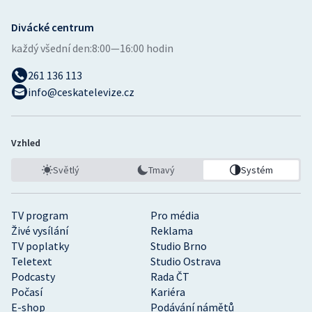
Divácké centrum
každý všední den:
8:00—16:00 hodin
261 136 113
info@ceskatelevize.cz
Vzhled
Světlý
Tmavý
Systém
TV program
Pro média
Živé vysílání
Reklama
TV poplatky
Studio Brno
Teletext
Studio Ostrava
Podcasty
Rada ČT
Počasí
Kariéra
E-shop
Podávání námětů