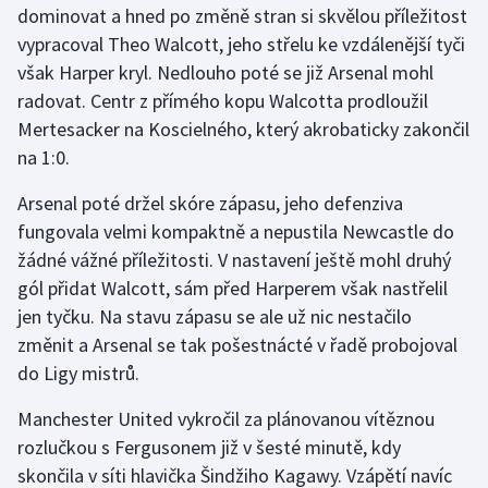
dominovat a hned po změně stran si skvělou příležitost
Olympijské hry
vypracoval Theo Walcott, jeho střelu ke vzdálenější tyči
však Harper kryl. Nedlouho poté se již Arsenal mohl
Parasport
radovat. Centr z přímého kopu Walcotta prodloužil
Mertesacker na Koscielného, který akrobaticky zakončil
Plavání
na 1:0.
Plážový volejbal
Arsenal poté držel skóre zápasu, jeho defenziva
fungovala velmi kompaktně a nepustila Newcastle do
Ragby
žádné vážné příležitosti. V nastavení ještě mohl druhý
gól přidat Walcott, sám před Harperem však nastřelil
Rychlobruslení
jen tyčku. Na stavu zápasu se ale už nic nestačilo
změnit a Arsenal se tak pošestnácté v řadě probojoval
Rychlostní kanoistika
do Ligy mistrů.
Short track
Manchester United vykročil za plánovanou vítěznou
rozlučkou s Fergusonem již v šesté minutě, kdy
Sportovní střelba
skončila v síti hlavička Šindžiho Kagawy. Vzápětí navíc