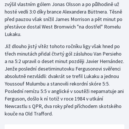
zvýšil vlastním gólem Jonas Olsson a po půlhodině už
Stolní tenis
hosté vedli 3:0 díky brance Alexandera Büttnera. Těsně
Triatlon
před pauzou však snížil James Morrison a pět minut po
přestávce dostal West Bromwich "na dostřel" Romelu
Veslování
Lukaku.
Vodní slalom
Již dlouho jistý vítěz tohoto ročníku ligy však hned po
třech minutách přidal čtvrtý gól zásluhou Van Persieho
Volejbal
a na 5:2 upravil o deset minut později Javier Hernández.
Jenže poslední desetiminutovku Fergusonovi svěřenci
Ostatní
absolutně nezvládli: dvakrát se trefil Lukaku a jednou
Youssouf Mulumbu a stanovili rekordní skóre 5:5.
Poslední remízu 5:5 v anglické v soutěži nepamatuje ani
Ferguson, došlo k ní totiž v roce 1984 v utkání
Newcastlu s QPR, dva roky před příchodem skotského
kouče na Old Trafford.