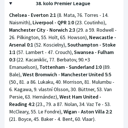
38. kolo Premier League
Chelsea - Everton 2:1
(8. Mata, 76. Torres - 14.
Naismith),
Liverpool - QPR 1:0
(23. Coutinho),
Manchester City - Norwich 2:3
(29. a 59. Rodwell -
26. Pilkington, 55. Holt, 65. Howson),
Newcastle -
Arsenal 0:1
(52. Koscielny),
Southampton - Stoke
1:1
(57. Lambert - 47. Crouch),
Swansea - Fulham
0:3
(22. Kacaniklic, 77. Berbatov, 90.+3
Emanuelson),
Tottenham - Sunderland 1:0
(89.
Bale),
West Bromwich - Manchester United 5:5
(50., 81. a 86. Lukaku, 40. Morrison, 81. Mulumbu -
6. Kagawa, 9. vlastní Olsson, 30. Büttner, 53. Van
Persie, 63. Hernández),
West Ham United -
Reading 4:2
(23., 79. a 87. Nolan, 34. Vaz Te - 53.
McCleary, 55. Le Fondre),
Wigan - Aston Villa 2:2
(21. Boyce, 45. Baker - 4. Bent, 60. Vlaar).