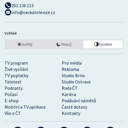
261 136 113
info@ceskatelevize.cz
Vzhled
Světlý
Tmavý
Systém
TV program
Pro média
Živé vysílání
Reklama
TV poplatky
Studio Brno
Teletext
Studio Ostrava
Podcasty
Rada ČT
Počasí
Kariéra
E-shop
Podávání námětů
Mobilní a TV aplikace
Časté dotazy
Vše o ČT
Kontakty