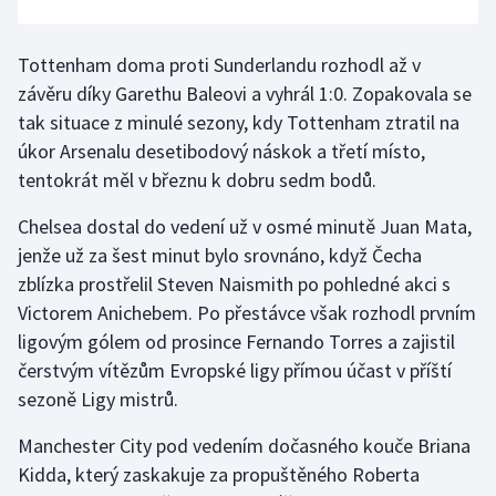
Tottenham doma proti Sunderlandu rozhodl až v
závěru díky Garethu Baleovi a vyhrál 1:0. Zopakovala se
tak situace z minulé sezony, kdy Tottenham ztratil na
úkor Arsenalu desetibodový náskok a třetí místo,
tentokrát měl v březnu k dobru sedm bodů.
Chelsea dostal do vedení už v osmé minutě Juan Mata,
jenže už za šest minut bylo srovnáno, když Čecha
zblízka prostřelil Steven Naismith po pohledné akci s
Victorem Anichebem. Po přestávce však rozhodl prvním
ligovým gólem od prosince Fernando Torres a zajistil
čerstvým vítězům Evropské ligy přímou účast v příští
sezoně Ligy mistrů.
Manchester City pod vedením dočasného kouče Briana
Kidda, který zaskakuje za propuštěného Roberta