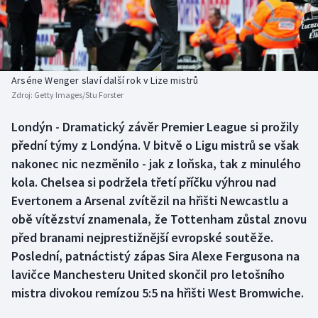
Baseball a softbal
Soutěže
Basketbal
Historické návraty
Biatlon
Aplikace ČT sport
Arséne Wenger slaví další rok v Lize mistrů
Zdroj:
Getty Images/Stu Forster
Boby a skeleton
AZ kvíz
Londýn - Dramatický závěr Premier League si prožily
přední týmy z Londýna. V bitvě o Ligu mistrů se však
Box
nakonec nic nezměnilo - jak z loňska, tak z minulého
Curling
kola. Chelsea si podržela třetí příčku výhrou nad
Evertonem a Arsenal zvítězil na hřišti Newcastlu a
Dostihy
obě vítězství znamenala, že Tottenham zůstal znovu
před branami nejprestižnější evropské soutěže.
Florbal
Poslední, patnáctistý zápas Sira Alexe Fergusona na
lavičce Manchesteru United skončil pro letošního
Futsal
mistra divokou remízou 5:5 na hřišti West Bromwiche.
Golf