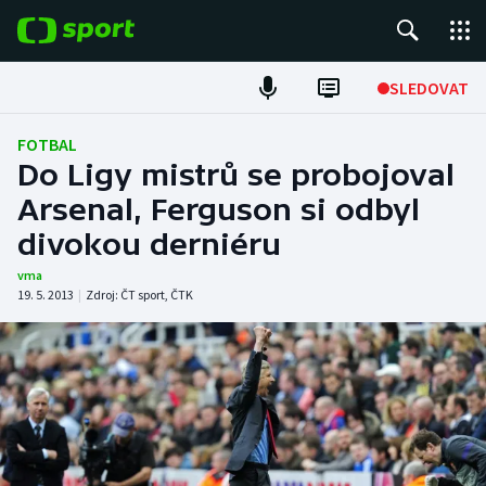
POPULÁRNÍ
SLEDOVAT
Fotbal
FOTBAL
Do Ligy mistrů se probojoval
Hokej
Arsenal, Ferguson si odbyl
divokou derniéru
Tenis
vma
Atletika
19. 5. 2013
|
Zdroj:
ČT sport
,
ČTK
Cyklistika
DALŠÍ SPORTY
Americký fotbal
NEPŘEHLÉDNĚTE