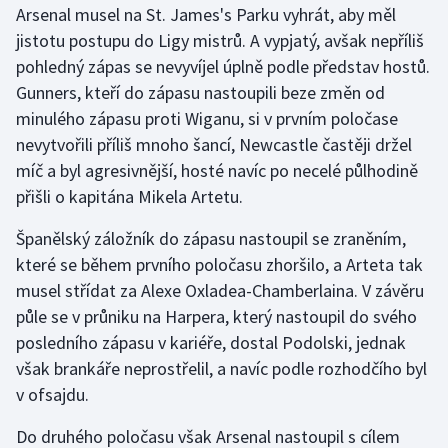
Arsenal musel na St. James's Parku vyhrát, aby měl
jistotu postupu do Ligy mistrů. A vypjatý, avšak nepříliš
Gymnastika
pohledný zápas se nevyvíjel úplně podle představ hostů.
Gunners, kteří do zápasu nastoupili beze změn od
Házená
minulého zápasu proti Wiganu, si v prvním poločase
Jezdectví
nevytvořili příliš mnoho šancí, Newcastle častěji držel
míč a byl agresivnější, hosté navíc po necelé půlhodině
Judo
přišli o kapitána Mikela Artetu.
Španělský záložník do zápasu nastoupil se zraněním,
Krasobruslení
které se během prvního poločasu zhoršilo, a Arteta tak
Lezení
musel střídat za Alexe Oxladea-Chamberlaina. V závěru
půle se v průniku na Harpera, který nastoupil do svého
Lyže a snowboard
posledního zápasu v kariéře, dostal Podolski, jednak
však brankáře neprostřelil, a navíc podle rozhodčího byl
Moderní pětiboj
v ofsajdu.
Motorsport
Do druhého poločasu však Arsenal nastoupil s cílem