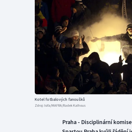
Curling
Dostihy
Florbal
Futsal
Golf
Gymnastika
Kotel fotbalových fanoušků
Zdroj:
Isifa/MAFRA/Radek Kalhous
Praha - Disciplinární komise
Spartou Praha kvůli řádění 