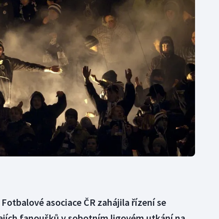
Moderní pětiboj
Triatlon
Motorsport
Veslování
Olympijské hry
Vodní slalom
Parasport
Volejbal
Plavání
Ostatní
Plážový volejbal
 Fotbalové asociace ČR zahájila řízení se
jejích fanoušků v sobotním ligovém utkání na