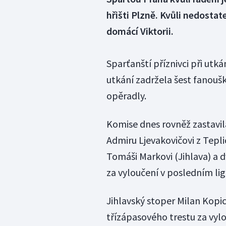
hřišti Plzně. Kvůli nedostat
domácí Viktorii.
Sparťanští příznivci při utk
utkání zadržela šest fanoušků
opěradly.
Komise dnes rovněž zastavil
Admiru Ljevakovičovi z Teplic 
Tomáši Markovi (Jihlava) a d
za vyloučení v posledním li
Jihlavský stoper Milan Kopi
třízápasového trestu za vylo