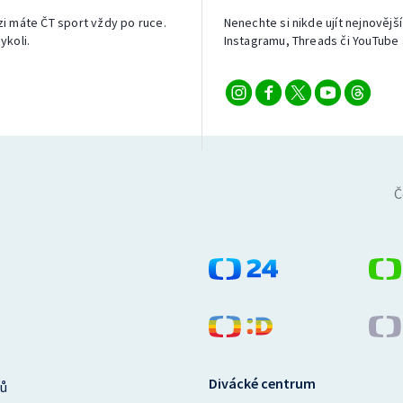
izi máte ČT sport vždy po ruce.
Nenechte si nikde ujít nejnovější
ykoli.
Instagramu, Threads či YouTube 
Č
Divácké centrum
ů