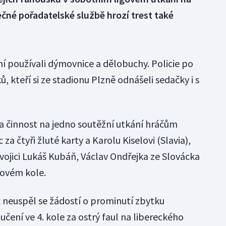
ečné pořadatelské službě hrozí trest také
ání používali dýmovnice a dělobuchy. Policie po
, kteří si ze stadionu Plzně odnášeli sedačky i s
a činnost na jedno soutěžní utkání hráčům
za čtyři žluté karty a Karolu Kiselovi (Slavia),
vojici Lukáš Kubáň, Václav Ondřejka ze Slovácka
govém kole.
c neuspěl se žádostí o prominutí zbytku
učení ve 4. kole za ostrý faul na libereckého