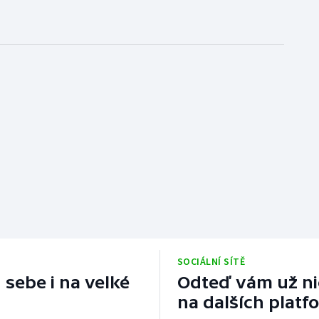
SOCIÁLNÍ SÍTĚ
 sebe i na velké
Odteď vám už nic
na dalších platf