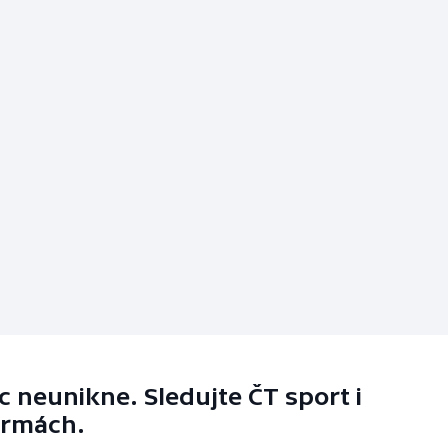
 neunikne. Sledujte ČT sport i
ormách.