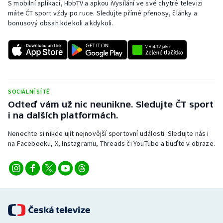
S mobilní aplikací, HbbTV a apkou iVysílání ve své chytré televizi
Stolní tenis
máte ČT sport vždy po ruce. Sledujte přímé přenosy, články a
bonusový obsah kdekoli a kdykoli.
Triatlon
Veslování
Vodní slalom
SOCIÁLNÍ SÍTĚ
Volejbal
Odteď vám už nic neunikne. Sledujte ČT sport
i na dalších platformách.
Ostatní
Nenechte si nikde ujít nejnovější sportovní události. Sledujte nás i
na Facebooku, X, Instagramu, Threads či YouTube a buďte v obraze.