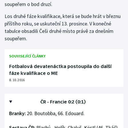
soupeřem o bod druzí.
Gymnastika
Los druhé fáze kvalifikace, která se bude hrát v březnu
příštího roku, se uskuteční 13. prosince. V konečné
Házená
tabulce obsadili Češi druhé místo právě za dnešním
soupeřem.
Jezdectví
Judo
SOUVISEJÍCÍ ČLÁNKY
Fotbalová devatenáctka postoupila do další
Krasobruslení
fáze kvalifikace o ME
8. 10. 2016
Lezení
Lyže a snowboard
ČR - Francie 0:2 (0:1)
Moderní pětiboj
Branky:
20. Boutobba, 66. Edouard.
Motorsport
Sestava ČR:
Plachý - Holík, Chaluš, Köstl (46. Tkáč),