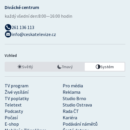
Divácké centrum
každý všední den:
8:00—16:00 hodin
261 136 113
info@ceskatelevize.cz
Vzhled
Světlý
Tmavý
Systém
TV program
Pro média
Živé vysílání
Reklama
TV poplatky
Studio Brno
Teletext
Studio Ostrava
Podcasty
Rada ČT
Počasí
Kariéra
E-shop
Podávání námětů