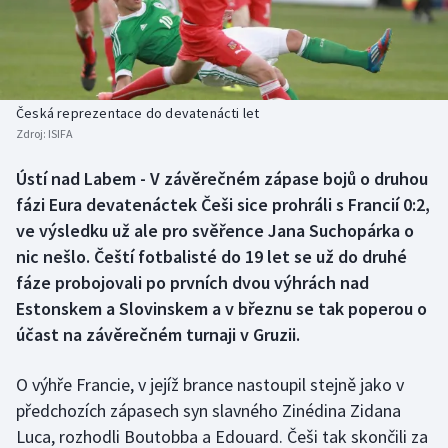
Baseball a softbal
Soutěže
Basketbal
Historické návraty
Biatlon
Aplikace ČT sport
Česká reprezentace do devatenácti let
Zdroj:
ISIFA
Boby a skeleton
AZ kvíz
Ústí nad Labem - V závěrečném zápase bojů o druhou
fázi Eura devatenáctek Češi sice prohráli s Francií 0:2,
Box
ve výsledku už ale pro svěřence Jana Suchopárka o
Curling
nic nešlo. Čeští fotbalisté do 19 let se už do druhé
fáze probojovali po prvních dvou výhrách nad
Dostihy
Estonskem a Slovinskem a v březnu se tak poperou o
účast na závěrečném turnaji v Gruzii.
Florbal
O výhře Francie, v jejíž brance nastoupil stejně jako v
Futsal
předchozích zápasech syn slavného Zinédina Zidana
Luca, rozhodli Boutobba a Edouard. Češi tak skončili za
Golf