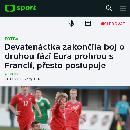
POPULÁRNÍ
SLEDOVAT
Fotbal
FOTBAL
Devatenáctka zakončila boj o
Hokej
druhou fázi Eura prohrou s
Francií, přesto postupuje
Tenis
ČT sport
Atletika
11. 10. 2016
|
Zdroj:
ČTK
Cyklistika
DALŠÍ SPORTY
Americký fotbal
NEPŘEHLÉDNĚTE