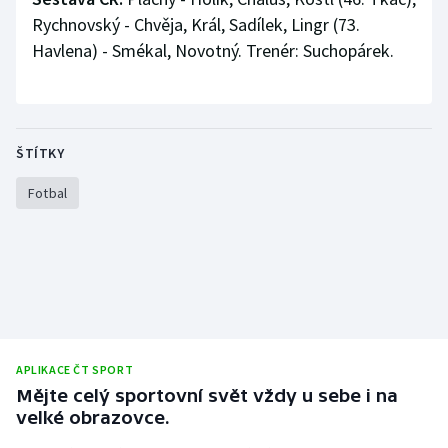
Rychnovský - Chvěja, Král, Sadílek, Lingr (73.
Olympijské hry
Havlena) - Smékal, Novotný. Trenér: Suchopárek.
Parasport
Plavání
ŠTÍTKY
Plážový volejbal
Fotbal
Ragby
Rychlobruslení
Rychlostní kanoistika
Short track
APLIKACE ČT SPORT
Mějte celý sportovní svět vždy u sebe i na
Sportovní střelba
velké obrazovce.