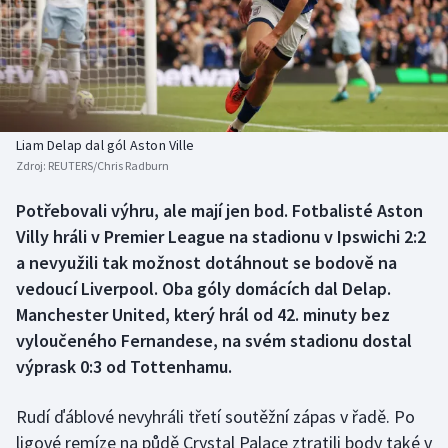
Baseball a softbal
Soutěže
Basketbal
Historické návraty
Biatlon
Aplikace ČT sport
Liam Delap dal gól Aston Ville
Boby a skeleton
AZ kvíz
Zdroj:
REUTERS/Chris Radburn
Box
Potřebovali výhru, ale mají jen bod. Fotbalisté Aston
Villy hráli v Premier League na stadionu v Ipswichi 2:2
Curling
a nevyužili tak možnost dotáhnout se bodově na
vedoucí Liverpool. Oba góly domácích dal Delap.
Dostihy
Manchester United, který hrál od 42. minuty bez
vyloučeného Fernandese, na svém stadionu dostal
Florbal
výprask 0:3 od Tottenhamu.
Futsal
Rudí ďáblové nevyhráli třetí soutěžní zápas v řadě. Po
ligové remíze na půdě Crystal Palace ztratili body také v
Golf