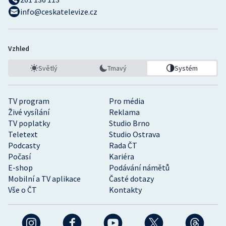
info@ceskatelevize.cz
Vzhled
Světlý
Tmavý
Systém
TV program
Pro média
Živé vysílání
Reklama
TV poplatky
Studio Brno
Teletext
Studio Ostrava
Podcasty
Rada ČT
Počasí
Kariéra
E-shop
Podávání námětů
Mobilní a TV aplikace
Časté dotazy
Vše o ČT
Kontakty