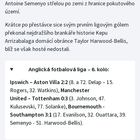
Antoine Semenyo střelou po zemi z hranice pokutového
Stolní tenis
území.
Triatlon
Krátce po přestávce sice svým prvním ligovým gólem
překonal nejdražšího brankáře historie Kepu
Veslování
Arrizabalaga domácí obránce Taylor Harwood-Bellis,
blíž se však hosté nedostali.
Vodní slalom
Volejbal
Anglická fotbalová liga – 6. kolo:
Ostatní
Ipswich – Aston Villa 2:2
(8. a 72. Delap – 15.
Rogers, 32. Watkins),
Manchester
United
–⁠⁠⁠⁠⁠⁠
Tottenham 0:3
(3. Johnson, 47.
Kulusevski, 77. Solanke),
Bournemouth -
Southampton 3:1
(17. Evanilson, 32. Ouattara, 39.
Semenyo - 51. Harwood-Bellis).