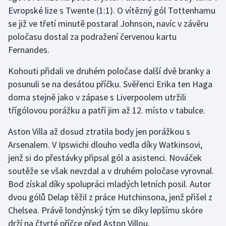
Evropské lize s Twente (1:1). O vítězný gól Tottenhamu
se již ve třetí minutě postaral Johnson, navíc v závěru
Gymnastika
poločasu dostal za podražení červenou kartu
Házená
Fernandes.
Kohouti přidali ve druhém poločase další dvě branky a
Jezdectví
posunuli se na desátou příčku. Svěřenci Erika ten Haga
Judo
doma stejně jako v zápase s Liverpoolem utržili
třígólovou porážku a patří jim až 12. místo v tabulce.
Krasobruslení
Aston Villa až dosud ztratila body jen porážkou s
Arsenalem. V Ipswichi dlouho vedla díky Watkinsovi,
Lezení
jenž si do přestávky připsal gól a asistenci. Nováček
Lyže a snowboard
soutěže se však nevzdal a v druhém poločase vyrovnal.
Bod získal díky spolupráci mladých letních posil. Autor
Moderní pětiboj
dvou gólů Delap těžil z práce Hutchinsona, jenž přišel z
Chelsea. Právě londýnský tým se díky lepšímu skóre
Motorsport
drží na čtvrté příčce před Aston Villou.