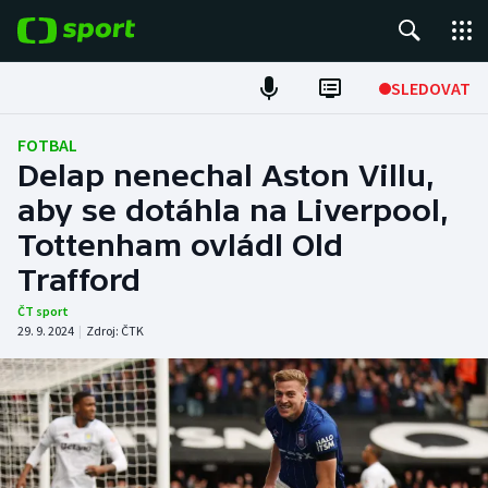
POPULÁRNÍ
SLEDOVAT
Fotbal
FOTBAL
Delap nenechal Aston Villu,
Hokej
aby se dotáhla na Liverpool,
Tottenham ovládl Old
Tenis
Trafford
Atletika
ČT sport
29. 9. 2024
|
Zdroj:
ČTK
Cyklistika
DALŠÍ SPORTY
Americký fotbal
NEPŘEHLÉDNĚTE