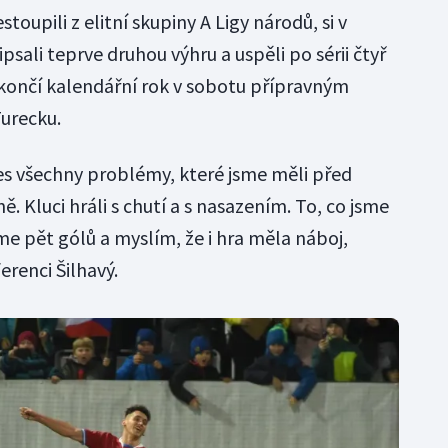
stoupili z elitní skupiny A Ligy národů, si v
sali teprve druhou výhru a uspěli po sérii čtyř
končí kalendářní rok v sobotu přípravným
urecku.
es všechny problémy, které jsme měli před
 Kluci hráli s chutí a s nasazením. To, co jsme
jsme pět gólů a myslím, že i hra měla náboj,
erenci Šilhavý.