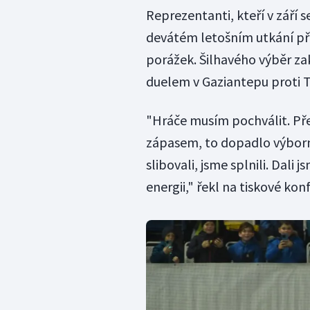
Reprezentanti, kteří v září se
devátém letošním utkání přip
porážek. Šilhavého výběr za
duelem v Gaziantepu proti T
"Hráče musím pochválit. Př
zápasem, to dopadlo výborně.
slibovali, jsme splnili. Dali 
energii," řekl na tiskové konf