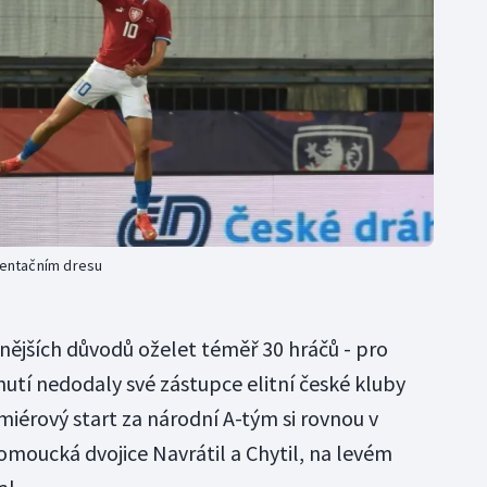
ezentačním dresu
nějších důvodů oželet téměř 30 hráčů - pro
utí nedodaly své zástupce elitní české kluby
emiérový start za národní A-tým si rovnou v
omoucká dvojice Navrátil a Chytil, na levém