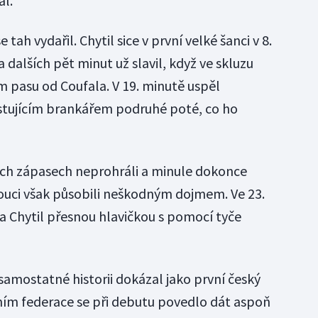
al.
tah vydařil. Chytil sice v první velké šanci v 8.
za dalších pět minut už slavil, když ve skluzu
m pasu od Coufala. V 19. minutě uspěl
tujícím brankářem podruhé poté, co ho
ech zápasech neprohráli a minule dokonce
mouci však působili neškodným dojmem. Ve 23.
 Chytil přesnou hlavičkou s pomocí tyče
 samostatné historii dokázal jako první český
ním federace se při debutu povedlo dát aspoň