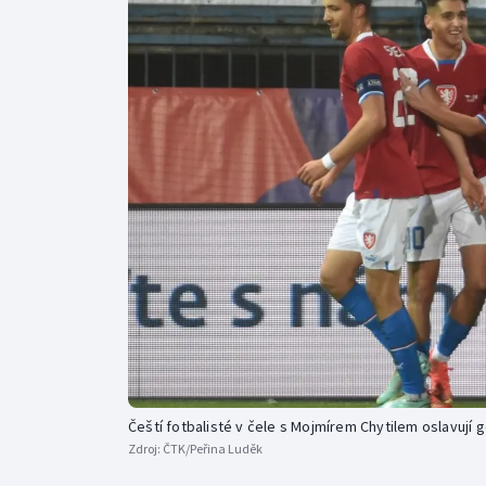
Curling
Dostihy
Florbal
Futsal
Golf
Gymnastika
Čeští fotbalisté v čele s Mojmírem Chytilem oslavují g
Zdroj:
ČTK/Peřina Luděk