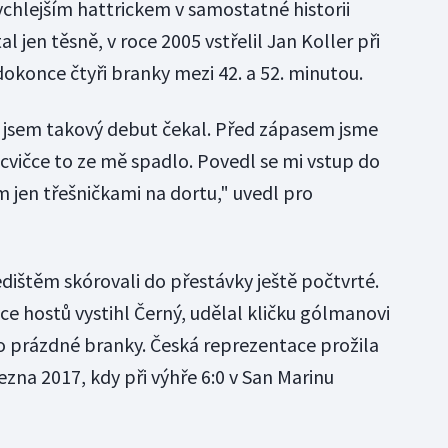
rychlejším hattrickem v samostatné historii
 jen těsně, v roce 2005 vstřelil Jan Koller při
dokonce čtyři branky mezi 42. a 52. minutou.
e jsem takový debut čekal. Před zápasem jsme
zcvičce to ze mě spadlo. Povedl se mi vstup do
m jen třešničkami na dortu," uvedl pro
ištěm skórovali do přestávky ještě počtvrté.
e hostů vystihl Černý, udělal kličku gólmanovi
do prázdné branky. Česká reprezentace prožila
ezna 2017, kdy při výhře 6:0 v San Marinu