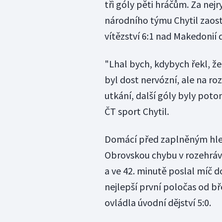
tři góly pěti hráčům. Za nej
národního týmu Chytil zaostal
vítězství 6:1 nad Makedonií 
"Lhal bych, kdybych řekl, ž
byl dost nervózní, ale na ro
utkání, další góly byly poto
ČT sport Chytil.
Domácí před zaplněným hled
Obrovskou chybu v rozehrávc
a ve 42. minutě poslal míč 
nejlepší první poločas od bř
ovládla úvodní dějství 5:0.