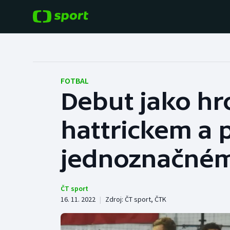
POPULÁRNÍ
DALŠÍ SPORTY
Fotbal
Americký fotbal
FOTBAL
Debut jako hro
Hokej
Baseball a softbal
hattrickem a p
Tenis
Basketbal
Atletika
jednoznačnému
Biatlon
Cyklistika
Boby a skeleton
ČT sport
16. 11. 2022
|
Zdroj:
ČT sport
,
ČTK
Box