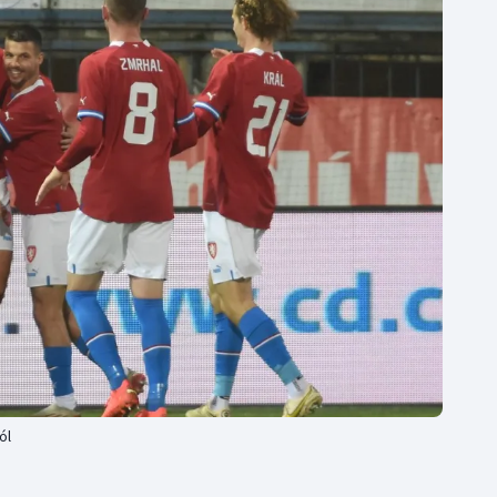
Moderní pětiboj
Triatlon
Motorsport
Veslování
Olympijské hry
Vodní slalom
Parasport
Volejbal
Plavání
Ostatní
Plážový volejbal
ól