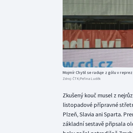
Mojmír Chytil se raduje z gólu v repr
Zdroj:
ČTK/Peřina Luděk
Zkušený kouč musel z nejrůz
listopadové přípravné střetn
Plzeň, Slavia ani Sparta. Pr
základní sestavě připsala ol