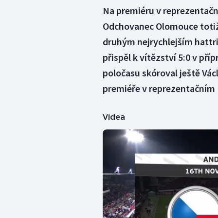
Na premiéru v reprezentačn
Odchovanec Olomouce totiž
druhým nejrychlejším hattr
přispěl k vítězství 5:0 v př
poločasu skóroval ještě Václ
premiéře v reprezentačním "
Videa