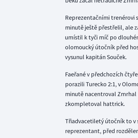
beku začal netradičně Zmrh
Reprezentačními trenérovi se 
minutě ještě přestřelil, ale 
umístil k tyči míč po dlouhé
olomoucký útočník před hos
vysunul kapitán Souček.
Faeřané v předchozích čtyř
porazili Turecko 2:1, v Olo
minutě nacentroval Zmrhal a
zkompletoval hattrick.
Třiadvacetiletý útočník to v
reprezentant, před rozděle