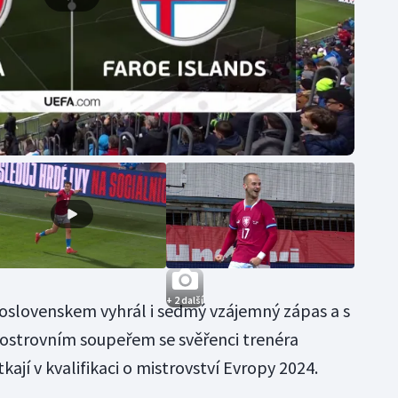
+ 2 další
oslovenskem vyhrál i sedmý vzájemný zápas a s
S ostrovním soupeřem se svěřenci trenéra
ají v kvalifikaci o mistrovství Evropy 2024.