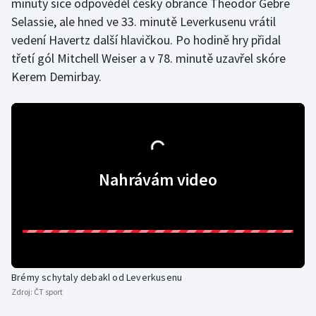
minuty sice odpověděl český obránce Theodor Gebre
Selassie, ale hned ve 33. minutě Leverkusenu vrátil
Olympijské hry
vedení Havertz další hlavičkou. Po hodině hry přidal
Parasport
třetí gól Mitchell Weiser a v 78. minutě uzavřel skóre
Kerem Demirbay.
Plavání
Plážový volejbal
Ragby
Nahrávám video
Rychlobruslení
Rychlostní kanoistika
Short track
Brémy schytaly debakl od Leverkusenu
Sportovní střelba
Zdroj:
ČT sport