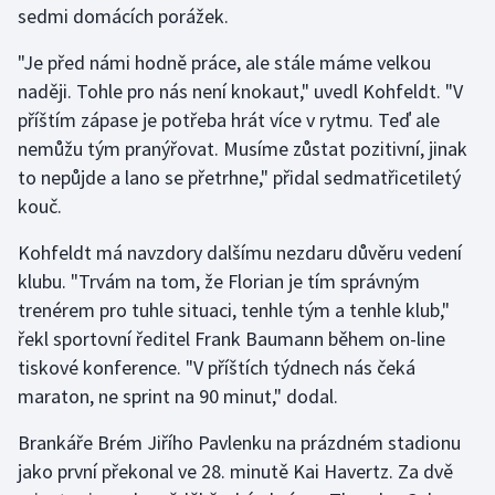
sedmi domácích porážek.
Gymnastika
"Je před námi hodně práce, ale stále máme velkou
naději. Tohle pro nás není knokaut," uvedl Kohfeldt. "V
Házená
příštím zápase je potřeba hrát více v rytmu. Teď ale
nemůžu tým pranýřovat. Musíme zůstat pozitivní, jinak
Jezdectví
to nepůjde a lano se přetrhne," přidal sedmatřicetiletý
kouč.
Judo
Kohfeldt má navzdory dalšímu nezdaru důvěru vedení
Krasobruslení
klubu. "Trvám na tom, že Florian je tím správným
trenérem pro tuhle situaci, tenhle tým a tenhle klub,"
Lezení
řekl sportovní ředitel Frank Baumann během on-line
tiskové konference. "V příštích týdnech nás čeká
Lyže a snowboard
maraton, ne sprint na 90 minut," dodal.
Moderní pětiboj
Brankáře Brém Jiřího Pavlenku na prázdném stadionu
jako první překonal ve 28. minutě Kai Havertz. Za dvě
Motorsport