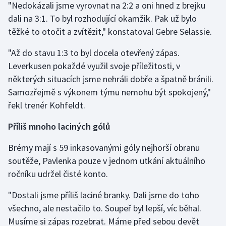
"Nedokázali jsme vyrovnat na 2:2 a oni hned z brejku
Stolní tenis
dali na 3:1. To byl rozhodující okamžik. Pak už bylo
těžké to otočit a zvítězit," konstatoval Gebre Selassie.
Triatlon
"Až do stavu 1:3 to byl docela otevřený zápas.
Veslování
Leverkusen pokaždé využil svoje příležitosti, v
některých situacích jsme nehráli dobře a špatně bránili.
Vodní slalom
Samozřejmě s výkonem týmu nemohu být spokojený,"
Volejbal
řekl trenér Kohfeldt.
Příliš mnoho laciných gólů
Ostatní
Brémy mají s 59 inkasovanými góly nejhorší obranu
soutěže, Pavlenka pouze v jednom utkání aktuálního
ročníku udržel čisté konto.
"Dostali jsme příliš laciné branky. Dali jsme do toho
všechno, ale nestačilo to. Soupeř byl lepší, víc běhal.
Musíme si zápas rozebrat. Máme před sebou devět