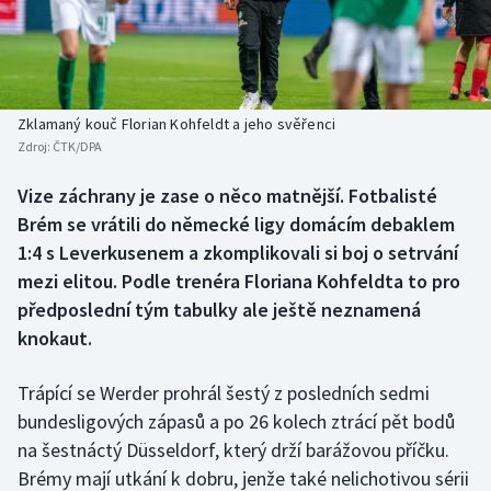
Baseball a softbal
Soutěže
Basketbal
Historické návraty
Biatlon
Aplikace ČT sport
Zklamaný kouč Florian Kohfeldt a jeho svěřenci
Zdroj:
ČTK/DPA
Boby a skeleton
AZ kvíz
Vize záchrany je zase o něco matnější. Fotbalisté
Brém se vrátili do německé ligy domácím debaklem
Box
1:4 s Leverkusenem a zkomplikovali si boj o setrvání
Curling
mezi elitou. Podle trenéra Floriana Kohfeldta to pro
předposlední tým tabulky ale ještě neznamená
Dostihy
knokaut.
Florbal
Trápící se Werder prohrál šestý z posledních sedmi
bundesligových zápasů a po 26 kolech ztrácí pět bodů
Futsal
na šestnáctý Düsseldorf, který drží barážovou příčku.
Brémy mají utkání k dobru, jenže také nelichotivou sérii
Golf