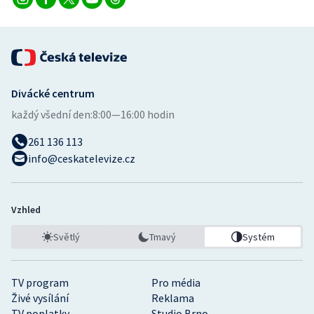
Divácké centrum
každý všední den:
8:00—16:00 hodin
261 136 113
info@ceskatelevize.cz
Vzhled
Světlý
Tmavý
Systém
TV program
Pro média
Živé vysílání
Reklama
TV poplatky
Studio Brno