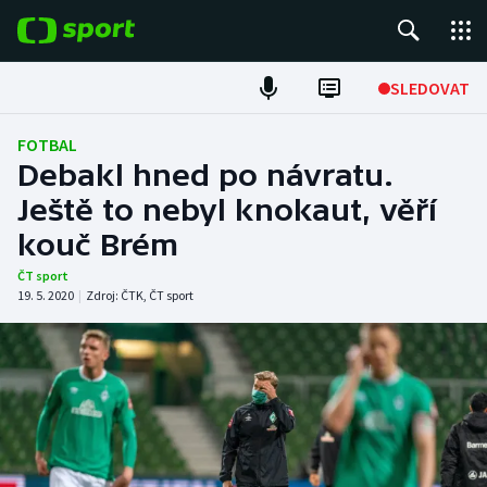
POPULÁRNÍ
SLEDOVAT
Fotbal
FOTBAL
Debakl hned po návratu.
Hokej
Ještě to nebyl knokaut, věří
kouč Brém
Tenis
ČT sport
Atletika
19. 5. 2020
|
Zdroj:
ČTK
,
ČT sport
Cyklistika
DALŠÍ SPORTY
Americký fotbal
NEPŘEHLÉDNĚTE