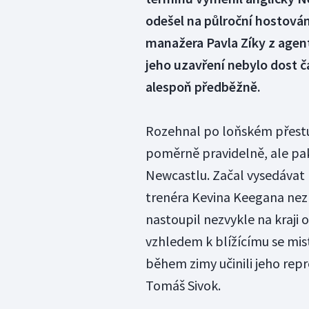
odešel na půlroční hostován
manažera Pavla Zíky z agent
jeho uzavření nebylo dost č
alespoň předběžně.
Rozehnal po loňském přest
poměrně pravidelně, ale pak
Newcastlu. Začal vysedávat 
trenéra Kevina Keegana nezm
nastoupil nezvykle na kraji 
vzhledem k blížícímu se mis
během zimy učinili jeho repr
Tomáš Sivok.