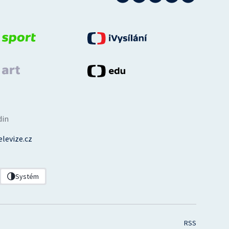
din
levize.cz
Systém
RSS