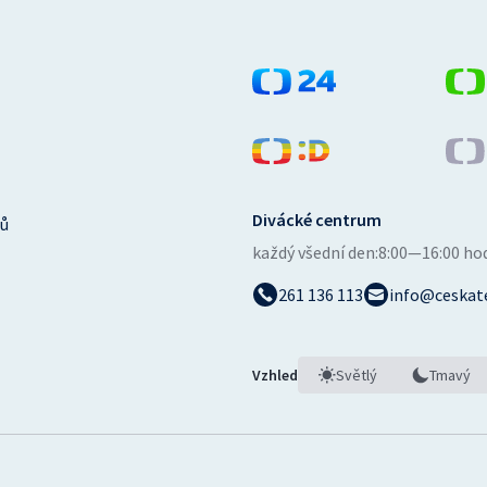
Divácké centrum
ů
každý všední den:
8:00—16:00 ho
261 136 113
info@ceskate
Vzhled
Světlý
Tmavý