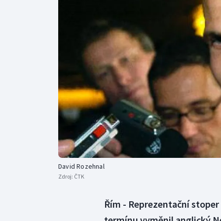
Curling
Dostihy
Florbal
Futsal
Golf
Gymnastika
David Rozehnal
Zdroj:
ČTK
Řím - Reprezentační stoper
termínu vyměnil anglický N