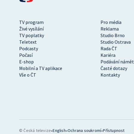
TV program
Pro média
Živé vysílání
Reklama
TV poplatky
Studio Brno
Teletext
Studio Ostrava
Podcasty
Rada ČT
Počasí
Kariéra
E-shop
Podávání námět
Mobilní a TV aplikace
Časté dotazy
Vše o ČT
Kontakty
•
•
•
© Česká televize
English
Ochrana soukromí
Přístupnost