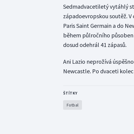
Sedmadvacetiletý vytáhlý s
západoevropskou soutěž. V c
Paris Saint Germain a do Newc
během půlročního působení 2
dosud odehrál 41 zápasů.
Ani Lazio neprožívá úspěšnou
Newcastle. Po dvaceti kolec
ŠTÍTKY
Fotbal