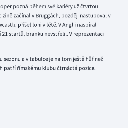
toper pozná během své kariéry už čtvrtou
izině začínal v Bruggách, později nastupoval v
astlu přišel loni v létě. V Anglii nasbíral
1 startů, branku nevstřelil. V reprezentaci
 sezonu a v tabulce je na tom ještě hůř než
h patří římskému klubu čtrnáctá pozice.