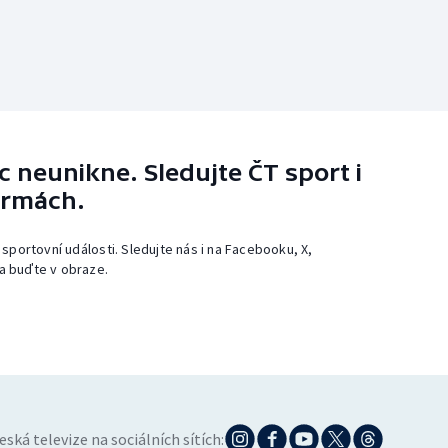
 neunikne. Sledujte ČT sport i
ormách.
 sportovní události. Sledujte nás i na Facebooku, X,
a buďte v obraze.
eská televize na sociálních sítích: