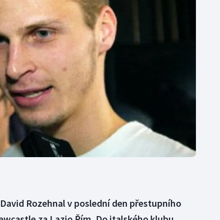
Moderní pětiboj
Triatlon
Motorsport
Veslování
Olympijské hry
Vodní slalom
Parasport
Volejbal
Plavání
Ostatní
Plážový volejbal
 David Rozehnal v poslední den přestupního
ewcastle za Lazio Řím. Do italského klubu