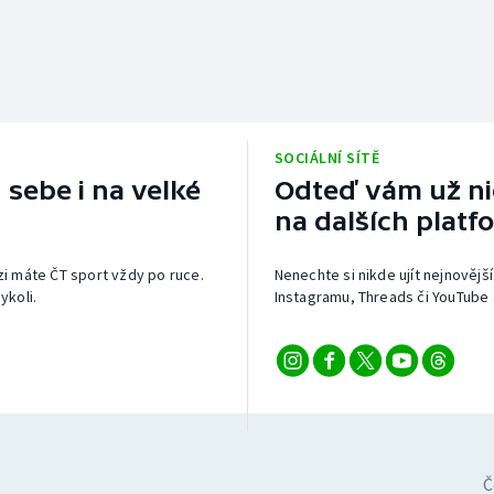
SOCIÁLNÍ SÍTĚ
 sebe i na velké
Odteď vám už nic
na dalších platf
izi máte ČT sport vždy po ruce.
Nenechte si nikde ujít nejnovější
ykoli.
Instagramu, Threads či YouTube 
Č