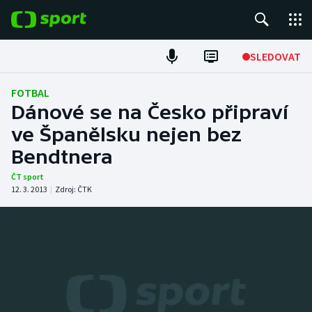
POPULÁRNÍ
SLEDOVAT
Fotbal
FOTBAL
Dánové se na Česko připraví
Hokej
ve Španělsku nejen bez
Bendtnera
Tenis
ČT sport
Atletika
12. 3. 2013
|
Zdroj:
ČTK
Cyklistika
DALŠÍ SPORTY
Americký fotbal
NEPŘEHLÉDNĚTE