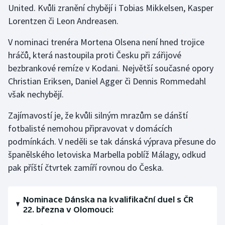
United. Kvůli zranění chybějí i Tobias Mikkelsen, Kasper
Lorentzen či Leon Andreasen.
Gymnastika
V nominaci trenéra Mortena Olsena není hned trojice
Házená
hráčů, která nastoupila proti Česku při zářijové
bezbrankové remíze v Kodani. Největší současné opory
Jezdectví
Christian Eriksen, Daniel Agger či Dennis Rommedahl
však nechybějí.
Judo
Zajímavostí je, že kvůli silným mrazům se dánští
Krasobruslení
fotbalisté nemohou připravovat v domácích
podmínkách. V neděli se tak dánská výprava přesune do
Lezení
španělského letoviska Marbella poblíž Málagy, odkud
pak příští čtvrtek zamíří rovnou do Česka.
Lyže a snowboard
Moderní pětiboj
Nominace Dánska na kvalifikační duel s ČR
22. března v Olomouci:
Motorsport