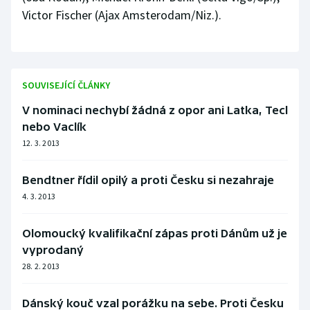
Stolní tenis
Victor Fischer (Ajax Amsterodam/Niz.).
Triatlon
Veslování
SOUVISEJÍCÍ ČLÁNKY
Vodní slalom
V nominaci nechybí žádná z opor ani Latka, Tecl
nebo Vaclík
Volejbal
12. 3. 2013
Ostatní
Bendtner řídil opilý a proti Česku si nezahraje
4. 3. 2013
Olomoucký kvalifikační zápas proti Dánům už je
vyprodaný
28. 2. 2013
Dánský kouč vzal porážku na sebe. Proti Česku