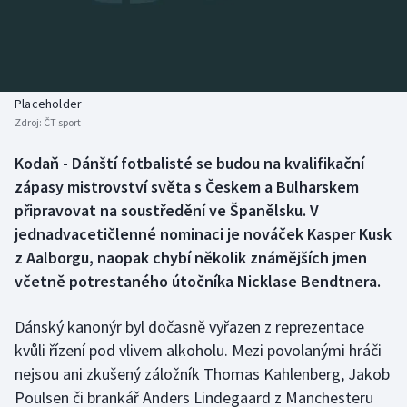
Baseball a softbal
Soutěže
Basketbal
Historické návraty
Biatlon
Aplikace ČT sport
Placeholder
Zdroj:
ČT sport
Boby a skeleton
AZ kvíz
Kodaň - Dánští fotbalisté se budou na kvalifikační
zápasy mistrovství světa s Českem a Bulharskem
Box
připravovat na soustředění ve Španělsku. V
Curling
jednadvacetičlenné nominaci je nováček Kasper Kusk
z Aalborgu, naopak chybí několik známějších jmen
Dostihy
včetně potrestaného útočníka Nicklase Bendtnera.
Florbal
Dánský kanonýr byl dočasně vyřazen z reprezentace
kvůli řízení pod vlivem alkoholu. Mezi povolanými hráči
Futsal
nejsou ani zkušený záložník Thomas Kahlenberg, Jakob
Poulsen či brankář Anders Lindegaard z Manchesteru
Golf