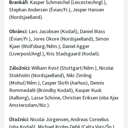
Brankáři:
Kasper Schmeichel (Leicester/Angl.),
Olympijské hry
Stephan Andersen (Évian/Fr.), Jesper Hansen
(Nordsjaelland).
Parasport
Obránci:
Lars Jacobsen (Kodaň), Daniel Wass
Plavání
(Évian/Fr.), Jores Okore (Nordsjaelland), Simon
Kjaer (Wolfsburg/Něm.), Daniel Agger
Plážový volejbal
(Liverpool/Angl.), Kris Stadsgaard (Kodaň).
Ragby
Záložníci:
William Kvist (Stuttgart/Něm.), Nicolai
Stokholm (Nordsjaelland), Niki Zimling
Rychlobruslení
(Mohuč/Něm.), Casper Sloth (Aarhus), Dennis
Rommedahl (Bröndby Kodaň), Kasper Kusk
Rychlostní kanoistika
(Aalborg), Lasse Schöne, Christian Eriksen (oba Ajax
Amsterodam/Niz.).
Short track
Sportovní střelba
Útočníci:
Nicolai Jörgensen, Andreas Cornelius
(oba Kodaň), Michael Krohn-Dehli (Celta Vigo/Šp.),