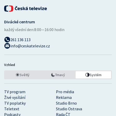
Divácké centrum
každý všední den:
8:00—16:00 hodin
261 136 113
info@ceskatelevize.cz
Vzhled
Světlý
Tmavý
Systém
TV program
Pro média
Živé vysílání
Reklama
TV poplatky
Studio Brno
Teletext
Studio Ostrava
Podcasty
Rada ČT