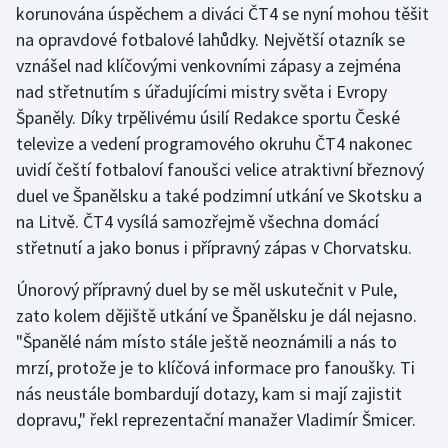
korunována úspěchem a diváci ČT4 se nyní mohou těšit
na opravdové fotbalové lahůdky. Největší otazník se
Gymnastika
vznášel nad klíčovými venkovními zápasy a zejména
nad střetnutím s úřadujícími mistry světa i Evropy
Házená
Španěly. Díky trpělivému úsilí Redakce sportu České
televize a vedení programového okruhu ČT4 nakonec
Jezdectví
uvidí čeští fotbaloví fanoušci velice atraktivní březnový
Judo
duel ve Španělsku a také podzimní utkání ve Skotsku a
na Litvě. ČT4 vysílá samozřejmě všechna domácí
Krasobruslení
střetnutí a jako bonus i přípravný zápas v Chorvatsku.
Lezení
Únorový přípravný duel by se měl uskutečnit v Pule,
zato kolem dějiště utkání ve Španělsku je dál nejasno.
Lyže a snowboard
"Španělé nám místo stále ještě neoznámili a nás to
mrzí, protože je to klíčová informace pro fanoušky. Ti
Moderní pětiboj
nás neustále bombardují dotazy, kam si mají zajistit
dopravu," řekl reprezentační manažer Vladimír Šmicer.
Motorsport