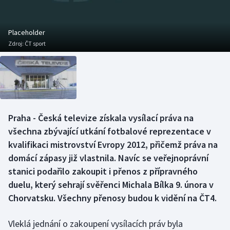
Baseball a softbal
Soutěže
Basketbal
Historické návraty
Placeholder
Zdroj:
ČT sport
Biatlon
Aplikace ČT sport
Boby a skeleton
AZ kvíz
Box
Praha - Česká televize získala vysílací práva na
všechna zbývající utkání fotbalové reprezentace v
Curling
kvalifikaci mistrovství Evropy 2012, přičemž práva na
Dostihy
domácí zápasy již vlastnila. Navíc se veřejnoprávní
stanici podařilo zakoupit i přenos z přípravného
Florbal
duelu, který sehrají svěřenci Michala Bílka 9. února v
Chorvatsku. Všechny přenosy budou k vidění na ČT4.
Futsal
Vleklá jednání o zakoupení vysílacích práv byla
Golf