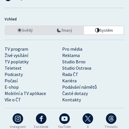
Vzhled
Světlý
Tmavý
Systém
TV program
Pro média
Živé vysílání
Reklama
TV poplatky
Studio Brno
Teletext
Studio Ostrava
Podcasty
Rada ČT
Počasí
Kariéra
E-shop
Podávání námětů
Mobilní a TV aplikace
Časté dotazy
Vše o ČT
Kontakty
Instagram
Facebook
YouTube
X
Threads