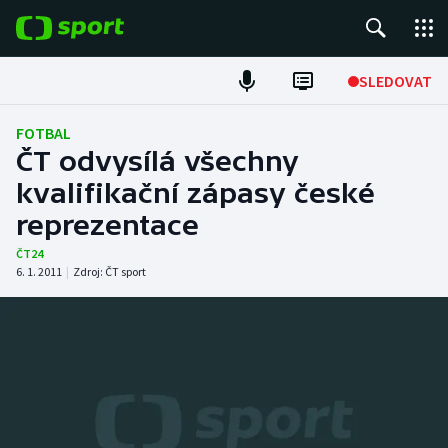
POPULÁRNÍ
SLEDOVAT
Fotbal
FOTBAL
ČT odvysílá všechny
Hokej
kvalifikační zápasy české
reprezentace
Tenis
ČT24
Atletika
6. 1. 2011
|
Zdroj:
ČT sport
Cyklistika
DALŠÍ SPORTY
Americký fotbal
NEPŘEHLÉDNĚTE