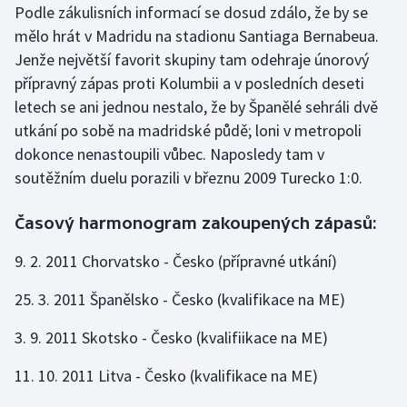
Podle zákulisních informací se dosud zdálo, že by se
Olympijské hry
mělo hrát v Madridu na stadionu Santiaga Bernabeua.
Jenže největší favorit skupiny tam odehraje únorový
Parasport
přípravný zápas proti Kolumbii a v posledních deseti
letech se ani jednou nestalo, že by Španělé sehráli dvě
Plavání
utkání po sobě na madridské půdě; loni v metropoli
dokonce nenastoupili vůbec. Naposledy tam v
Plážový volejbal
soutěžním duelu porazili v březnu 2009 Turecko 1:0.
Ragby
Časový harmonogram zakoupených zápasů:
Rychlobruslení
9. 2. 2011 Chorvatsko - Česko (přípravné utkání)
Rychlostní kanoistika
25. 3. 2011 Španělsko - Česko (kvalifikace na ME)
Short track
3. 9. 2011 Skotsko - Česko (kvalifiikace na ME)
11. 10. 2011 Litva - Česko (kvalifikace na ME)
Sportovní střelba