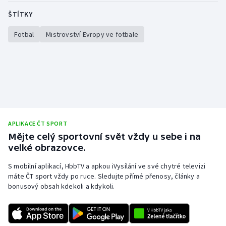
Stolní tenis
ŠTÍTKY
Triatlon
Fotbal
Mistrovství Evropy ve fotbale
Veslování
Vodní slalom
Volejbal
APLIKACE ČT SPORT
Ostatní
Mějte celý sportovní svět vždy u sebe i na
velké obrazovce.
S mobilní aplikací, HbbTV a apkou iVysílání ve své chytré televizi
máte ČT sport vždy po ruce. Sledujte přímé přenosy, články a
bonusový obsah kdekoli a kdykoli.