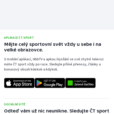
Olympijské hry
Parasport
Plavání
APLIKACE ČT SPORT
Mějte celý sportovní svět vždy u sebe i na
Plážový volejbal
velké obrazovce.
Ragby
S mobilní aplikací, HbbTV a apkou iVysílání ve své chytré televizi
máte ČT sport vždy po ruce. Sledujte přímé přenosy, články a
Rychlobruslení
bonusový obsah kdekoli a kdykoli.
Rychlostní kanoistika
Short track
SOCIÁLNÍ SÍTĚ
Sportovní střelba
Odteď vám už nic neunikne. Sledujte ČT sport