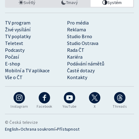
Světlý
Tmavý
Systém
TV program
Pro média
Živé vysílání
Reklama
TV poplatky
Studio Brno
Teletext
Studio Ostrava
Podcasty
Rada ČT
Počasí
Kariéra
E-shop
Podávání námětů
Mobilní a TV aplikace
Časté dotazy
Vše o ČT
Kontakty
Instagram
Facebook
YouTube
X
Threads
© Česká televize
•
•
English
Ochrana soukromí
Přístupnost