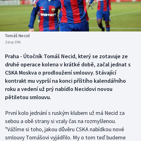
Baseball a softbal
Soutěže
Basketbal
Historické návraty
Biatlon
Aplikace ČT sport
Tomáš Necid
Zdroj:
EPA
Boby a skeleton
AZ kvíz
Praha - Útočník Tomáš Necid, který se zotavuje ze
druhé operace kolena v krátké době, začal jednat s
Box
CSKA Moskva o prodloužení smlouvy. Stávající
Curling
kontrakt mu vyprší na konci příštího kalendářního
roku a vedení už prý nabídlo Necidovi novou
Dostihy
pětiletou smlouvu.
Florbal
První kolo jednání s ruským klubem už má Necid za
sebou a obě strany si vzaly čas na rozmyšlenou.
Futsal
"Vážíme si toho, jakou důvěru CSKA nabídkou nové
smlouvy Tomášovi vyjádřilo. My o tom teď budeme
Golf