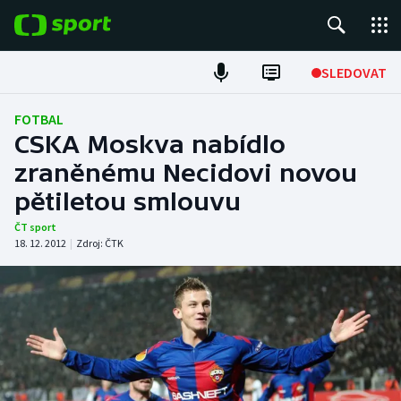
POPULÁRNÍ
SLEDOVAT
Fotbal
FOTBAL
CSKA Moskva nabídlo
Hokej
zraněnému Necidovi novou
pětiletou smlouvu
Tenis
ČT sport
Atletika
18. 12. 2012
|
Zdroj:
ČTK
Cyklistika
DALŠÍ SPORTY
Americký fotbal
NEPŘEHLÉDNĚTE