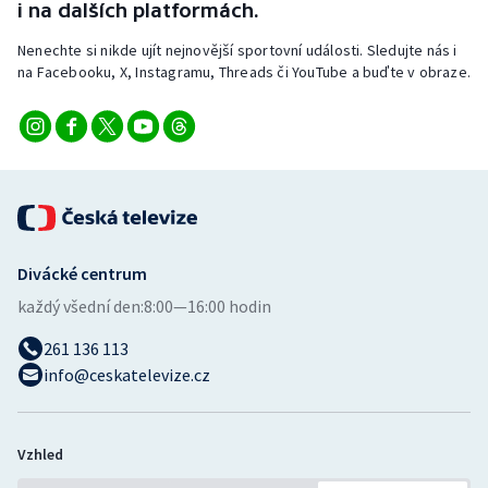
i na dalších platformách.
Stolní tenis
Nenechte si nikde ujít nejnovější sportovní události. Sledujte nás i
Triatlon
na Facebooku, X, Instagramu, Threads či YouTube a buďte v obraze.
Veslování
Vodní slalom
Volejbal
Divácké centrum
Ostatní
každý všední den:
8:00—16:00 hodin
261 136 113
info@ceskatelevize.cz
Vzhled