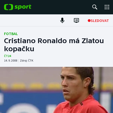
POPULÁRNÍ
SLEDOVAT
Fotbal
FOTBAL
Cristiano Ronaldo má Zlatou
Hokej
kopačku
Tenis
ČT24
14. 9. 2008
|
Zdroj:
ČTK
Atletika
Cyklistika
DALŠÍ SPORTY
Americký fotbal
NEPŘEHLÉDNĚTE