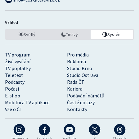
Vzhled
Světlý
Tmavý
Systém
TV program
Pro média
Živé vysílání
Reklama
TV poplatky
Studio Brno
Teletext
Studio Ostrava
Podcasty
Rada ČT
Počasí
Kariéra
E-shop
Podávání námětů
Mobilní a TV aplikace
Časté dotazy
Vše o ČT
Kontakty
Instagram
Facebook
YouTube
X
Threads