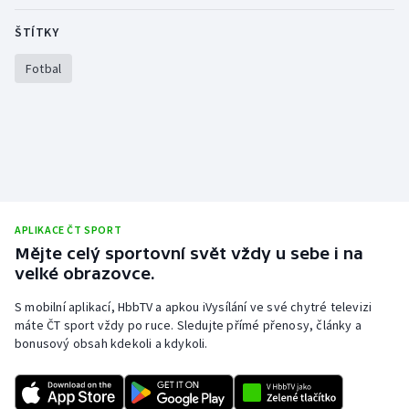
Olympijské hry
ŠTÍTKY
Fotbal
Parasport
Plavání
Plážový volejbal
Ragby
APLIKACE ČT SPORT
Rychlobruslení
Mějte celý sportovní svět vždy u sebe i na
velké obrazovce.
Rychlostní kanoistika
S mobilní aplikací, HbbTV a apkou iVysílání ve své chytré televizi
máte ČT sport vždy po ruce. Sledujte přímé přenosy, články a
Short track
bonusový obsah kdekoli a kdykoli.
Sportovní střelba