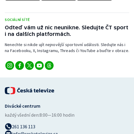
Stolní tenis
Triatlon
SOCIÁLNÍ SÍTĚ
Odteď vám už nic neunikne. Sledujte ČT sport
Veslování
i na dalších platformách.
Nenechte si nikde ujít nejnovější sportovní události. Sledujte nás i
Vodní slalom
na Facebooku, X, Instagramu, Threads či YouTube a buďte v obraze.
Volejbal
Ostatní
Divácké centrum
každý všední den:
8:00—16:00 hodin
261 136 113
info@ceskatelevize.cz