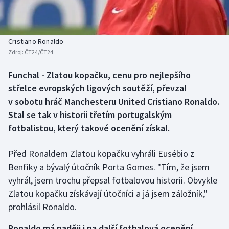
Baseball a softbal
Soutěže
Basketbal
Historické návraty
Cristiano Ronaldo
Zdroj:
ČT24/ČT24
Biatlon
Aplikace ČT sport
Funchal - Zlatou kopačku, cenu pro nejlepšího
Boby a skeleton
AZ kvíz
střelce evropských ligových soutěží, převzal
v sobotu hráč Manchesteru United Cristiano Ronaldo.
Box
Stal se tak v historii třetím portugalským
fotbalistou, který takové ocenění získal.
Curling
Před Ronaldem Zlatou kopačku vyhráli Eusébio z
Dostihy
Benfiky a bývalý útočník Porta Gomes. "Tím, že jsem
Florbal
vyhrál, jsem trochu přepsal fotbalovou historii. Obvykle
Zlatou kopačku získávají útočníci a já jsem záložník,"
Futsal
prohlásil Ronaldo.
Ronaldo má naději i na další fotbalová ocenění
Golf