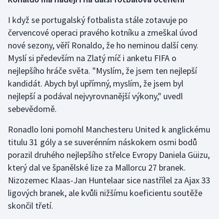
I když se portugalský fotbalista stále zotavuje po
Gymnastika
červencové operaci pravého kotníku a zmeškal úvod
nové sezony, věří Ronaldo, že ho neminou další ceny.
Házená
Myslí si především na Zlatý míč i anketu FIFA o
Jezdectví
nejlepšího hráče světa. "Myslím, že jsem ten nejlepší
kandidát. Abych byl upřímný, myslím, že jsem byl
Judo
nejlepší a podával nejvyrovnanější výkony," uvedl
sebevědomě.
Krasobruslení
Ronadlo loni pomohl Manchesteru United k anglickému
Lezení
titulu 31 góly a se suverénním náskokem osmi bodů
porazil druhého nejlepšího střelce Evropy Daniela Güizu,
Lyže a snowboard
který dal ve španělské lize za Mallorcu 27 branek.
Nizozemec Klaas-Jan Huntelaar sice nastřílel za Ajax 33
Moderní pětiboj
ligových branek, ale kvůli nižšímu koeficientu soutěže
skončil třetí.
Motorsport