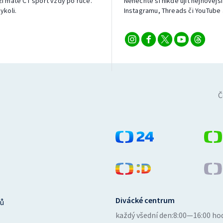
izi máte ČT sport vždy po ruce.
Nenechte si nikde ujít nejnovější
ykoli.
Instagramu, Threads či YouTube 
Č
Divácké centrum
ů
každý všední den:
8:00—16:00 ho