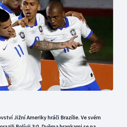
Moderní pětiboj
Triatlon
Motorsport
Veslování
Olympijské hry
Vodní slalom
Parasport
Volejbal
Plavání
Ostatní
Plážový volejbal
ství Jižní Ameriky hráči Brazílie. Ve svém
razili Bolívii 3:0. Dvěma brankami se na