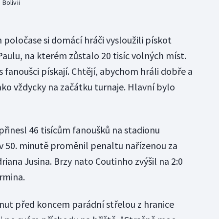
Bolívii
poločase si domácí hráči vysloužili pískot
aulu, na kterém zůstalo 20 tisíc volných míst.
 fanoušci pískají. Chtějí, abychom hráli dobře a
jako vždycky na začátku turnaje. Hlavní bylo
přinesl 46 tisícům fanoušků na stadionu
v 50. minutě proměnil penaltu nařízenou za
riana Jusina. Brzy nato Coutinho zvýšil na 2:0
rmina.
nut před koncem parádní střelou z hranice