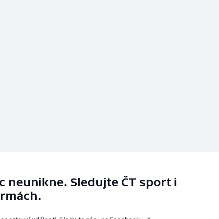
 neunikne. Sledujte ČT sport i
ormách.