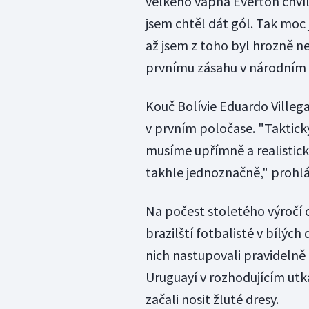
velkého vápna Everton chvíl
jsem chtěl dát gól. Tak moc
až jsem z toho byl hrozně ne
prvnímu zásahu v národním
Kouč Bolívie Eduardo Villega
v prvním poločase. "Takticky
musíme upřímně a realisticky 
takhle jednoznačně," prohlás
Na počest stoletého výročí 
brazilští fotbalisté v bílých
nich nastupovali pravidelně 
Uruguayí v rozhodujícím utká
začali nosit žluté dresy.