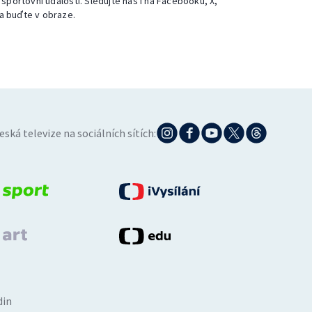
 sportovní události. Sledujte nás i na Facebooku, X,
a buďte v obraze.
eská televize na sociálních sítích:
din