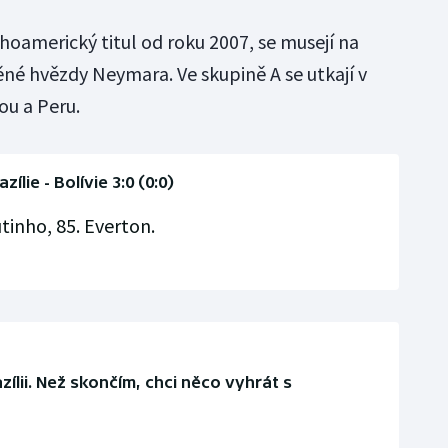
í jihoamerický titul od roku 2007, se musejí na
né hvězdy Neymara. Ve skupině A se utkají v
ou a Peru.
azílie - Bolívie 3:0 (0:0)
utinho, 85. Everton.
ílii. Než skončím, chci něco vyhrát s