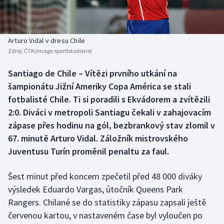
Baseball a softbal
Soutěže
Basketbal
Historické návraty
Arturo Vidal v dresu Chile
Zdroj:
ČTK/imago sportfotodienst
Biatlon
Aplikace ČT sport
Santiago de Chile – Vítězi prvního utkání na
Boby a skeleton
AZ kvíz
šampionátu Jižní Ameriky Copa América se stali
fotbalisté Chile. Ti si poradili s Ekvádorem a zvítězili
Box
2:0. Diváci v metropoli Santiagu čekali v zahajovacím
zápase přes hodinu na gól, bezbrankový stav zlomil v
Curling
67. minutě Arturo Vidal. Záložník mistrovského
Juventusu Turín proměnil penaltu za faul.
Dostihy
Florbal
Šest minut před koncem zpečetil před 48 000 diváky
výsledek Eduardo Vargas, útočník Queens Park
Futsal
Rangers. Chilané se do statistiky zápasu zapsali ještě
červenou kartou, v nastaveném čase byl vyloučen po
Golf