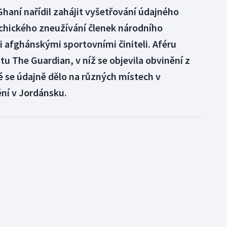
haní nařídil zahájit vyšetřování údajného
ychického zneužívání členek národního
afghánskými sportovními činiteli. Aféru
stu The Guardian, v níž se objevila obvinění z
ré se údajně dělo na různých místech v
ní v Jordánsku.