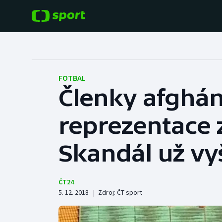
POPULÁRNÍ
DALŠÍ SPORTY
Fotbal
Americký fotbal
FOTBAL
Členky afghán
Hokej
Baseball a softbal
reprezentace z
Tenis
Basketbal
Atletika
Skandál už vy
Biatlon
Cyklistika
Boby a skeleton
ČT24
5. 12. 2018
|
Zdroj:
ČT sport
Box