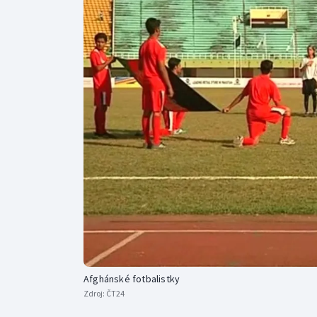
Curling
Dostihy
Florbal
Futsal
Golf
Gymnastika
Afghánské fotbalistky
Zdroj:
ČT24