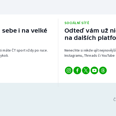
SOCIÁLNÍ SÍTĚ
 sebe i na velké
Odteď vám už nic
na dalších platf
izi máte ČT sport vždy po ruce.
Nenechte si nikde ujít nejnovější
ykoli.
Instagramu, Threads či YouTube 
Č