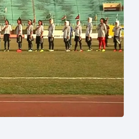
Moderní pětiboj
Triatlon
Motorsport
Veslování
Olympijské hry
Vodní slalom
Parasport
Volejbal
Plavání
Ostatní
Plážový volejbal