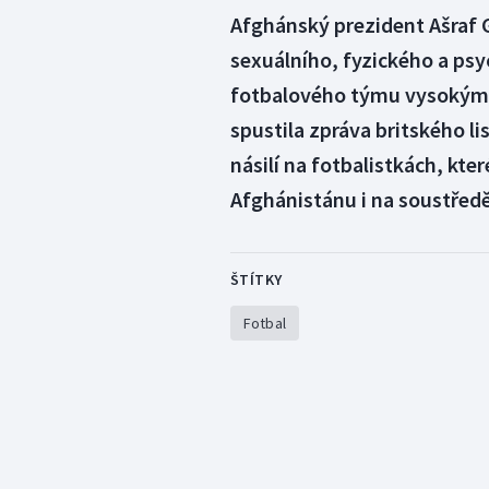
Afghánský prezident Ašraf G
sexuálního, fyzického a ps
fotbalového týmu vysokými 
spustila zpráva britského li
násilí na fotbalistkách, kte
Afghánistánu i na soustředě
ŠTÍTKY
Fotbal