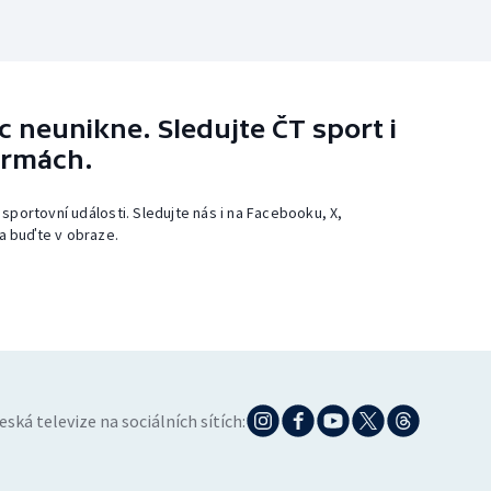
 neunikne. Sledujte ČT sport i
ormách.
 sportovní události. Sledujte nás i na Facebooku, X,
a buďte v obraze.
eská televize na sociálních sítích: