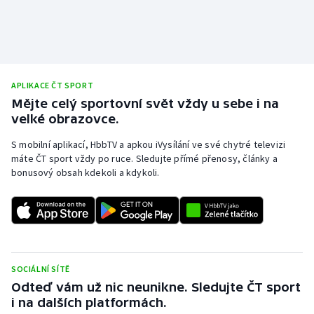
Stolní tenis
Triatlon
Veslování
APLIKACE ČT SPORT
Mějte celý sportovní svět vždy u sebe i na
Vodní slalom
velké obrazovce.
Volejbal
S mobilní aplikací, HbbTV a apkou iVysílání ve své chytré televizi
máte ČT sport vždy po ruce. Sledujte přímé přenosy, články a
bonusový obsah kdekoli a kdykoli.
Ostatní
SOCIÁLNÍ SÍTĚ
Odteď vám už nic neunikne. Sledujte ČT sport
i na dalších platformách.