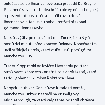
poločasu se po Iheanachově pasu prosadil De Bruyne.
Po změně stran si tito dva hráči role vyměnili: belgický
Gymnastika
reprezentant poslal přesnou přihrávku do vápna
Iheanachovi a ten levou nohou potřetí překonal
Házená
gólmana Hennesseyho.
Jezdectví
Na 4:0 zvýšil z pokutového kopu Touré, čestný gól
hostů dal minutu před koncem Delaney. Konečný stav
Judo
určil střídající García, který vstřelil svůj první gól za
Manchester City.
Krasobruslení
Trenér Klopp mohl na lavičce Liverpoolu po třech
Lezení
remízových zápasech konečně oslavit vítězství, které
zařídil gólem v 17. minutě obránce Clyne.
Lyže a snowboard
Naopak Louis van Gaal důvod k radosti neměl,
Moderní pětiboj
Manchester United nestačil na druholigový
Middlesbrough, za který celý zápas odehrál obránce
Motorsport