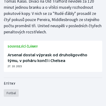
Tomáš Kalas. Diváci na Old Trafford neviděli za 120
minut jedinou branku a o vítězi musely rozhodnout
Olympijské hry
pokutové kopy. V nich se za "Rudé ďábly" prosadil ze
Parasport
čtyř pokusů pouze Pereira, Middlesbrough ze stejného
počtu proměnil tři. United neuspěli v posledních čtyřech
Plavání
penaltových rozstřelech.
Plážový volejbal
SOUVISEJÍCÍ ČLÁNKY
Ragby
Arsenal dostal výprask od druholigového
týmu, v poháru končí i Chelsea
Rychlobruslení
27. 10. 2015
Rychlostní kanoistika
ŠTÍTKY
Short track
Fotbal
Sportovní střelba