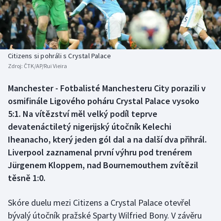
Baseball a softbal
Soutěže
Basketbal
Historické návraty
Biatlon
Aplikace ČT sport
Citizens si pohráli s Crystal Palace
Zdroj:
ČTK/AP/Rui Vieira
Boby a skeleton
AZ kvíz
Manchester - Fotbalisté Manchesteru City porazili v
osmifinále Ligového poháru Crystal Palace vysoko
Box
5:1. Na vítězství měl velký podíl teprve
Curling
devatenáctiletý nigerijský útočník Kelechi
Iheanacho, který jeden gól dal a na další dva přihrál.
Dostihy
Liverpool zaznamenal první výhru pod trenérem
Jürgenem Kloppem, nad Bournemouthem zvítězil
Florbal
těsně 1:0.
Futsal
Skóre duelu mezi Citizens a Crystal Palace otevřel
bývalý útočník pražské Sparty Wilfried Bony. V závěru
Golf