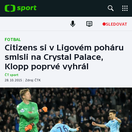
POPULÁRNÍ
SLEDOVAT
Fotbal
FOTBAL
Citizens si v Ligovém poháru
Hokej
smlsli na Crystal Palace,
Klopp poprvé vyhrál
Tenis
ČT sport
Atletika
28. 10. 2015
|
Zdroj:
ČTK
Cyklistika
DALŠÍ SPORTY
Americký fotbal
NEPŘEHLÉDNĚTE