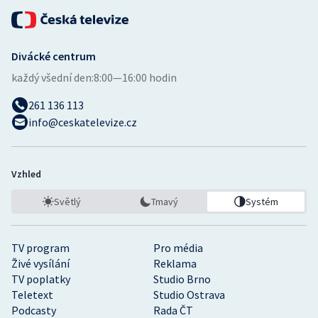
Divácké centrum
každý všední den:
8:00—16:00 hodin
261 136 113
info@ceskatelevize.cz
Vzhled
Světlý
Tmavý
Systém
TV program
Pro média
Živé vysílání
Reklama
TV poplatky
Studio Brno
Teletext
Studio Ostrava
Podcasty
Rada ČT