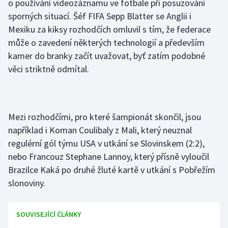
o používání videozáznamu ve fotbale při posuzování
Moderní pětiboj
sporných situací. Šéf FIFA Sepp Blatter se Anglii i
Mexiku za kiksy rozhodčích omluvil s tím, že federace
Motorsport
může o zavedení některých technologií a především
kamer do branky začít uvažovat, byť zatím podobné
Olympijské hry
věci striktně odmítal.
Parasport
Plavání
Mezi rozhodčími, pro které šampionát skončil, jsou
například i Koman Coulibaly z Mali, který neuznal
Plážový volejbal
regulérní gól týmu USA v utkání se Slovinskem (2:2),
nebo Francouz Stephane Lannoy, který přísně vyloučil
Ragby
Brazilce Kaká po druhé žluté kartě v utkání s Pobřežím
slonoviny.
Rychlobruslení
Rychlostní kanoistika
SOUVISEJÍCÍ ČLÁNKY