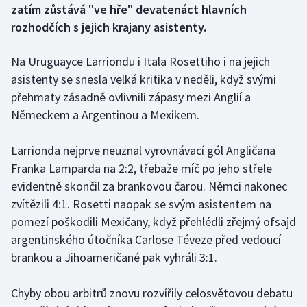
zatím zůstává "ve hře" devatenáct hlavních
rozhodčích s jejich krajany asistenty.
Futsal
Na Uruguayce Larriondu i Itala Rosettiho i na jejich
Golf
asistenty se snesla velká kritika v neděli, když svými
přehmaty zásadně ovlivnili zápasy mezi Anglií a
Gymnastika
Německem a Argentinou a Mexikem.
Házená
Larrionda nejprve neuznal vyrovnávací gól Angličana
Jezdectví
Franka Lamparda na 2:2, třebaže míč po jeho střele
evidentně skončil za brankovou čarou. Němci nakonec
Judo
zvítězili 4:1. Rosetti naopak se svým asistentem na
pomezí poškodili Mexičany, když přehlédli zřejmý ofsajd
Krasobruslení
argentinského útočníka Carlose Téveze před vedoucí
brankou a Jihoameričané pak vyhráli 3:1.
Lezení
Chyby obou arbitrů znovu rozvířily celosvětovou debatu
Lyže a snowboard