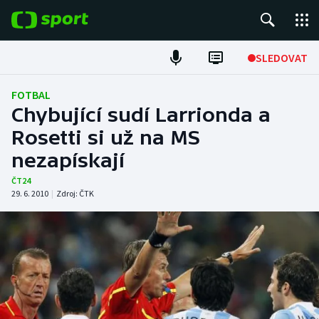
POPULÁRNÍ
SLEDOVAT
ME v atletice
FOTBAL
Chybující sudí Larrionda a
ME v plavání
Rosetti si už na MS
nezapískají
Fotbal
ČT24
Hokej
29. 6. 2010
|
Zdroj:
ČTK
Tenis
DALŠÍ SPORTY
Americký fotbal
NEPŘEHLÉDNĚTE