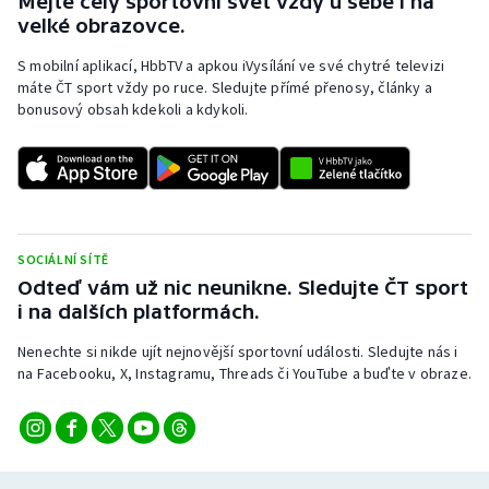
Mějte celý sportovní svět vždy u sebe i na
velké obrazovce.
S mobilní aplikací, HbbTV a apkou iVysílání ve své chytré televizi
máte ČT sport vždy po ruce. Sledujte přímé přenosy, články a
bonusový obsah kdekoli a kdykoli.
SOCIÁLNÍ SÍTĚ
Odteď vám už nic neunikne. Sledujte ČT sport
i na dalších platformách.
Nenechte si nikde ujít nejnovější sportovní události. Sledujte nás i
na Facebooku, X, Instagramu, Threads či YouTube a buďte v obraze.