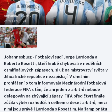
Atletika
Soutěže
Baseball a softbal
Historické návraty
Argentina - Mexiko
Zdroj:
ČT24/ČT24
Basketbal
Aplikace ČT sport
Biatlon
AZ kvíz
Boby a skeleton
Johannesburg - Fotbaloví sudí Jorge Larrionda a
Roberto Rosetti, kteří hrubě chybovali v nedělních
Box
osmifinálových zápasech, si už na mistrovství světa v
Curling
Jihoafrické republice nezapískají. V dnešním
prohlášení o tom informovala Mezinárodní fotbalová
Cyklistika
federace FIFA s tím, že ani jeden z arbitrů nebude
delegován na zbývající zápasy. FIFA před čtvrtfinále
Dostihy
zúžila výběr rozhodčích celkem o deset arbitrů, mezi
nimi jsou právě i Larrionda s Rosettim. Na šampionátu
Florbal