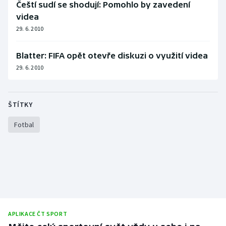
Čeští sudí se shodují: Pomohlo by zavedení
Short track
videa
29. 6. 2010
Sportovní střelba
Stolní tenis
Blatter: FIFA opět otevře diskuzi o využití videa
29. 6. 2010
Triatlon
Veslování
ŠTÍTKY
Fotbal
Vodní slalom
Volejbal
Ostatní
APLIKACE ČT SPORT