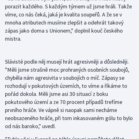
Stolní tenis
porazit každého. S každým týmem už jsme hráli. Takže
víme, co nás čeká, jaká je kvalita soupeřů. A že se v
Triatlon
mnoha atributech musíme zlepšit a odehrát takový
zápas jako doma s Unionem," doplnil kouč českého
Veslování
mistra.
Vodní slalom
Slávisté podle něj musejí hrát agresivněji a důsledněji.
Volejbal
"Měli jsme strašně moc prohraných osobních soubojů,
chyběla nám agresivita v soubojích o míč. Zápasy se
Ostatní
rozhodují v pokutových územích, to víme a říkáme to
pořád dokola. Měli jsme asi 30 situací z boku
pokutového území a ze 70 procent případů trefíme
prvního hráče. Ve vápně si naopak sami necháme
neobsazeného hráče, při tom inkasovaném gólu to bylo
od nás baroko," uvedl.