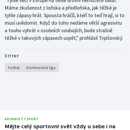
"Tyhle věci v Evropě na téhle úrovni nemůžete dělat.
Máme zkušenost z loňska a předloňska, jak těžké je
tyhle zápasy hrát. Spousta hráčů, kteří to teď hrají, si to
musí uvědomit. Když do toho nedáme větší agresivitu
a touhu vyhrát v osobních soubojích, bude strašně
těžké v takových zápasech uspět," prohlásil Trpišovský.
ŠTÍTKY
Fotbal
Konferenční liga
APLIKACE ČT SPORT
Mějte celý sportovní svět vždy u sebe i na