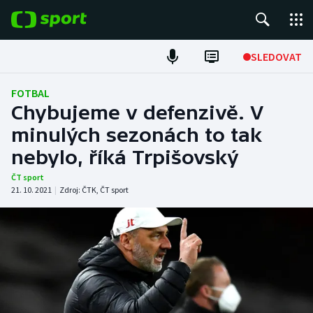
POPULÁRNÍ
SLEDOVAT
Fotbal
FOTBAL
Chybujeme v defenzivě. V
Hokej
minulých sezonách to tak
nebylo, říká Trpišovský
Tenis
ČT sport
Atletika
21. 10. 2021
|
Zdroj:
ČTK
,
ČT sport
Cyklistika
DALŠÍ SPORTY
Americký fotbal
NEPŘEHLÉDNĚTE