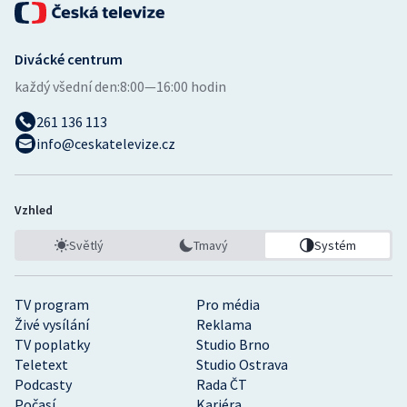
Divácké centrum
každý všední den:
8:00—16:00 hodin
261 136 113
info@ceskatelevize.cz
Vzhled
Světlý
Tmavý
Systém
TV program
Pro média
Živé vysílání
Reklama
TV poplatky
Studio Brno
Teletext
Studio Ostrava
Podcasty
Rada ČT
Počasí
Kariéra