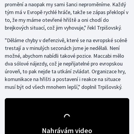
promění a naopak my sami šanci neproměníme. Každý
tým má v Evropě rychlé hráče, takže se zápas překlopí v
Gymnastika
to, že my máme otevřené hřiště a oni chodí do
brejkových situací, což jim vyhovuje," řekl Trpišovský.
Házená
"Děláme chyby v defenzivě, které se na evropské scéně
Jezdectví
trestají a v minulých sezonách jsme je nedělali. Není
možné, abychom nabídli takové pozice. Maccabi mělo
Judo
dva sólové nájezdy, což je nepřijatelné pro evropskou
úroveň, to pak nejde ta utkání zvládat. Organizace hry,
Krasobruslení
komunikace na hřišti a postavení i reakce na situace
Lezení
musí být od všech mnohem lepší," doplnil Trpišovský.
Lyže a snowboard
Moderní pětiboj
Motorsport
Nahrávám video