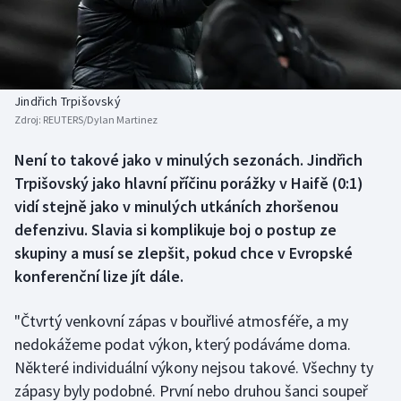
Baseball a softbal
Soutěže
Basketbal
Historické návraty
Biatlon
Aplikace ČT sport
Jindřich Trpišovský
Zdroj:
REUTERS/Dylan Martinez
Boby a skeleton
AZ kvíz
Není to takové jako v minulých sezonách. Jindřich
Trpišovský jako hlavní příčinu porážky v Haifě (0:1)
Box
vidí stejně jako v minulých utkáních zhoršenou
Curling
defenzivu. Slavia si komplikuje boj o postup ze
skupiny a musí se zlepšit, pokud chce v Evropské
Dostihy
konferenční lize jít dále.
Florbal
"Čtvrtý venkovní zápas v bouřlivé atmosféře, a my
nedokážeme podat výkon, který podáváme doma.
Futsal
Některé individuální výkony nejsou takové. Všechny ty
zápasy byly podobné. První nebo druhou šanci soupeř
Golf