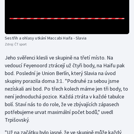
Olympijské hry
Parasport
Plavání
Sestřih a ohlasy utkání Maccabi Haifa - Slavia
Zdroj:
ČT sport
Plážový volejbal
Jeho svěřenci klesli ve skupině na třetí místo. Na
vedoucí Feyenoord ztrácejí už čtyři body, na Haifu pak
Ragby
bod. Poslední je Union Berlín, který Slavia na úvod
skupiny porazila doma 3:1. "Podruhé za sebou jsme
Rychlobruslení
nezískali ani bod. Po třech kolech máme jen tři body, to
Rychlostní kanoistika
není jednoduchá pozice. Každá ztráta v každé tabulce
bolí. Staví nás to do role, že ve zbývajících zápasech
Short track
potřebujeme urvat maximální počet bodů," uvedl
Trpišovský.
Sportovní střelba
"Už na začátku bylo jasné, že ve skupině může každý