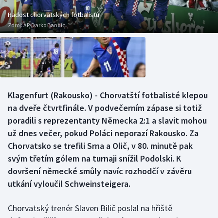
Baseball a softbal
Soutěže
Radost chorvatských fotbalistů
Zdroj:
AP/Darko Bandic
Basketbal
Historické návraty
Biatlon
Aplikace ČT sport
Boby a skeleton
AZ kvíz
Klagenfurt (Rakousko) - Chorvatští fotbalisté klepou
Box
na dveře čtvrtfinále. V podvečerním zápase si totiž
poradili s reprezentanty Německa 2:1 a slavit mohou
Curling
už dnes večer, pokud Poláci neporazí Rakousko. Za
Chorvatsko se trefili Srna a Olič, v 80. minutě pak
Dostihy
svým třetím gólem na turnaji snížil Podolski. K
Florbal
dovršení německé smůly navíc rozhodčí v závěru
utkání vyloučil Schweinsteigera.
Futsal
Chorvatský trenér Slaven Bilič poslal na hřiště
Golf