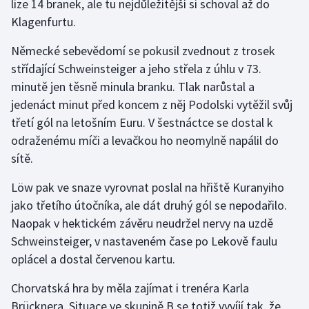
lize 14 branek, ale tu nejdůležitější si schoval až do
Stolní tenis
Klagenfurtu.
Triatlon
Německé sebevědomí se pokusil zvednout z trosek
střídající Schweinsteiger a jeho střela z úhlu v 73.
Veslování
minutě jen těsně minula branku. Tlak narůstal a
jedenáct minut před koncem z něj Podolski vytěžil svůj
Vodní slalom
třetí gól na letošním Euru. V šestnáctce se dostal k
odraženému míči a levačkou ho neomylně napálil do
Volejbal
sítě.
Ostatní
Löw pak ve snaze vyrovnat poslal na hřiště Kuranyiho
jako třetího útočníka, ale dát druhý gól se nepodařilo.
Naopak v hektickém závěru neudržel nervy na uzdě
Schweinsteiger, v nastaveném čase po Lekově faulu
oplácel a dostal červenou kartu.
Chorvatská hra by měla zajímat i trenéra Karla
Brücknera. Situace ve skupině B se totiž vyvíjí tak, že