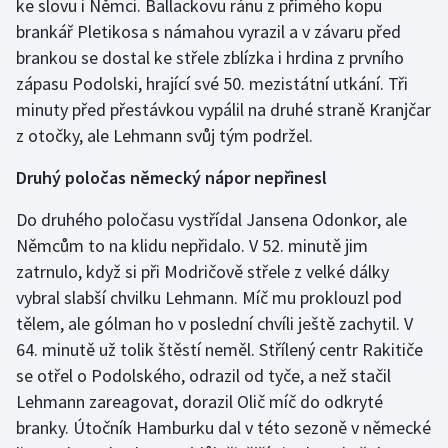
ke slovu i Němci. Ballackovu ránu z přímého kopu
Olympijské hry
brankář Pletikosa s námahou vyrazil a v závaru před
brankou se dostal ke střele zblízka i hrdina z prvního
Parasport
zápasu Podolski, hrající své 50. mezistátní utkání. Tři
minuty před přestávkou vypálil na druhé straně Kranjčar
Plavání
z otočky, ale Lehmann svůj tým podržel.
Plážový volejbal
Druhý poločas německý nápor nepřinesl
Do druhého poločasu vystřídal Jansena Odonkor, ale
Ragby
Němcům to na klidu nepřidalo. V 52. minutě jim
Rychlobruslení
zatrnulo, když si při Modričově střele z velké dálky
vybral slabší chvilku Lehmann. Míč mu proklouzl pod
Rychlostní kanoistika
tělem, ale gólman ho v poslední chvíli ještě zachytil. V
64. minutě už tolik štěstí neměl. Střílený centr Rakitiče
Short track
se otřel o Podolského, odrazil od tyče, a než stačil
Lehmann zareagovat, dorazil Olič míč do odkryté
Sportovní střelba
branky. Útočník Hamburku dal v této sezoně v německé