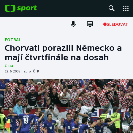
POPULÁRNÍ
SLEDOVAT
Fotbal
FOTBAL
Chorvati porazili Německo a
Hokej
mají čtvrtfinále na dosah
Tenis
ČT24
12. 6. 2008
|
Zdroj:
ČTK
Atletika
Cyklistika
DALŠÍ SPORTY
Americký fotbal
NEPŘEHLÉDNĚTE