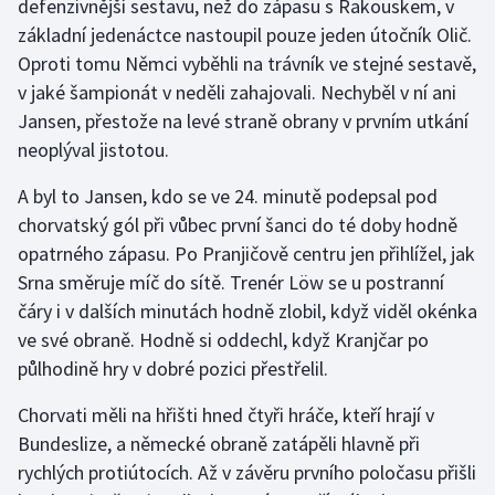
defenzivnější sestavu, než do zápasu s Rakouskem, v
základní jedenáctce nastoupil pouze jeden útočník Olič.
Gymnastika
Oproti tomu Němci vyběhli na trávník ve stejné sestavě,
v jaké šampionát v neděli zahajovali. Nechyběl v ní ani
Házená
Jansen, přestože na levé straně obrany v prvním utkání
neoplýval jistotou.
Jezdectví
A byl to Jansen, kdo se ve 24. minutě podepsal pod
Judo
chorvatský gól při vůbec první šanci do té doby hodně
opatrného zápasu. Po Pranjičově centru jen přihlížel, jak
Krasobruslení
Srna směruje míč do sítě. Trenér Löw se u postranní
čáry i v dalších minutách hodně zlobil, když viděl okénka
Lezení
ve své obraně. Hodně si oddechl, když Kranjčar po
půlhodině hry v dobré pozici přestřelil.
Lyže a snowboard
Chorvati měli na hřišti hned čtyři hráče, kteří hrají v
Moderní pětiboj
Bundeslize, a německé obraně zatápěli hlavně při
rychlých protiútocích. Až v závěru prvního poločasu přišli
Motorsport