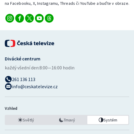
na Facebooku, X, Instagramu, Threads či YouTube a buďte v obraze.
Divácké centrum
každý všední den:
8:00—16:00 hodin
261 136 113
info@ceskatelevize.cz
Vzhled
Světlý
Tmavý
Systém