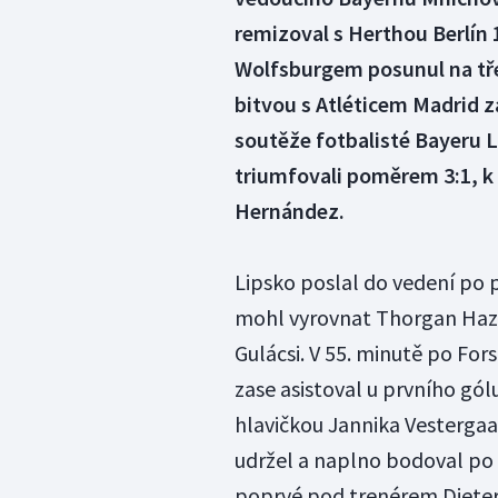
remizoval s Herthou Berlín 
Wolfsburgem posunul na tře
bitvou s Atléticem Madrid z
soutěže fotbalisté Bayeru
triumfovali poměrem 3:1, k
Hernández.
Lipsko poslal do vedení po 
mohl vyrovnat Thorgan Haza
Gulácsi. V 55. minutě po For
zase asistoval u prvního gól
hlavičkou Jannika Vestergaa
udržel a naplno bodoval po
poprvé pod trenérem Diete