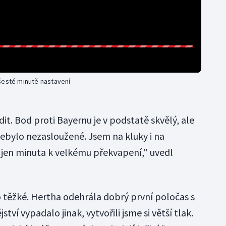
šesté minutě nastavení
it. Bod proti Bayernu je v podstatě skvělý, ale
 nebylo nezasloužené. Jsem na kluky i na
 jen minuta k velkému překvapení," uvedl
o těžké. Hertha odehrála dobrý první poločas s
ví vypadalo jinak, vytvořili jsme si větší tlak.