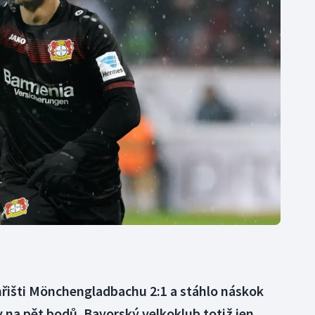
Moderní pětiboj
Triatlon
Motorsport
Veslování
Olympijské hry
Vodní slalom
Parasport
Volejbal
Plavání
Ostatní
Plážový volejbal
a hřišti Mönchengladbachu 2:1 a stáhlo náskok
na pět bodů. Bavorský velkoklub totiž jen