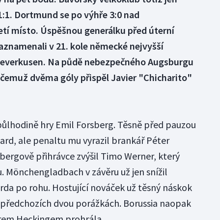
1:1. Dortmund se po výhře 3:0 nad
tí místo. Úspěšnou generálku před úterní
aznamenali v 21. kole německé nejvyšší
 Leverkusen. Na půdě nebezpečného Augsburgu
 čemuž dvěma góly přispěl Javier "Chicharito"
půlhodině hry Emil Forsberg. Těsně před pauzou
rd, ale penaltu mu vyrazil brankář Péter
sbergově přihrávce zvýšil Timo Werner, který
u. Mönchengladbach v závěru už jen snížil
rda po rohu. Hostující nováček už těsný náskok
 předchozích dvou porážkách. Borussia naopak
rem Heckingem prohrála.