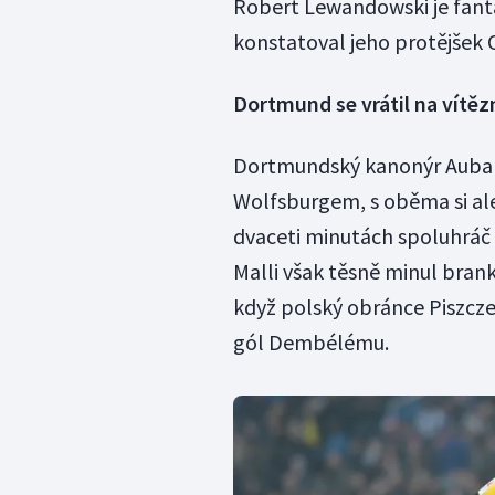
Robert Lewandowski je fantas
konstatoval jeho protějšek C
Dortmund se vrátil na vítěz
Dortmundský kanonýr Aubam
Wolfsburgem, s oběma si ale
dvaceti minutách spoluhráč B
Malli však těsně minul bran
když polský obránce Piszcze
gól Dembélému.