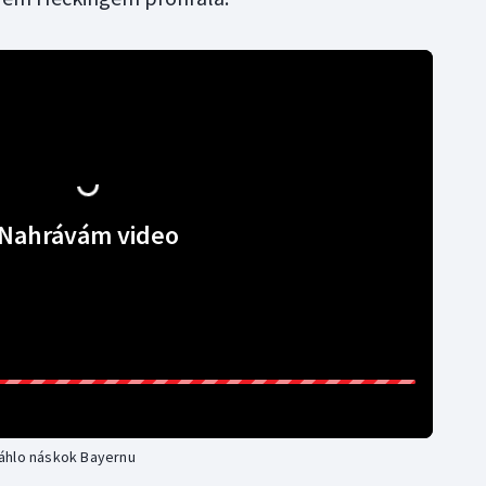
Nahrávám video
áhlo náskok Bayernu