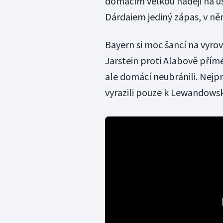
domácím velkou naději na ú
Dárdaiem jediný zápas, v ně
Bayern si moc šancí na vyrov
Jarstein proti Alabově přím
ale domácí neubránili. Nejpr
vyrazili pouze k Lewandowsk