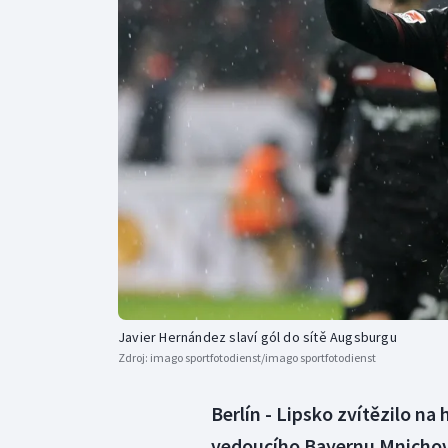
Curling
Dostihy
Florbal
Futsal
Golf
Gymnastika
Javier Hernández slaví gól do sítě Augsburgu
Zdroj:
imago sportfotodienst/imago sportfotodienst
Berlín - Lipsko zvítězilo n
vedoucího Bayernu Mnichov 