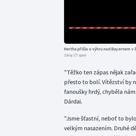
Hertha přišla o výhru nad Bayernem v 
Zdroj:
ČT sport
"Těžko ten zápas nějak zařad
přesto to bolí. Vítězství by
fanoušky hrdý, chyběla nám
Dárdai.
"Jsme šťastní, neboť to byl
velkým nasazením. Druhé dějst