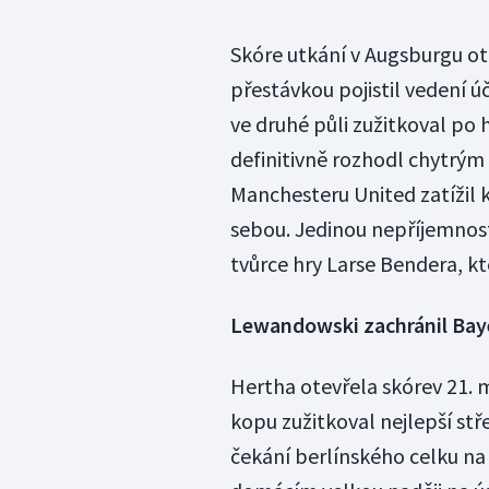
Skóre utkání v Augsburgu ote
přestávkou pojistil vedení 
ve druhé půli zužitkoval po 
definitivně rozhodl chytrý
Manchesteru United zatížil
sebou. Jedinou nepříjemností
tvůrce hry Larse Bendera, k
Lewandowski zachránil Bay
Hertha otevřela skórev 21. 
kopu zužitkoval nejlepší stř
čekání berlínského celku na 