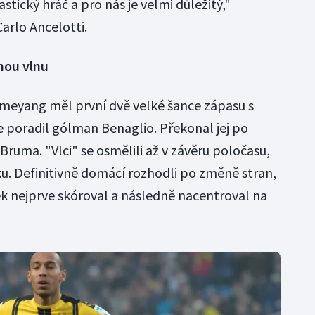
tický hráč a pro nás je velmi důležitý,"
arlo Ancelotti.
nou vlnu
eyang měl první dvě velké šance zápasu s
 poradil gólman Benaglio. Překonal jej po
ruma. "Vlci" se osmělili až v závěru poločasu,
ku. Definitivně domácí rozhodli po změně stran,
k nejprve skóroval a následně nacentroval na