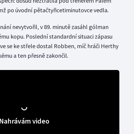
spěch: dosud neztratila pod trenérem Pálem
mž po úvodní pětačtyřicetiminutovce vedla.
nání nevytvořil, v 89. minutě zasáhl gólman
ému kopu. Poslední standardní situaci zápasu
ve se ke střele dostal Robben, míč hráči Herthy
ému a ten přesně zakončil.
Nahrávám video