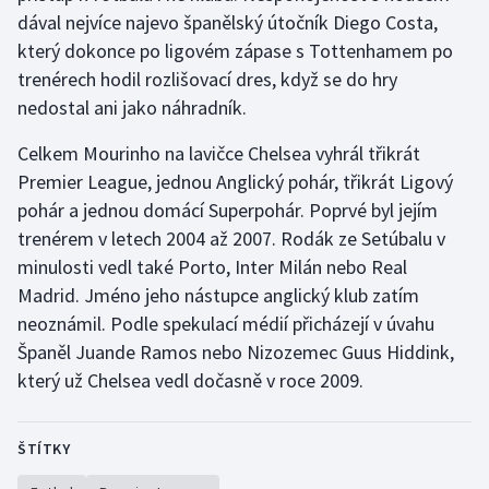
Stolní tenis
dával nejvíce najevo španělský útočník Diego Costa,
který dokonce po ligovém zápase s Tottenhamem po
Triatlon
trenérech hodil rozlišovací dres, když se do hry
nedostal ani jako náhradník.
Veslování
Celkem Mourinho na lavičce Chelsea vyhrál třikrát
Vodní slalom
Premier League, jednou Anglický pohár, třikrát Ligový
pohár a jednou domácí Superpohár. Poprvé byl jejím
Volejbal
trenérem v letech 2004 až 2007. Rodák ze Setúbalu v
minulosti vedl také Porto, Inter Milán nebo Real
Ostatní
Madrid. Jméno jeho nástupce anglický klub zatím
neoznámil. Podle spekulací médií přicházejí v úvahu
Španěl Juande Ramos nebo Nizozemec Guus Hiddink,
který už Chelsea vedl dočasně v roce 2009.
ŠTÍTKY