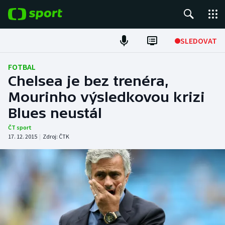
POPULÁRNÍ
SLEDOVAT
Fotbal
FOTBAL
Chelsea je bez trenéra,
Hokej
Mourinho výsledkovou krizi
Blues neustál
Tenis
ČT sport
Atletika
17. 12. 2015
|
Zdroj:
ČTK
Cyklistika
DALŠÍ SPORTY
Americký fotbal
NEPŘEHLÉDNĚTE