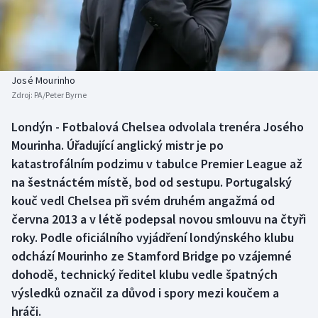
Baseball a softbal
Soutěže
Basketbal
Historické návraty
Biatlon
Aplikace ČT sport
José Mourinho
Zdroj:
PA/Peter Byrne
Boby a skeleton
AZ kvíz
Londýn - Fotbalová Chelsea odvolala trenéra Josého
Mourinha. Úřadující anglický mistr je po
Box
katastrofálním podzimu v tabulce Premier League až
Curling
na šestnáctém místě, bod od sestupu. Portugalský
kouč vedl Chelsea při svém druhém angažmá od
Dostihy
června 2013 a v létě podepsal novou smlouvu na čtyři
roky. Podle oficiálního vyjádření londýnského klubu
Florbal
odchází Mourinho ze Stamford Bridge po vzájemné
dohodě, technický ředitel klubu vedle špatných
Futsal
výsledků označil za důvod i spory mezi koučem a
hráči.
Golf