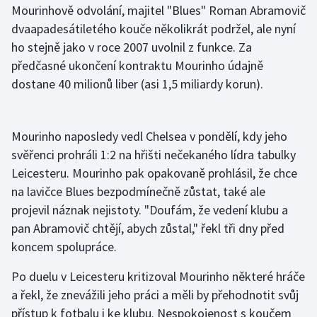
Mourinhově odvolání, majitel "Blues" Roman Abramovič
Olympijské hry
dvaapadesátiletého kouče několikrát podržel, ale nyní
ho stejně jako v roce 2007 uvolnil z funkce. Za
Parasport
předčasné ukončení kontraktu Mourinho údajně
dostane 40 milionů liber (asi 1,5 miliardy korun).
Plavání
Plážový volejbal
Mourinho naposledy vedl Chelsea v pondělí, kdy jeho
svěřenci prohráli 1:2 na hřišti nečekaného lídra tabulky
Ragby
Leicesteru. Mourinho pak opakovaně prohlásil, že chce
na lavičce Blues bezpodmínečně zůstat, také ale
Rychlobruslení
projevil náznak nejistoty. "Doufám, že vedení klubu a
Rychlostní kanoistika
pan Abramovič chtějí, abych zůstal," řekl tři dny před
koncem spolupráce.
Short track
Po duelu v Leicesteru kritizoval Mourinho některé hráče
Sportovní střelba
a řekl, že znevážili jeho práci a měli by přehodnotit svůj
přístup k fotbalu i ke klubu. Nespokojenost s koučem