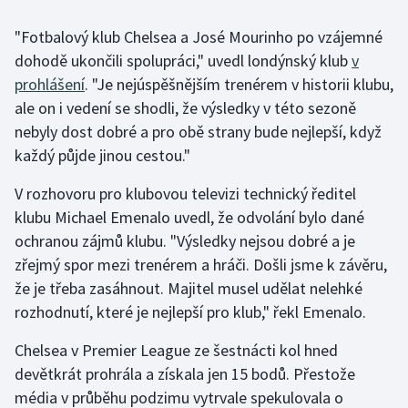
"Fotbalový klub Chelsea a José Mourinho po vzájemné
Gymnastika
dohodě ukončili spolupráci," uvedl londýnský klub
v
prohlášení
. "Je nejúspěšnějším trenérem v historii klubu,
Házená
ale on i vedení se shodli, že výsledky v této sezoně
Jezdectví
nebyly dost dobré a pro obě strany bude nejlepší, když
každý půjde jinou cestou."
Judo
V rozhovoru pro klubovou televizi technický ředitel
klubu Michael Emenalo uvedl, že odvolání bylo dané
Krasobruslení
ochranou zájmů klubu. "Výsledky nejsou dobré a je
Lezení
zřejmý spor mezi trenérem a hráči. Došli jsme k závěru,
že je třeba zasáhnout. Majitel musel udělat nelehké
Lyže a snowboard
rozhodnutí, které je nejlepší pro klub," řekl Emenalo.
Moderní pětiboj
Chelsea v Premier League ze šestnácti kol hned
devětkrát prohrála a získala jen 15 bodů. Přestože
Motorsport
média v průběhu podzimu vytrvale spekulovala o