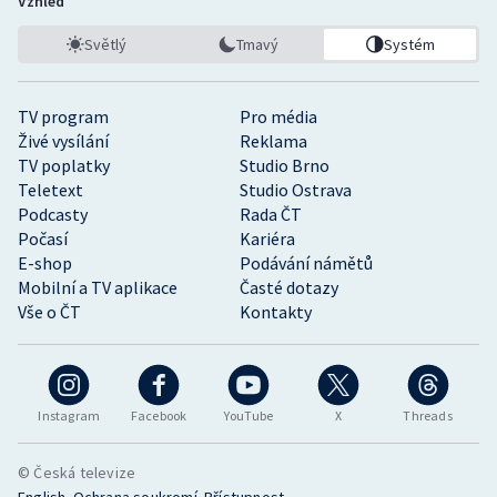
Vzhled
Světlý
Tmavý
Systém
TV program
Pro média
Živé vysílání
Reklama
TV poplatky
Studio Brno
Teletext
Studio Ostrava
Podcasty
Rada ČT
Počasí
Kariéra
E-shop
Podávání námětů
Mobilní a TV aplikace
Časté dotazy
Vše o ČT
Kontakty
Instagram
Facebook
YouTube
X
Threads
© Česká televize