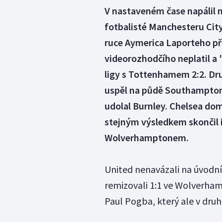
V nastaveném čase napálil m
fotbalisté Manchesteru City 
ruce Aymerica Laporteho při
videorozhodčího neplatil a "
ligy s Tottenhamem 2:2. Dru
uspěl na půdě Southamptonu
udolal Burnley. Chelsea dom
stejným výsledkem skončil 
Wolverhamptonem.
United nenavázali na úvodní
remizovali 1:1 ve Wolverham
Paul Pogba, který ale v dr