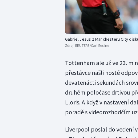
Gabriel Jesus z Manchesteru City disk
Zdroj:
REUTERS/Carl Recine
Tottenham ale už ve 23. min
přestávce našli hosté odpov
devatenácti sekundách srovn
druhém poločase drtivou př
Lloris. A když v nastavení da
poradě s videorozhodčím uzn
Liverpool poslal do vedení 