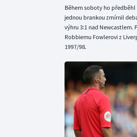
Během soboty ho předběhl 
jednou brankou zmírnil debak
výhru 3:1 nad Newcastlem. P
Robbiemu Fowlerovi z Liverp
1997/98.