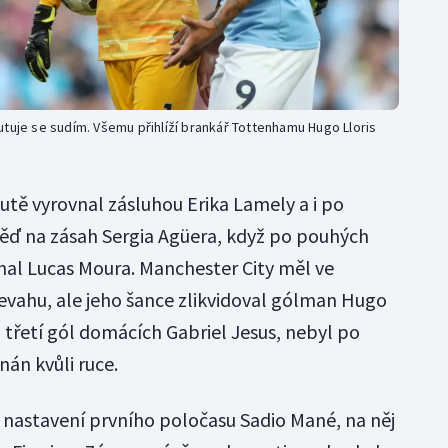
utuje se sudím. Všemu přihlíží brankář Tottenhamu Hugo Lloris
utě vyrovnal zásluhou Erika Lamely a i po
ěď na zásah Sergia Agüera, když po pouhých
al Lucas Moura. Manchester City měl ve
evahu, ale jeho šance zlikvidoval gólman Hugo
l třetí gól domácích Gabriel Jesus, nebyl po
án kvůli ruce.
v nastavení prvního poločasu Sadio Mané, na něj