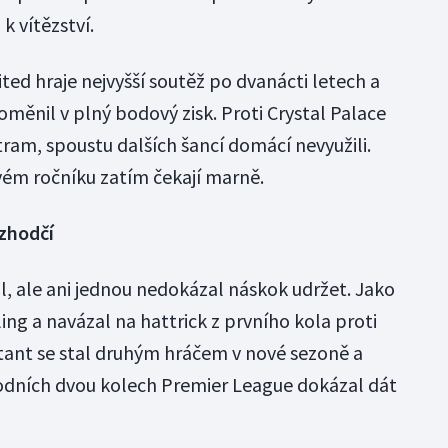
k vítězství.
ted hraje nejvyšší soutěž po dvanácti letech a
měnil v plný bodový zisk. Proti Crystal Palace
ram, spoustu dalších šancí domácí nevyužili.
ovém ročníku zatím čekají marně.
ozhodčí
l, ale ani jednou nedokázal náskok udržet. Jako
ng a navázal na hattrick z prvního kola proti
tant se stal druhým hráčem v nové sezoně a
úvodních dvou kolech Premier League dokázal dát