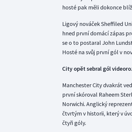
hosté pak měli dokonce blíž 
Ligový nováček Sheffiled Uni
hned první domácí zápas pro
se o to postaral John Lundst
Hosté na svůj první gól v n
City opět sebral gól videor
Manchester City dvakrát ved
první skóroval Raheem Sterli
Norwichi. Anglický reprezen
čtvrtým v historii, který v 
čtyři góly.