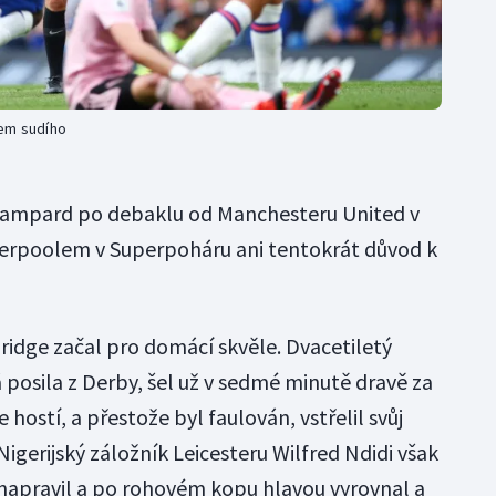
kem sudího
Lampard po debaklu od Manchesteru United v
iverpoolem v Superpoháru ani tentokrát důvod k
idge začal pro domácí skvěle. Dvacetiletý
posila z Derby, šel už v sedmé minutě dravě za
hostí, a přestože byl faulován, vstřelil svůj
Nigerijský záložník Leicesteru Wilfred Ndidi však
napravil a po rohovém kopu hlavou vyrovnal a