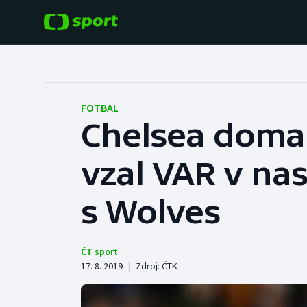
POPULÁRNÍ
DALŠÍ SPORTY
Fotbal
Americký fotbal
FOTBAL
Chelsea doma 
Hokej
Baseball a softbal
vzal VAR v nas
Tenis
Basketbal
Atletika
s Wolves
Biatlon
Cyklistika
Boby a skeleton
ČT sport
17. 8. 2019
|
Zdroj:
ČTK
Box