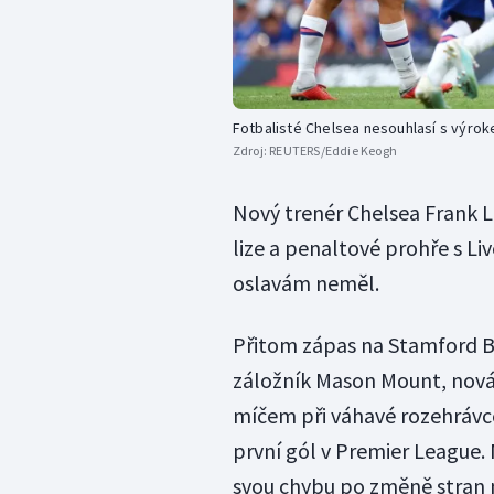
Fotbalisté Chelsea nesouhlasí s výro
Zdroj:
REUTERS/Eddie Keogh
Nový trenér Chelsea Frank 
lize a penaltové prohře s L
oslavám neměl.
Přitom zápas na Stamford Br
záložník Mason Mount, nová 
míčem při váhavé rozehrávce 
první gól v Premier League. 
svou chybu po změně stran 