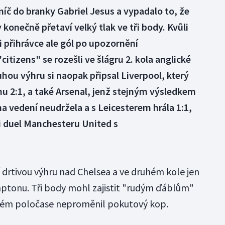
íč do branky Gabriel Jesus a vypadalo to, že
konečně přetaví velký tlak ve tři body. Kvůli
 přihrávce ale gól po upozornění
citizens" se rozešli ve šlágru 2. kola anglické
hou výhru si naopak připsal Liverpool, který
 2:1, a také Arsenal, jenž stejným výsledkem
a vedení neudržela a s Leicesterem hrála 1:1,
i duel Manchesteru United s
 drtivou výhru nad Chelsea a ve druhém kole jen
ptonu. Tři body mohl zajistit "rudým ďáblům"
uhém poločase neproměnil pokutový kop.