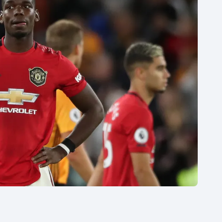
Moderní pětiboj
Triatlon
Motorsport
Veslování
Olympijské hry
Vodní slalom
Parasport
Volejbal
Plavání
Ostatní
Plážový volejbal