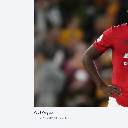
Curling
Dostihy
Florbal
Futsal
Golf
Gymnastika
Paul Pogba
Zdroj:
ČTK/PA/Nick Potts