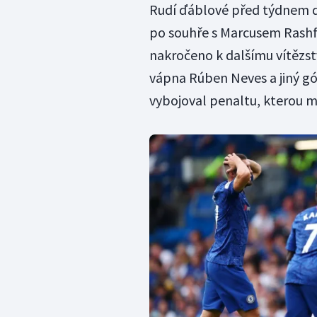
Rudí ďáblové před týdnem dek
po souhře s Marcusem Rashf
nakročeno k dalšímu vítězst
vápna Rúben Neves a jiný gó
vybojoval penaltu, kterou mu 