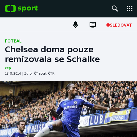
POPULÁRNÍ
SLEDOVAT
Fotbal
FOTBAL
Chelsea doma pouze
Hokej
remizovala se Schalke
Tenis
cep
17. 9. 2014
|
Zdroj:
ČT sport
,
ČTK
Atletika
Cyklistika
DALŠÍ SPORTY
Americký fotbal
NEPŘEHLÉDNĚTE