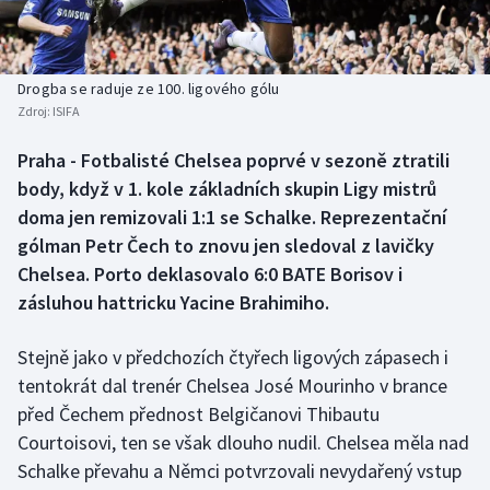
Baseball a softbal
Soutěže
Basketbal
Historické návraty
Drogba se raduje ze 100. ligového gólu
Zdroj:
ISIFA
Biatlon
Aplikace ČT sport
Praha - Fotbalisté Chelsea poprvé v sezoně ztratili
Boby a skeleton
AZ kvíz
body, když v 1. kole základních skupin Ligy mistrů
doma jen remizovali 1:1 se Schalke. Reprezentační
Box
gólman Petr Čech to znovu jen sledoval z lavičky
Chelsea. Porto deklasovalo 6:0 BATE Borisov i
Curling
zásluhou hattricku Yacine Brahimiho.
Dostihy
Stejně jako v předchozích čtyřech ligových zápasech i
Florbal
tentokrát dal trenér Chelsea José Mourinho v brance
před Čechem přednost Belgičanovi Thibautu
Futsal
Courtoisovi, ten se však dlouho nudil. Chelsea měla nad
Schalke převahu a Němci potvrzovali nevydařený vstup
Golf