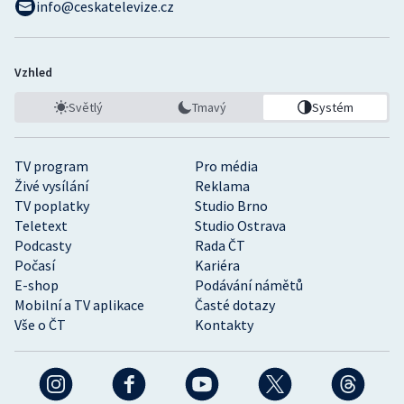
info@ceskatelevize.cz
Vzhled
Světlý
Tmavý
Systém
TV program
Pro média
Živé vysílání
Reklama
TV poplatky
Studio Brno
Teletext
Studio Ostrava
Podcasty
Rada ČT
Počasí
Kariéra
E-shop
Podávání námětů
Mobilní a TV aplikace
Časté dotazy
Vše o ČT
Kontakty