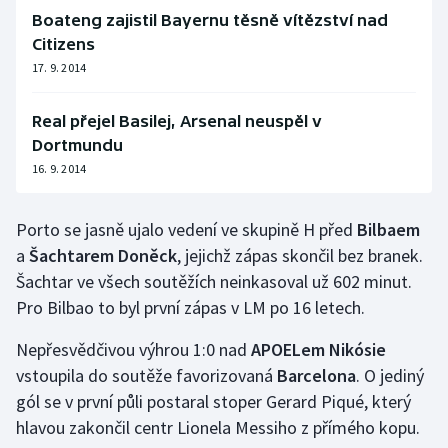
Boateng zajistil Bayernu těsně vítězství nad
Citizens
17. 9. 2014
Real přejel Basilej, Arsenal neuspěl v
Dortmundu
16. 9. 2014
Porto se jasně ujalo vedení ve skupině H před
Bilbaem
a
Šachtarem Doněck
, jejichž zápas skončil bez branek.
Šachtar ve všech soutěžích neinkasoval už 602 minut.
Pro Bilbao to byl první zápas v LM po 16 letech.
Nepřesvědčivou výhrou 1:0 nad
APOELem Nikósie
vstoupila do soutěže favorizovaná
Barcelona
. O jediný
gól se v první půli postaral stoper Gerard Piqué, který
hlavou zakončil centr Lionela Messiho z přímého kopu.