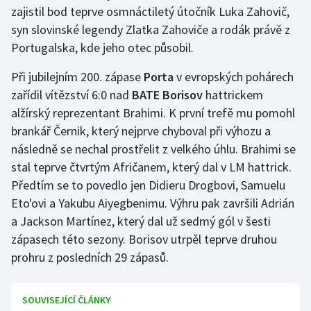
Stolní tenis
zajistil bod teprve osmnáctiletý útočník Luka Zahovič,
syn slovinské legendy Zlatka Zahoviče a rodák právě z
Triatlon
Portugalska, kde jeho otec působil.
Při jubilejním 200. zápase
Porta
v evropských pohárech
Veslování
zařídil vítězství 6:0 nad
BATE Borisov
hattrickem
Vodní slalom
alžírský reprezentant Brahimi. K první trefě mu pomohl
brankář Černik, který nejprve chyboval při výhozu a
Volejbal
následně se nechal prostřelit z velkého úhlu. Brahimi se
stal teprve čtvrtým Afričanem, který dal v LM hattrick.
Ostatní
Předtím se to povedlo jen Didieru Drogbovi, Samuelu
Eto'ovi a Yakubu Aiyegbenimu. Výhru pak završili Adrián
a Jackson Martínez, který dal už sedmý gól v šesti
zápasech této sezony. Borisov utrpěl teprve druhou
prohru z posledních 29 zápasů.
SOUVISEJÍCÍ ČLÁNKY