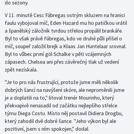
do sezony.
Gymnastika
V 11. minutě Cesc Fábregas ostrým skluzem na hranici
faulu vybojoval míč, Eden Hazard mu ho patičkou vrátil
Házená
a španělský záložník tvrdou střelou propálil brankáře.
Byl to však právě Fábregas, kdo ve druhé půli přišel o
Jezdectví
míč, soupeř založil brejk a Klaas Jan Huntelaar srovnal.
Byl to vůbec první gól Schalke v pěti vzájemných
Judo
zápasech. Chelsea ani přes závěrečný tlak už vedení
zpět nezískala.
Krasobruslení
"Je to pro nás frustrující, protože jsme měli několik
Lezení
dobrých šancí na navýšení skóre, ale neproměnili jsme
je a doplatili na to," litoval trenér Mourinho, který
Lyže a snowboard
překvapivě nenasadil od začátku nejlepšího střelce
týmu Diega Costu. Místo něj postavil Didiera Drogbu,
Moderní pětiboj
který zahodil dvě dobré šance. "Jeho výkon byl ale
pozitivní, jsem s ním spokojen," dodal.
Motorsport