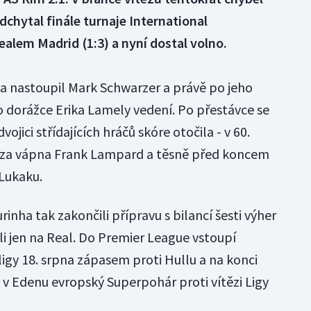
dchytal finále turnaje International
alem Madrid (1:3) a nyní dostal volno.
a nastoupil Mark Schwarzer a právě po jeho
po dorážce Erika Lamely vedení. Po přestávce se
vojici střídajících hráčů skóre otočila - v 60.
oza vápna Frank Lampard a těsně před koncem
Lukaku.
inha tak zakončili přípravu s bilancí šesti výher
ili jen na Real. Do Premier League vstoupí
igy 18. srpna zápasem proti Hullu a na konci
 v Edenu evropský Superpohár proti vítězi Ligy