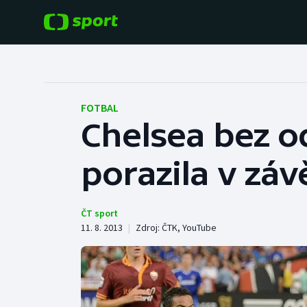
POPULÁRNÍ
DALŠÍ SPORTY
Fotbal
Americký fotbal
FOTBAL
Chelsea bez o
Hokej
Baseball a softbal
porazila v zá
Tenis
Basketbal
Atletika
Biatlon
ČT sport
11. 8. 2013
|
Zdroj:
ČTK
,
YouTube
Cyklistika
Boby a skeleton
Box