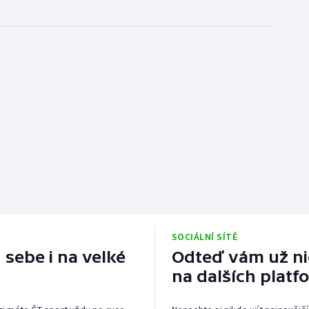
SOCIÁLNÍ SÍTĚ
 sebe i na velké
Odteď vám už nic
na dalších platf