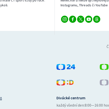
izi máte ČT sport vždy po ruce.
Nenechte si nikde ujít nejnovější
ykoli.
Instagramu, Threads či YouTube 
Č
Divácké centrum
ů
každý všední den:
8:00—16:00 ho