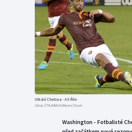
Curling
Dostihy
Florbal
Futsal
Golf
Gymnastika
Utkání Chelsea - AS Řím
Zdroj:
ČTK/ABACA/Myers Chuck
Washington - Fotbalisté Ch
před začátkem nové sezony 