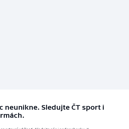
 neunikne. Sledujte ČT sport i
ormách.