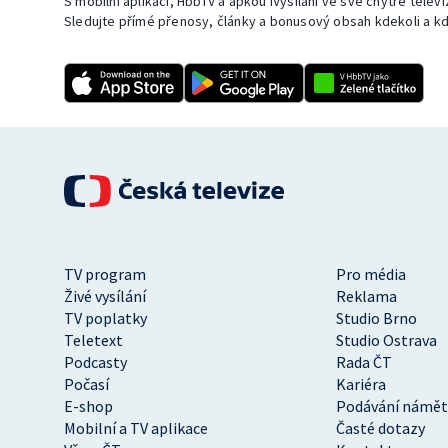
S mobilní aplikací, HbbTV a apkou iVysílání ve své chytré telev
Sledujte přímé přenosy, články a bonusový obsah kdekoli a kd
TV program
Pro média
Živé vysílání
Reklama
TV poplatky
Studio Brno
Teletext
Studio Ostrava
Podcasty
Rada ČT
Počasí
Kariéra
E-shop
Podávání námět
Mobilní a TV aplikace
Časté dotazy