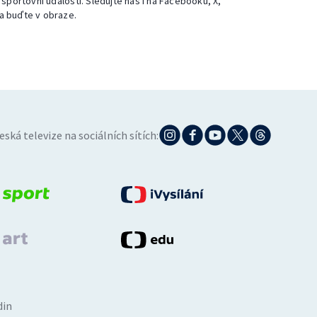
 sportovní události. Sledujte nás i na Facebooku, X,
a buďte v obraze.
eská televize na sociálních sítích:
din