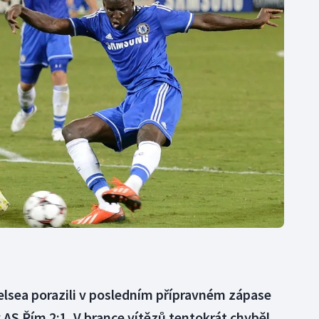
Moderní pětiboj
Triatlon
Motorsport
Veslování
Olympijské hry
Vodní slalom
Parasport
Volejbal
Plavání
Ostatní
Plážový volejbal
elsea porazili v posledním přípravném zápase
AS Řím 2:1. V brance vítězů tentokrát chyběl