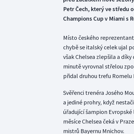
Petr Čech, který ve středu o
Champions Cup v Miami s Re
Místo českého reprezentant
chybě se italský celek ujal 
však Chelsea zlepšila a díky d
minutě vyrovnal střelou zp
přidal druhou trefu Romelu 
Svěřenci trenéra Josého Mour
a jediné prohry, když nestač
úřadující šampion Evropské l
měsíce Chelsea čeká v Praze
mistrů Bayernu Mnichov.