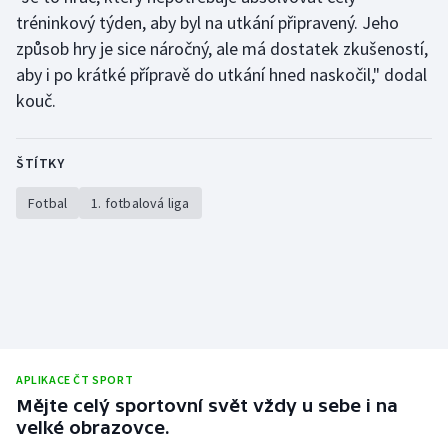
Stolní tenis
tréninkový týden, aby byl na utkání připravený. Jeho
způsob hry je sice náročný, ale má dostatek zkušeností,
Triatlon
aby i po krátké přípravě do utkání hned naskočil," dodal
kouč.
Veslování
Vodní slalom
ŠTÍTKY
Fotbal
1. fotbalová liga
Volejbal
Ostatní
APLIKACE ČT SPORT
Mějte celý sportovní svět vždy u sebe i na
velké obrazovce.