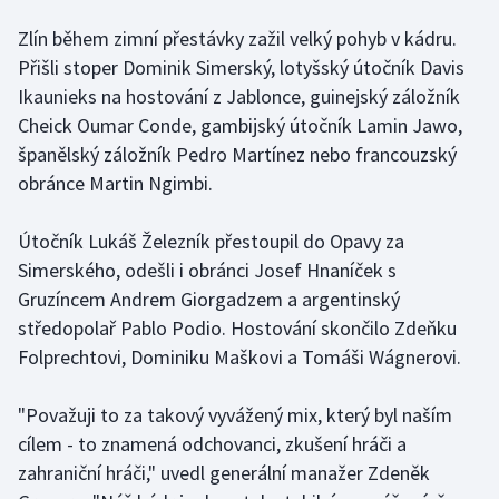
Zlín během zimní přestávky zažil velký pohyb v kádru.
Gymnastika
Přišli stoper Dominik Simerský, lotyšský útočník Davis
Ikaunieks na hostování z Jablonce, guinejský záložník
Házená
Cheick Oumar Conde, gambijský útočník Lamin Jawo,
španělský záložník Pedro Martínez nebo francouzský
Jezdectví
obránce Martin Ngimbi.
Judo
Útočník Lukáš Železník přestoupil do Opavy za
Krasobruslení
Simerského, odešli i obránci Josef Hnaníček s
Gruzíncem Andrem Giorgadzem a argentinský
Lezení
středopolař Pablo Podio. Hostování skončilo Zdeňku
Folprechtovi, Dominiku Maškovi a Tomáši Wágnerovi.
Lyže a snowboard
"Považuji to za takový vyvážený mix, který byl naším
Moderní pětiboj
cílem - to znamená odchovanci, zkušení hráči a
zahraniční hráči," uvedl generální manažer Zdeněk
Motorsport