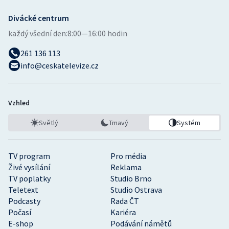
Divácké centrum
každý všední den:
8:00—16:00 hodin
261 136 113
info@ceskatelevize.cz
Vzhled
Světlý
Tmavý
Systém
TV program
Pro média
Živé vysílání
Reklama
TV poplatky
Studio Brno
Teletext
Studio Ostrava
Podcasty
Rada ČT
Počasí
Kariéra
E-shop
Podávání námětů