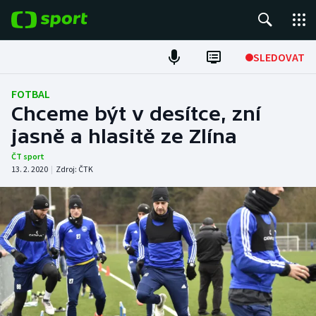
POPULÁRNÍ
SLEDOVAT
Fotbal
FOTBAL
Chceme být v desítce, zní
Hokej
jasně a hlasitě ze Zlína
Tenis
ČT sport
13. 2. 2020
|
Zdroj:
ČTK
Atletika
Cyklistika
DALŠÍ SPORTY
Americký fotbal
NEPŘEHLÉDNĚTE