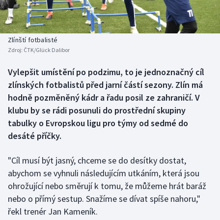
Baseball a softbal
Soutěže
Basketbal
Historické návraty
Zlínští fotbalisté
Zdroj:
ČTK/Glück Dalibor
Biatlon
Aplikace ČT sport
Vylepšit umístění po podzimu, to je jednoznačný cíl
Boby a skeleton
AZ kvíz
zlínských fotbalistů před jarní částí sezony. Zlín má
hodně pozměněný kádr a řadu posil ze zahraničí. V
Box
klubu by se rádi posunuli do prostřední skupiny
tabulky o Evropskou ligu pro týmy od sedmé do
Curling
desáté příčky.
Dostihy
"Cíl musí být jasný, chceme se do desítky dostat,
Florbal
abychom se vyhnuli následujícím utkáním, která jsou
ohrožující nebo směrují k tomu, že můžeme hrát baráž
Futsal
nebo o přímý sestup. Snažíme se dívat spíše nahoru,"
řekl trenér Jan Kameník.
Golf