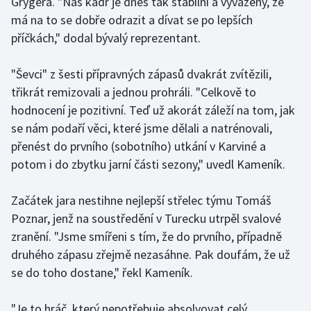
Grygera. "Náš kádr je dnes tak stabilní a vyvážený, že
má na to se dobře odrazit a dívat se po lepších
Olympijské hry
příčkách," dodal bývalý reprezentant.
Parasport
"Ševci" z šesti přípravných zápasů dvakrát zvítězili,
Plavání
třikrát remizovali a jednou prohráli. "Celkově to
hodnocení je pozitivní. Teď už akorát záleží na tom, jak
Plážový volejbal
se nám podaří věci, které jsme dělali a natrénovali,
přenést do prvního (sobotního) utkání v Karviné a
Ragby
potom i do zbytku jarní části sezony," uvedl Kameník.
Rychlobruslení
Začátek jara nestihne nejlepší střelec týmu Tomáš
Poznar, jenž na soustředění v Turecku utrpěl svalové
Rychlostní kanoistika
zranění. "Jsme smířeni s tím, že do prvního, případně
druhého zápasu zřejmě nezasáhne. Pak doufám, že už
Short track
se do toho dostane," řekl Kameník.
Sportovní střelba
"Je to hráč, který nepotřebuje absolvovat celý