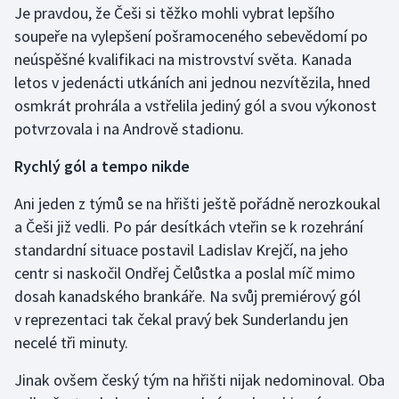
Je pravdou, že Češi si těžko mohli vybrat lepšího
Olympijské hry
soupeře na vylepšení pošramoceného sebevědomí po
neúspěšné kvalifikaci na mistrovství světa. Kanada
Parasport
letos v jedenácti utkáních ani jednou nezvítězila, hned
osmkrát prohrála a vstřelila jediný gól a svou výkonost
Plavání
potvrzovala i na Andrově stadionu.
Plážový volejbal
Rychlý gól a tempo nikde
Ragby
Ani jeden z týmů se na hřišti ještě pořádně nerozkoukal
a Češi již vedli. Po pár desítkách vteřin se k rozehrání
Rychlobruslení
standardní situace postavil Ladislav Krejčí, na jeho
centr si naskočil Ondřej Čelůstka a poslal míč mimo
Rychlostní kanoistika
dosah kanadského brankáře. Na svůj premiérový gól
v reprezentaci tak čekal pravý bek Sunderlandu jen
Short track
necelé tři minuty.
Sportovní střelba
Jinak ovšem český tým na hřišti nijak nedominoval. Oba