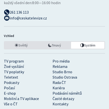
každý všední den:
8:00—16:00 hodin
261 136 113
info@ceskatelevize.cz
Vzhled
Světlý
Tmavý
Systém
TV program
Pro média
Živé vysílání
Reklama
TV poplatky
Studio Brno
Teletext
Studio Ostrava
Podcasty
Rada ČT
Počasí
Kariéra
E-shop
Podávání námětů
Mobilní a TV aplikace
Časté dotazy
Vše o ČT
Kontakty