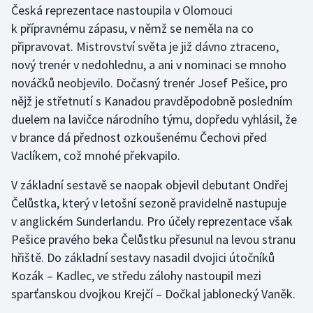
Česká reprezentace nastoupila v Olomouci
k přípravnému zápasu, v němž se neměla na co
Gymnastika
připravovat. Mistrovství světa je již dávno ztraceno,
nový trenér v nedohlednu, a ani v nominaci se mnoho
Házená
nováčků neobjevilo. Dočasný trenér Josef Pešice, pro
Jezdectví
nějž je střetnutí s Kanadou pravděpodobně posledním
duelem na lavičce národního týmu, dopředu vyhlásil, že
Judo
v brance dá přednost ozkoušenému Čechovi před
Vaclíkem, což mnohé překvapilo.
Krasobruslení
V základní sestavě se naopak objevil debutant Ondřej
Lezení
Čelůstka, který v letošní sezoně pravidelně nastupuje
v anglickém Sunderlandu. Pro účely reprezentace však
Lyže a snowboard
Pešice pravého beka Čelůstku přesunul na levou stranu
hřiště. Do základní sestavy nasadil dvojici útočníků
Moderní pětiboj
Kozák – Kadlec, ve středu zálohy nastoupil mezi
sparťanskou dvojkou Krejčí – Dočkal jablonecký Vaněk.
Motorsport