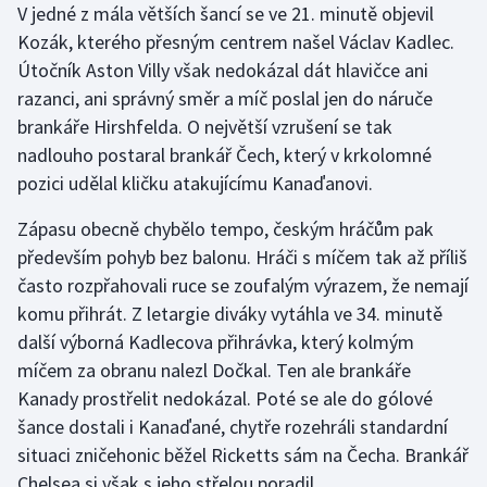
V jedné z mála větších šancí se ve 21. minutě objevil
Kozák, kterého přesným centrem našel Václav Kadlec.
Útočník Aston Villy však nedokázal dát hlavičce ani
razanci, ani správný směr a míč poslal jen do náruče
brankáře Hirshfelda. O největší vzrušení se tak
nadlouho postaral brankář Čech, který v krkolomné
pozici udělal kličku atakujícímu Kanaďanovi.
Zápasu obecně chybělo tempo, českým hráčům pak
především pohyb bez balonu. Hráči s míčem tak až příliš
často rozpřahovali ruce se zoufalým výrazem, že nemají
komu přihrát. Z letargie diváky vytáhla ve 34. minutě
další výborná Kadlecova přihrávka, který kolmým
míčem za obranu nalezl Dočkal. Ten ale brankáře
Kanady prostřelit nedokázal. Poté se ale do gólové
šance dostali i Kanaďané, chytře rozehráli standardní
situaci zničehonic běžel Ricketts sám na Čecha. Brankář
Chelsea si však s jeho střelou poradil.