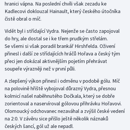
hranici vápna. Na poslední chvíli však zezadu ke
Kadlecovi doklouzal Hainault, který českého útočníka
čistě obral o míč.
Vidět byl i střídající Vydra. Nejenže se často zapojoval
do hry, ale dostal se i ke třem prudkým střelám.
Se všemi si však poradil brankář Hirshfelda. Oživení
přinesl i další ze střídajících hráčů Hořava a český tým
přeci jen dokázal aktivnějším pojetím přehrávat
soupeře výrazněji než v první půli.
A zlepšený výkon přinesl i odměnu v podobě gólu. Míč
na polovině hřiště vybojoval důrazný Vydra, přesnou
kolmicí našel naběhnutého Dočkala, který se dobře
zorientoval a naservíroval gólovou přihrávku Hořavovi.
Olomoucký odchovanec nezaváhal a zvýšil české vedení
na 2:0. V závěru sice přišlo ještě několik náznaků
českých šancí, gól už ale nepadl.