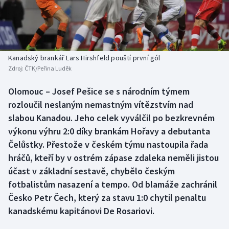
Baseball a softbal
Soutěže
Basketbal
Historické návraty
Biatlon
Aplikace ČT sport
Kanadský brankář Lars Hirshfeld pouští první gól
Zdroj:
ČTK/Peřina Luděk
Boby a skeleton
AZ kvíz
Olomouc – Josef Pešice se s národním týmem
rozloučil neslaným nemastným vítězstvím nad
Box
slabou Kanadou. Jeho celek vyválčil po bezkrevném
Curling
výkonu výhru 2:0 díky brankám Hořavy a debutanta
Čelůstky. Přestože v českém týmu nastoupila řada
Dostihy
hráčů, kteří by v ostrém zápase zdaleka neměli jistou
účast v základní sestavě, chybělo českým
Florbal
fotbalistům nasazení a tempo. Od blamáže zachránil
Česko Petr Čech, který za stavu 1:0 chytil penaltu
Futsal
kanadskému kapitánovi De Rosariovi.
Golf