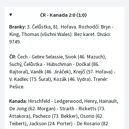
ČR - Kanada 2:0 (1:0)
Branky:
3. Čelůstka, 81. Hořava. Rozhodčí: Bryn -
King, Thomas (všichni Wales). Bez karet. Diváci:
9749.
ČR:
Čech - Gebre Selassie, Sivok (46. Mazuch),
Suchý, Čelůstka - Hübschman - Dočkal (86.
Rajtoral), Vaněk (46. Jiráček), Krejčí (57. Hořava) -
V. Kadlec (75. Šural), Kozák (46. Vydra). Trenér:
Pešice.
Kanada:
Hirschfeld - Ledgerwood, Henry, Hainault,
De Jong (62. Morgan) - Straith - Ricketts (73.
Attakora), Pacheco (73. Bekker), Osorio (62.
Teibert), Jackson (24. Porter) - De Rosario (82.