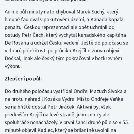
Ani ne půl minuty nato chyboval Marek Suchý, který
hloupě fauloval v pokutovém území, a Kanada kopala
penaltu. Českou reprezentaci ale opět uchránil od
ostudy Petr Čech, který vychytal kanadského kapitána
De Rosaria a udržel Česku vedení. Ještě do poločasu se
v dobré příležitosti po průniku Krejčího znovu objevil
Dočkal, jinak ale český tým pokračoval v bezkrevném
výkonu.
Zlepšení po půli
Do druhého poločasu vystřídal Ondřej Mazuch Sivoka a
na hrotu nahradil Kozáka Vydra. Místo Ondřeje Vaňka
se na hřiště dostal Petr Jiráček. Aktivní byl však
především Krejčí na levé straně, jeho centry ale
spoluhráče nenacházely. V první šanci druhé půle se v 55.
minutě objevil Kadlec, který se brilantně uvolnil na