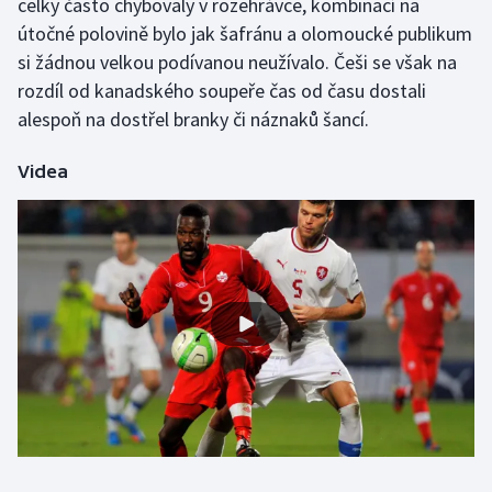
celky často chybovaly v rozehrávce, kombinací na
Stolní tenis
útočné polovině bylo jak šafránu a olomoucké publikum
si žádnou velkou podívanou neužívalo. Češi se však na
Triatlon
rozdíl od kanadského soupeře čas od času dostali
alespoň na dostřel branky či náznaků šancí.
Veslování
Videa
Vodní slalom
Volejbal
Ostatní