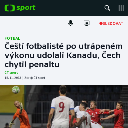
POPULÁRNÍ
SLEDOVAT
Fotbal
FOTBAL
Čeští fotbalisté po utrápeném
Hokej
výkonu udolali Kanadu, Čech
chytil penaltu
Tenis
ČT sport
Atletika
15. 11. 2013
|
Zdroj:
ČT sport
Cyklistika
DALŠÍ SPORTY
Americký fotbal
NEPŘEHLÉDNĚTE