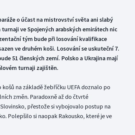
aráže o účast na mistrovství světa ani slabý
 turnaji ve Spojených arabských emirátech nic
entační tým bude při losování kvalifikace
sazen ve druhém koši. Losování se uskuteční 7.
bude 51 členských zemí. Polsko a Ukrajina mají
álovém turnaji zajištěn.
 košů na základě žebříčku UEFA doznalo po
ních změn. Paradoxně až do čtvrté
Slovinsko, přestože si vybojovalo postup na
o. Polepšilo si naopak Rakousko, které je ve