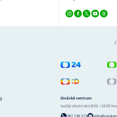
Č
Divácké centrum
ů
každý všední den:
8:00—16:00 ho
261 136 113
info@ceskate