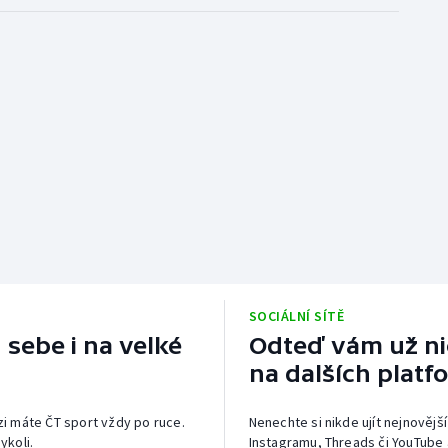
SOCIÁLNÍ SÍTĚ
 sebe i na velké
Odteď vám už nic
na dalších platf
izi máte ČT sport vždy po ruce.
Nenechte si nikde ujít nejnovější
ykoli.
Instagramu, Threads či YouTube 