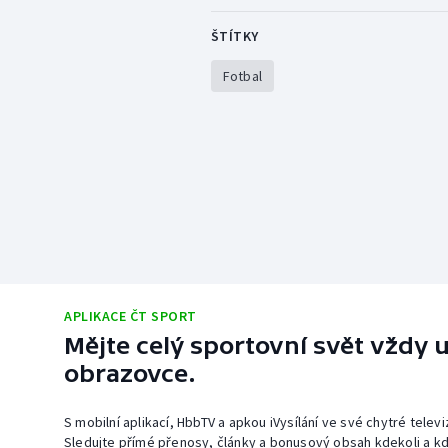
ŠTÍTKY
Fotbal
APLIKACE ČT SPORT
Mějte celý sportovní svět vždy u
obrazovce.
S mobilní aplikací, HbbTV a apkou iVysílání ve své chytré telev
Sledujte přímé přenosy, články a bonusový obsah kdekoli a kd