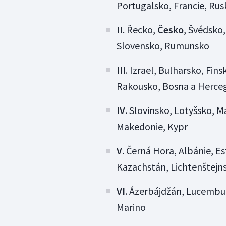
Portugalsko, Francie, Rus
II
. Řecko,
Česko
, Švédsko
Slovensko, Rumunsko
III
. Izrael, Bulharsko, Fins
Rakousko, Bosna a Herce
IV
. Slovinsko, Lotyšsko, M
Makedonie, Kypr
V
. Černá Hora, Albánie, E
Kazachstán, Lichtenštejn
VI
. Ázerbájdžán, Lucembur
Marino