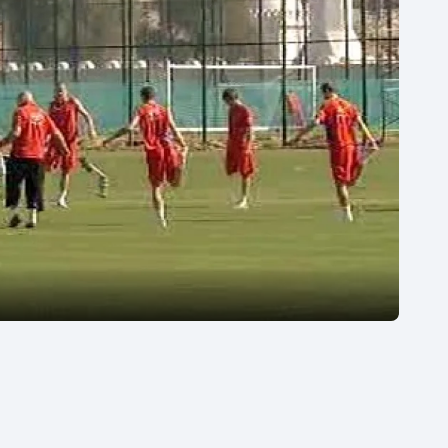
Moderní pětiboj
Triatlon
Motorsport
Veslování
Olympijské hry
Vodní slalom
Parasport
Volejbal
Plavání
Ostatní
Plážový volejbal