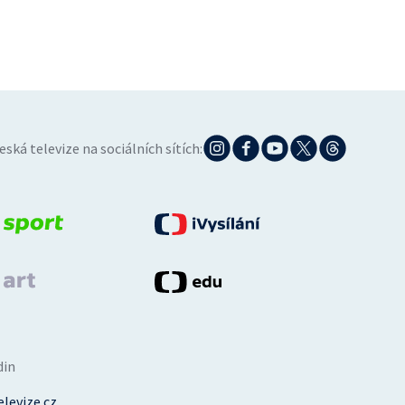
eská televize na sociálních sítích:
din
levize.cz