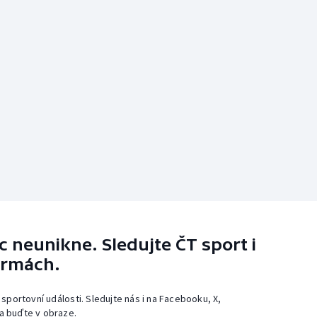
 neunikne. Sledujte ČT sport i
ormách.
 sportovní události. Sledujte nás i na Facebooku, X,
a buďte v obraze.