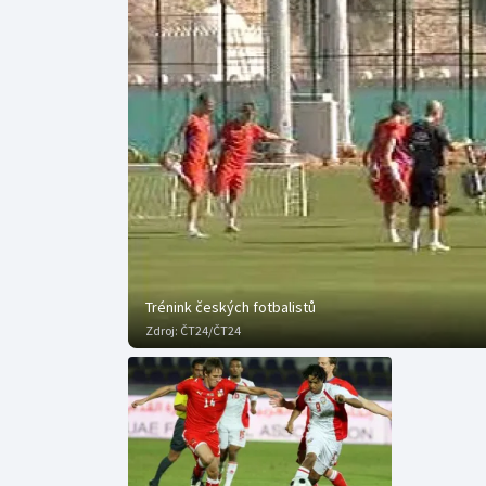
Curling
Dostihy
Florbal
Futsal
Golf
Gymnastika
Trénink českých fotbalistů
Zdroj:
ČT24/ČT24