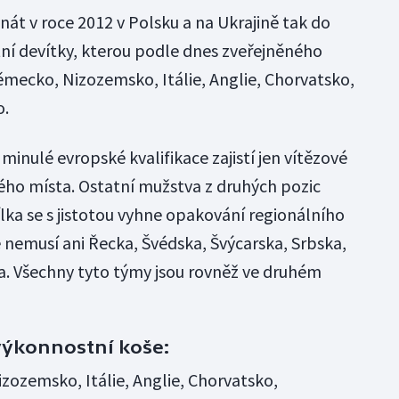
át v roce 2012 v Polsku a na Ukrajině tak do
itní devítky, kterou podle dnes zveřejněného
ěmecko, Nizozemsko, Itálie, Anglie, Chorvatsko,
o.
minulé evropské kvalifikace zajistí jen vítězové
hého místa. Ostatní mužstva z druhých pozic
lka se s jistotou vyhne opakování regionálního
 nemusí ani Řecka, Švédska, Švýcarska, Srbska,
. Všechny tyto týmy jsou rovněž ve druhém
 výkonnostní koše:
zozemsko, Itálie, Anglie, Chorvatsko,