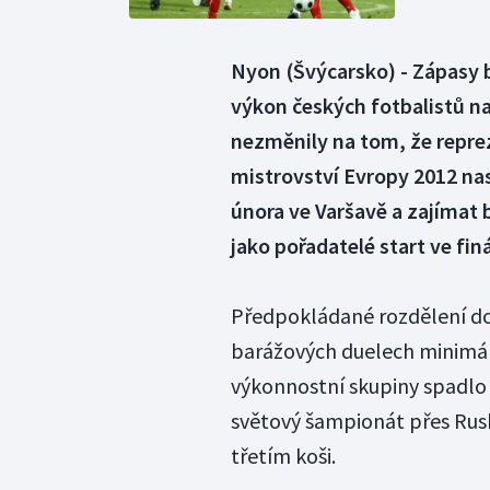
Nyon (Švýcarsko) - Zápasy b
výkon českých fotbalistů na
nezměnily na tom, že reprez
mistrovství Evropy 2012 na
února ve Varšavě a zajímat 
jako pořadatelé start ve fin
Předpokládané rozdělení do
barážových duelech minimál
výkonnostní skupiny spadlo 
světový šampionát přes Rusk
třetím koši.