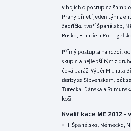
V bojích o postup na šampion
Prahy přiletí jeden tým z el
žebříčku tvoří Španělsko, N
Rusko, Francie a Portugalsk
Přímý postup si na rozdíl od 
skupin a nejlepší tým z dru
čeká baráž. Výběr Michala Bí
derby se Slovenskem, bát se
Turecka, Dánska a Rumunska
koši.
Kvalifikace ME 2012 -
I
. Španělsko, Německo, Ni