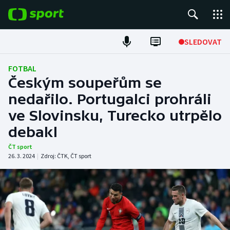
POPULÁRNÍ
SLEDOVAT
Fotbal
FOTBAL
Českým soupeřům se
Hokej
nedařilo. Portugalci prohráli
ve Slovinsku, Turecko utrpělo
Tenis
debakl
Atletika
ČT sport
26. 3. 2024
|
Zdroj:
ČTK
,
ČT sport
Cyklistika
DALŠÍ SPORTY
Americký fotbal
NEPŘEHLÉDNĚTE