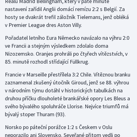
Realu Madrid Bellingham, který v páté minutě
nastavení zařídil Anglii domácí remízu 2:2 s Belgií. Za
hosty se dvakrát trefil záložník Tielemans, jenž obléká
v Premier League dres Aston Villy.
Pořadatel letního Eura Německo navázalo na výhru 2:0
ve Francii a stejným výsledkem zdolalo doma
Nizozemsko. Oranjes prohráli po čtyřech vítězstvích, v
85. minutě rozhodl střídající Füllkrug.
Francie v Marseille přestřílela 3:2 Chile. Vítěznou branku
zaznamenal zkušený útočník Giroud, jenž se 88. výhrou
v národním týmu dotáhl v historických tabulkách na
druhou příčku dlouholeté brankářské opory Les Bleus a
svého bývalého spoluhráče Llorise. Nejvíce triumfů má
bývalý stoper Thuram (93).
Norsko po páteční porážce 1:2 s Českem v Oslu
neporazilo ani Slovensko. Seveřané přitom vedli po