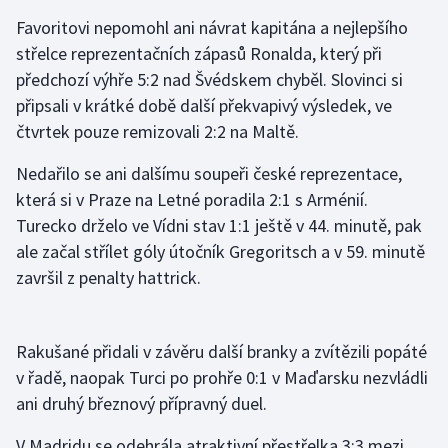
Favoritovi nepomohl ani návrat kapitána a nejlepšího
Olympijské hry
střelce reprezentačních zápasů Ronalda, který při
předchozí výhře 5:2 nad Švédskem chyběl. Slovinci si
Parasport
připsali v krátké době další překvapivý výsledek, ve
Plavání
čtvrtek pouze remizovali 2:2 na Maltě.
Nedařilo se ani dalšímu soupeři české reprezentace,
Plážový volejbal
která si v Praze na Letné poradila 2:1 s Arménií.
Ragby
Turecko drželo ve Vídni stav 1:1 ještě v 44. minutě, pak
ale začal střílet góly útočník Gregoritsch a v 59. minutě
Rychlobruslení
završil z penalty hattrick.
Rychlostní kanoistika
Rakušané přidali v závěru další branky a zvítězili popáté
Short track
v řadě, naopak Turci po prohře 0:1 v Maďarsku nezvládli
ani druhý březnový přípravný duel.
Sportovní střelba
V Madridu se odehrála atraktivní přestřelka 3:3 mezi