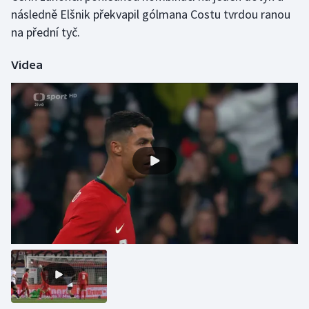
následně Elšnik překvapil gólmana Costu tvrdou ranou
na přední tyč.
Gymnastika
Házená
Videa
Jezdectví
Judo
Krasobruslení
Lezení
Lyže a snowboard
Moderní pětiboj
Motorsport