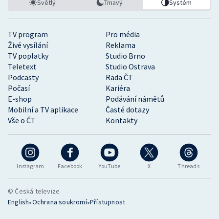
Světlý
Tmavý
Systém
TV program
Pro média
Živé vysílání
Reklama
TV poplatky
Studio Brno
Teletext
Studio Ostrava
Podcasty
Rada ČT
Počasí
Kariéra
E-shop
Podávání námětů
Mobilní a TV aplikace
Časté dotazy
Vše o ČT
Kontakty
Instagram
Facebook
YouTube
X
Threads
© Česká televize
•
•
English
Ochrana soukromí
Přístupnost