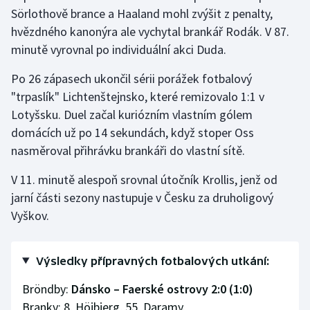
Sörlothově brance a Haaland mohl zvýšit z penalty,
hvězdného kanonýra ale vychytal brankář Rodák. V 87.
minutě vyrovnal po individuální akci Duda.
Po 26 zápasech ukončil sérii porážek fotbalový
"trpaslík" Lichtenštejnsko, které remizovalo 1:1 v
Lotyšsku. Duel začal kuriózním vlastním gólem
domácích už po 14 sekundách, když stoper Oss
nasměroval přihrávku brankáři do vlastní sítě.
V 11. minutě alespoň srovnal útočník Krollis, jenž od
jarní části sezony nastupuje v Česku za druholigový
Vyškov.
Výsledky přípravných fotbalových utkání:
Bröndby:
Dánsko – Faerské ostrovy 2:0 (1:0)
Branky: 8. Höjbjerg, 55. Daramy.