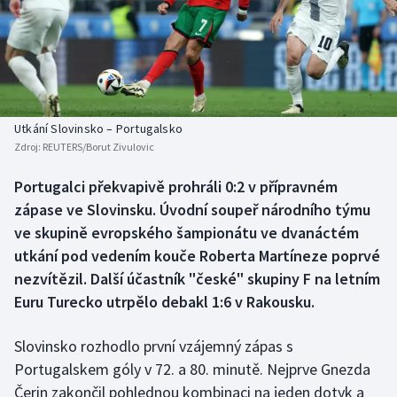
Baseball a softbal
Soutěže
Basketbal
Historické návraty
Biatlon
Aplikace ČT sport
Utkání Slovinsko – Portugalsko
Boby a skeleton
AZ kvíz
Zdroj:
REUTERS/Borut Zivulovic
Box
Portugalci překvapivě prohráli 0:2 v přípravném
zápase ve Slovinsku. Úvodní soupeř národního týmu
Curling
ve skupině evropského šampionátu ve dvanáctém
utkání pod vedením kouče Roberta Martíneze poprvé
Dostihy
nezvítězil. Další účastník "české" skupiny F na letním
Euru Turecko utrpělo debakl 1:6 v Rakousku.
Florbal
Slovinsko rozhodlo první vzájemný zápas s
Futsal
Portugalskem góly v 72. a 80. minutě. Nejprve Gnezda
Čerin zakončil pohlednou kombinaci na jeden dotyk a
Golf