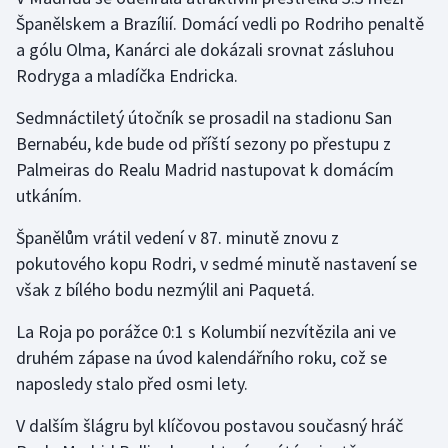
Stolní tenis
Španělskem a Brazílií. Domácí vedli po Rodriho penaltě
a gólu Olma, Kanárci ale dokázali srovnat zásluhou
Triatlon
Rodryga a mladíčka Endricka.
Veslování
Sedmnáctiletý útočník se prosadil na stadionu San
Bernabéu, kde bude od příští sezony po přestupu z
Vodní slalom
Palmeiras do Realu Madrid nastupovat k domácím
utkáním.
Volejbal
Španělům vrátil vedení v 87. minutě znovu z
Ostatní
pokutového kopu Rodri, v sedmé minutě nastavení se
však z bílého bodu nezmýlil ani Paquetá.
La Roja po porážce 0:1 s Kolumbií nezvítězila ani ve
druhém zápase na úvod kalendářního roku, což se
naposledy stalo před osmi lety.
V dalším šlágru byl klíčovou postavou současný hráč