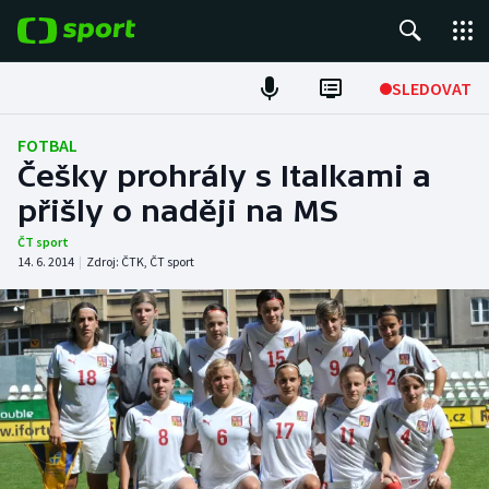
POPULÁRNÍ
SLEDOVAT
Fotbal
FOTBAL
Češky prohrály s Italkami a
Hokej
přišly o naději na MS
Tenis
ČT sport
14. 6. 2014
|
Zdroj:
ČTK
,
ČT sport
Atletika
Cyklistika
DALŠÍ SPORTY
Americký fotbal
NEPŘEHLÉDNĚTE