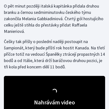
O pět minut později italská kapitánka přidala druhou
Gymnastika
branku a černou sedmiminutovku českého týmu
zakončila Melania Gabbiadiniová. Čtvrtý gól hostujícího
Házená
celku ještě stihla do přestávky přidat Raffaela
Manieriová.
Jezdectví
Češky tak přišly o poslední naději postoupit na
Judo
šampionát, který bude příští rok hostit Kanada. Na třetí
příčce totiž na vedoucí Španělky ztrácejí propastných 14
Krasobruslení
bodů a od Itálie, která drží barážovou druhou pozici, je
tři kola před koncem dělí 11 bodů.
Lezení
Lyže a snowboard
Moderní pětiboj
Nahrávám video
Motorsport