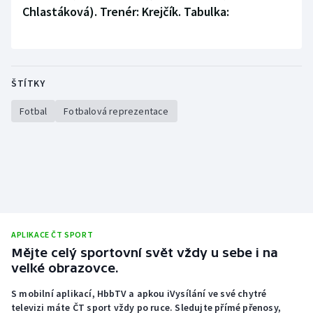
Stolní tenis
Chlastáková). Trenér: Krejčík. Tabulka:
Triatlon
Veslování
ŠTÍTKY
Vodní slalom
Fotbal
Fotbalová reprezentace
Volejbal
Ostatní
APLIKACE ČT SPORT
Mějte celý sportovní svět vždy u sebe i na
velké obrazovce.
S mobilní aplikací, HbbTV a apkou iVysílání ve své chytré
televizi máte ČT sport vždy po ruce. Sledujte přímé přenosy,