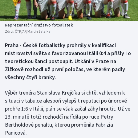
Baseball a softbal
Soutěže
Basketbal
Historické návraty
Reprezentační družstvo fotbalistek
Zdroj:
ČTK/AP/Martin Salajka
Biatlon
Aplikace ČT sport
Praha - České fotbalistky prohrály v kvalifikaci
Boby a skeleton
AZ kvíz
mistrovství světa s favorizovanou Itálií 0:4 a přišly i o
teoretickou šanci postoupit. Utkání v Praze na
Box
Žižkově rozhodl už první poločas, ve kterém padly
všechny čtyři branky.
Curling
Výběr trenéra Stanislava Krejčíka si chtěl vzhledem k
Dostihy
situaci v tabulce alespoň vylepšit reputaci po únorové
Florbal
prohře 1:6 v Itálii, plán se však začal záhy hroutit. Už ve
13. minutě totiž rozhodčí nařídila po ruce Petry
Futsal
Bertholdové penaltu, kterou proměnila Fabrizia
Panicová.
Golf