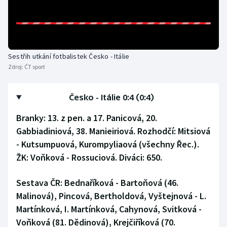
Olympijské hry
Parasport
Sestřih utkání fotbalistek Česko - Itálie
Plavání
Zdroj:
ČT sport
Plážový volejbal
Česko - Itálie 0:4 (0:4)
Ragby
Branky: 13. z pen. a 17. Panicová, 20.
Gabbiadiniová, 38. Manieiriová. Rozhodčí: Mitsiová
Rychlobruslení
- Kutsumpuová, Kurompyliaová (všechny Řec.).
ŽK: Voňková - Rossuciová. Diváci: 650.
Rychlostní kanoistika
Sestava ČR:
Bednaříková - Bartoňová (46.
Short track
Malinová), Pincová, Bertholdová, Vyštejnová - L.
Martínková, I. Martínková, Cahynová, Svitková -
Sportovní střelba
Voňková (81. Dědinová), Krejčiříková (70.