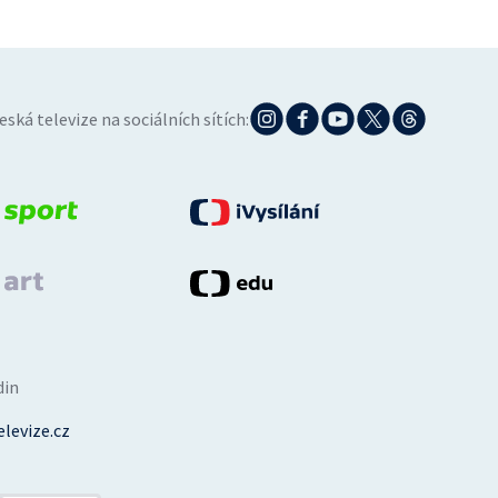
eská televize na sociálních sítích:
din
levize.cz