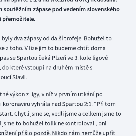
m soutěžním zápase pod vedením slovenského
i přemožitele.
 byly dva zápasy od další trofeje. Bohužel to
e z toho. V lize jim to budeme chtít doma
zápas se Spartou čeká Plzeň ve 3. kole ligové
, do které vstoupí na druhém místě s
ucí Slavii.
né výkon z ligy, v níž v prvním utkání po
 koronaviru vyhrála nad Spartou 2:1. "Při tom
start. Chytli jsme se, vedli jsme a celkem jsme to
ď jsme to bohužel tolik nekontrolovali, oni
 snížení přišlo pozdě. Nikdo nám nemůže upřít