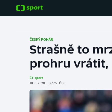
POPULÁRNÍ
DALŠÍ SPORTY
Fotbal
Americký fotbal
ČESKÝ POHÁR
Strašně to mrz
Hokej
Baseball a softbal
prohru vrátit,
Tenis
Basketbal
Atletika
Biatlon
ČT sport
18. 6. 2020
|
Zdroj:
ČTK
Cyklistika
Boby a skeleton
Box