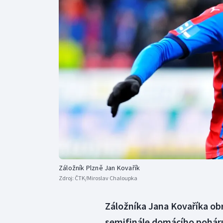
Curling
Dostihy
Florbal
Futsal
Golf
Gymnastika
Záložník Plzně Jan Kovařík
Zdroj:
ČTK/Miroslav Chaloupka
Záložníka Jana Kovaříka obr
semifinále domácího poháru 