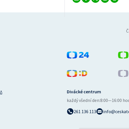
Č
Divácké centrum
ů
každý všední den:
8:00—16:00 ho
261 136 113
info@ceskate