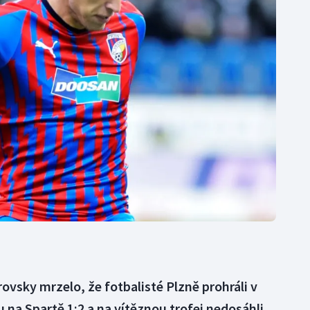
Moderní pětiboj
Triatlon
Motorsport
Veslování
Olympijské hry
Vodní slalom
Parasport
Volejbal
Plavání
Ostatní
Plážový volejbal
ovsky mrzelo, že fotbalisté Plzně prohráli v
na Spartě 1:2 a na vítěznou trofej nedosáhli.