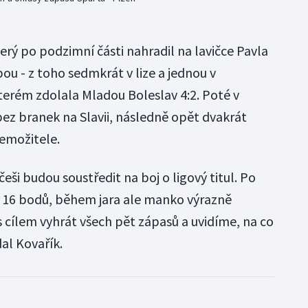
rý po podzimní části nahradil na lavičce Pavla
ou - z toho sedmkrát v lize a jednou v
terém zdolala Mladou Boleslav 4:2. Poté v
bez branek na Slavii, následně opět dvakrát
řemožitele.
ši budou soustředit na boj o ligový titul. Po
už 16 bodů, během jara ale manko výrazně
 cílem vyhrát všech pět zápasů a uvidíme, na co
dal Kovařík.