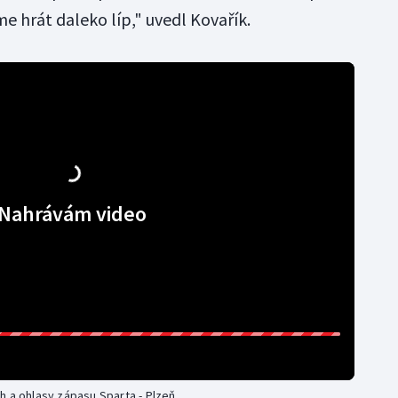
e hrát daleko líp," uvedl Kovařík.
Nahrávám video
h a ohlasy zápasu Sparta - Plzeň