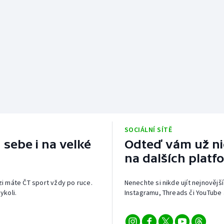
SOCIÁLNÍ SÍTĚ
 sebe i na velké
Odteď vám už nic
na dalších platf
izi máte ČT sport vždy po ruce.
Nenechte si nikde ujít nejnovější
ykoli.
Instagramu, Threads či YouTube 