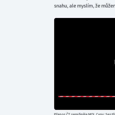
snahu, ale myslím, že můžem
Přenos ČT semifinále MOL Cupu: Sestři