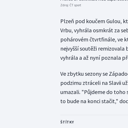
Zdroj:
ČT sport
Plzeň pod koučem Gulou, kte
Vrbu, vyhrála osmkrát za seb
pohárovém čtvrtfinále, ve k
nejvyšší soutěži remizovala 
vyhrála a až nyní poznala p
Ve zbytku sezony se Západoče
podzimu ztráceli na Slavii 
umazali. "Půjdeme do toho s
to bude na konci stačit," do
ŠTÍTKY