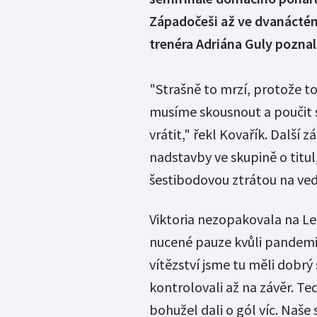
Západočeši až ve dvanácté
trenéra Adriána Guly poznal
"Strašně to mrzí, protože to
musíme skousnout a poučit s
vrátit," řekl Kovařík. Další 
nadstavby ve skupině o titul
šestibodovou ztrátou na vedo
Viktoria nezopakovala na Let
nucené pauze kvůli pandemii
vítězství jsme tu měli dobrý 
kontrolovali až na závěr. Te
bohužel dali o gól víc. Naše