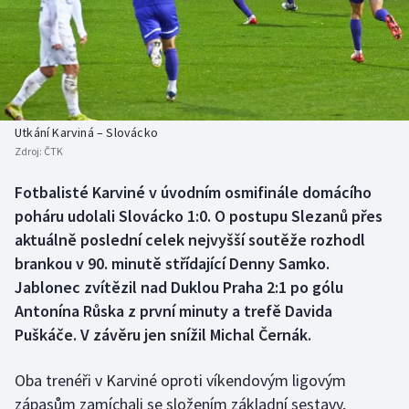
Baseball a softbal
Soutěže
Basketbal
Historické návraty
Biatlon
Aplikace ČT sport
Utkání Karviná – Slovácko
Boby a skeleton
AZ kvíz
Zdroj:
ČTK
Box
Fotbalisté Karviné v úvodním osmifinále domácího
poháru udolali Slovácko 1:0. O postupu Slezanů přes
Curling
aktuálně poslední celek nejvyšší soutěže rozhodl
brankou v 90. minutě střídající Denny Samko.
Dostihy
Jablonec zvítězil nad Duklou Praha 2:1 po gólu
Antonína Růska z první minuty a trefě Davida
Florbal
Puškáče. V závěru jen snížil Michal Černák.
Futsal
Oba trenéři v Karviné oproti víkendovým ligovým
zápasům zamíchali se složením základní sestavy,
Golf