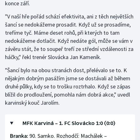
konce září.
Olympijské hry
"V naší hře pořád schází efektivita, ani z těch největších
šancí se nedokážeme prosadit. Když už se prosadíme,
Parasport
trefíme tyč. Máme deset rohů, při kterých to tam
Plavání
nedokážeme dotlačit. Když nedáte gól, může se vám v
závěru stát, že to soupeř trefí ze střední vzdálenosti za
Plážový volejbal
háčky," řekl trenér Slovácka Jan Kameník.
Ragby
"Šancí bylo na obou stranách dost, přelévalo se to. K
nějakým dobrým pasážím jsme se dostávali až během
Rychlobruslení
druhé půlky, kdy se to trošku roztrhalo. Když se zápas
blížil do prodloužení, pomohla nám dobrá akce," uvedl
Rychlostní kanoistika
karvinský kouč Jarolím.
Short track
MFK Karviná – 1. FC Slovácko 1:0 (0:0)
Sportovní střelba
Branka:
90. Samko. Rozhodčí: Machálek –