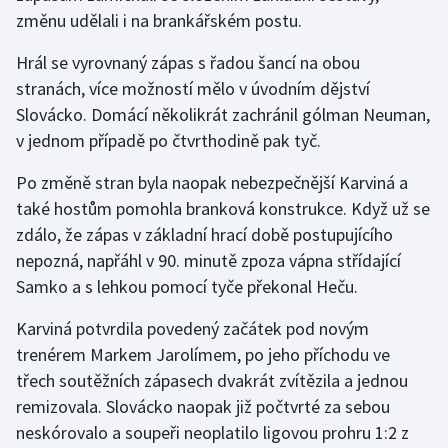
změnu udělali i na brankářském postu.
Gymnastika
Hrál se vyrovnaný zápas s řadou šancí na obou
stranách, více možností mělo v úvodním dějství
Házená
Slovácko. Domácí několikrát zachránil gólman Neuman,
v jednom případě po čtvrthodině pak tyč.
Jezdectví
Po změně stran byla naopak nebezpečnější Karviná a
Judo
také hostům pomohla branková konstrukce. Když už se
zdálo, že zápas v základní hrací době postupujícího
Krasobruslení
nepozná, napřáhl v 90. minutě zpoza vápna střídající
Samko a s lehkou pomocí tyče překonal Heču.
Lezení
Karviná potvrdila povedený začátek pod novým
Lyže a snowboard
trenérem Markem Jarolímem, po jeho příchodu ve
třech soutěžních zápasech dvakrát zvítězila a jednou
Moderní pětiboj
remizovala. Slovácko naopak již počtvrté za sebou
Motorsport
neskórovalo a soupeři neoplatilo ligovou prohru 1:2 z