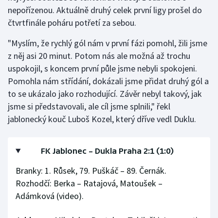
nepořízenou. Aktuálně druhý celek první ligy prošel do
čtvrtfinále poháru potřetí za sebou.
"Myslím, že rychlý gól nám v první fázi pomohl, žili jsme
z něj asi 20 minut. Potom nás ale možná až trochu
uspokojil, s koncem první půle jsme nebyli spokojeni.
Pomohla nám střídání, dokázali jsme přidat druhý gól a
to se ukázalo jako rozhodující. Závěr nebyl takový, jak
jsme si představovali, ale cíl jsme splnili," řekl
jablonecký kouč Luboš Kozel, který dříve vedl Duklu.
FK Jablonec – Dukla Praha 2:1 (1:0)
Branky: 1. Růsek, 79. Puškáč – 89. Černák.
Rozhodčí: Berka – Ratajová, Matoušek –
Adámková (video).