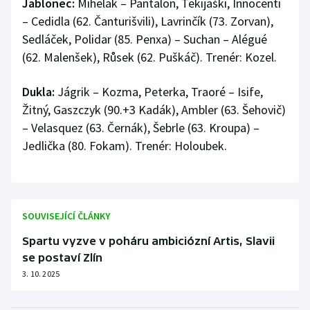
Jablonec:
Mihelak – Pantalon, Tekijaški, Innocenti
– Cedidla (62. Čanturišvili), Lavrinčík (73. Zorvan),
Sedláček, Polidar (85. Penxa) – Suchan – Alégué
(62. Malenšek), Růsek (62. Puškáč). Trenér: Kozel.
Dukla:
Jágrik – Kozma, Peterka, Traoré – Isife,
Žitný, Gaszczyk (90.+3 Kadák), Ambler (63. Šehovič)
– Velasquez (63. Černák), Šebrle (63. Kroupa) –
Jedlička (80. Fokam). Trenér: Holoubek.
SOUVISEJÍCÍ ČLÁNKY
Spartu vyzve v poháru ambiciózní Artis, Slavii
se postaví Zlín
3. 10. 2025