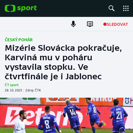
POPULÁRNÍ
SLEDOVAT
Fotbal
ČESKÝ POHÁR
Mizérie Slovácka pokračuje,
Hokej
Karviná mu v poháru
vystavila stopku. Ve
Tenis
čtvrtfinále je i Jablonec
Atletika
ČT sport
28. 10. 2025
|
Zdroj:
ČTK
Cyklistika
DALŠÍ SPORTY
Americký fotbal
NEPŘEHLÉDNĚTE