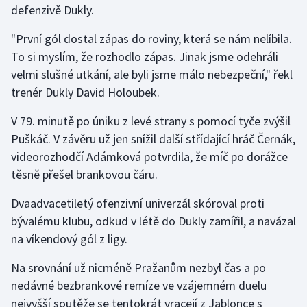
defenzivě Dukly.
"První gól dostal zápas do roviny, která se nám nelíbila.
To si myslím, že rozhodlo zápas. Jinak jsme odehráli
velmi slušné utkání, ale byli jsme málo nebezpeční," řekl
trenér Dukly David Holoubek.
V 79. minutě po úniku z levé strany s pomocí tyče zvýšil
Puškáč. V závěru už jen snížil další střídající hráč Černák,
videorozhodčí Adámková potvrdila, že míč po dorážce
těsně přešel brankovou čáru.
Dvaadvacetiletý ofenzivní univerzál skóroval proti
bývalému klubu, odkud v létě do Dukly zamířil, a navázal
na víkendový gól z ligy.
Na srovnání už nicméně Pražanům nezbyl čas a po
nedávné bezbrankové remíze ve vzájemném duelu
nejvyšší soutěže se tentokrát vracejí z Jablonce s