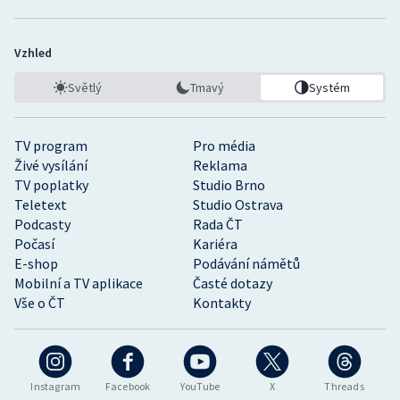
Vzhled
Světlý
Tmavý
Systém
TV program
Pro média
Živé vysílání
Reklama
TV poplatky
Studio Brno
Teletext
Studio Ostrava
Podcasty
Rada ČT
Počasí
Kariéra
E-shop
Podávání námětů
Mobilní a TV aplikace
Časté dotazy
Vše o ČT
Kontakty
Instagram
Facebook
YouTube
X
Threads