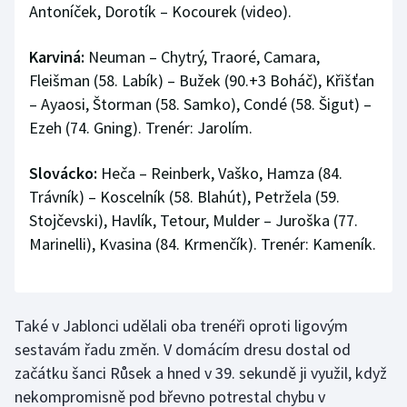
Antoníček, Dorotík – Kocourek (video).
Stolní tenis
Karviná:
Neuman – Chytrý, Traoré, Camara,
Triatlon
Fleišman (58. Labík) – Bužek (90.+3 Boháč), Křišťan
Veslování
– Ayaosi, Štorman (58. Samko), Condé (58. Šigut) –
Ezeh (74. Gning). Trenér: Jarolím.
Vodní slalom
Slovácko:
Heča – Reinberk, Vaško, Hamza (84.
Volejbal
Trávník) – Koscelník (58. Blahút), Petržela (59.
Stojčevski), Havlík, Tetour, Mulder – Juroška (77.
Ostatní
Marinelli), Kvasina (84. Krmenčík). Trenér: Kameník.
Také v Jablonci udělali oba trenéři oproti ligovým
sestavám řadu změn. V domácím dresu dostal od
začátku šanci Růsek a hned v 39. sekundě ji využil, když
nekompromisně pod břevno potrestal chybu v