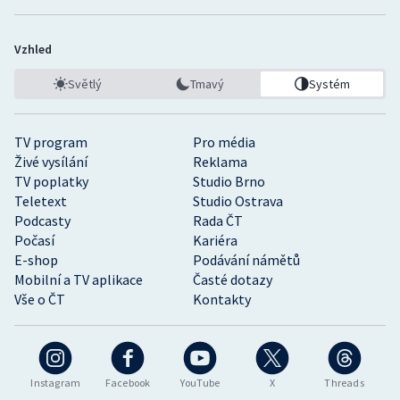
Vzhled
Světlý
Tmavý
Systém
TV program
Pro média
Živé vysílání
Reklama
TV poplatky
Studio Brno
Teletext
Studio Ostrava
Podcasty
Rada ČT
Počasí
Kariéra
E-shop
Podávání námětů
Mobilní a TV aplikace
Časté dotazy
Vše o ČT
Kontakty
Instagram
Facebook
YouTube
X
Threads