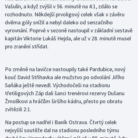
Vašulín, a když zvýšil v 56. minutě na 4:1, zdálo se
rozhodnuto. Někdejší prvoligový celek však v závěru
dvěma góly snížil a nebyl daleko od senzačního
vyrovnání. Poprvé v sezoně nastoupil v základní sestavě
kapitán Viktorie Lukáš Hejda, ale už v 28. minutě musel
pro zranění střídat.
Po změně na lavičce nastoupily také Pardubice, nový
kouč David Střihavka ale mužstvo po odvolání Jiřího
Saňáka ještě nevedl. Východočeši na stadionu
třetiligových Záp dali šanci trenérovi rezervy Dušanu
Žmolíkovi a hráčům širšího kádru, přesto po obratu
zvítězili 2:1.
Na postup se nadřel i Baník Ostrava. Čtvrtý celek
nejvyšší soutěže dal na stadionu posledního týmu