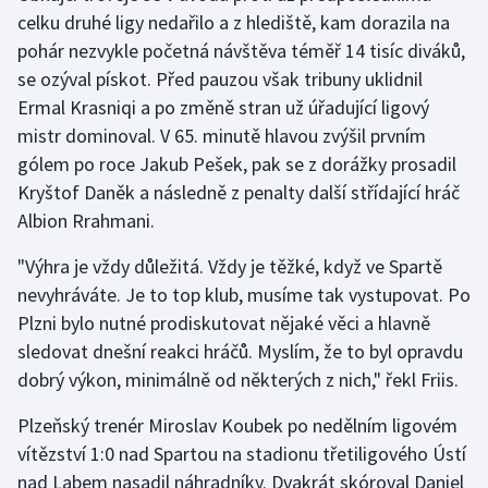
celku druhé ligy nedařilo a z hlediště, kam dorazila na
pohár nezvykle početná návštěva téměř 14 tisíc diváků,
se ozýval pískot. Před pauzou však tribuny uklidnil
Ermal Krasniqi a po změně stran už úřadující ligový
mistr dominoval. V 65. minutě hlavou zvýšil prvním
gólem po roce Jakub Pešek, pak se z dorážky prosadil
Kryštof Daněk a následně z penalty další střídající hráč
Albion Rrahmani.
"Výhra je vždy důležitá. Vždy je těžké, když ve Spartě
nevyhráváte. Je to top klub, musíme tak vystupovat. Po
Plzni bylo nutné prodiskutovat nějaké věci a hlavně
sledovat dnešní reakci hráčů. Myslím, že to byl opravdu
dobrý výkon, minimálně od některých z nich," řekl Friis.
Plzeňský trenér Miroslav Koubek po nedělním ligovém
vítězství 1:0 nad Spartou na stadionu třetiligového Ústí
nad Labem nasadil náhradníky. Dvakrát skóroval Daniel