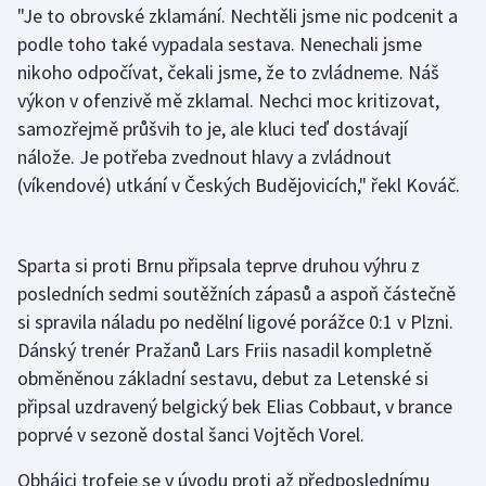
"Je to obrovské zklamání. Nechtěli jsme nic podcenit a
Stolní tenis
podle toho také vypadala sestava. Nenechali jsme
Triatlon
nikoho odpočívat, čekali jsme, že to zvládneme. Náš
výkon v ofenzivě mě zklamal. Nechci moc kritizovat,
Veslování
samozřejmě průšvih to je, ale kluci teď dostávají
nálože. Je potřeba zvednout hlavy a zvládnout
Vodní slalom
(víkendové) utkání v Českých Budějovicích," řekl Kováč.
Volejbal
Sparta si proti Brnu připsala teprve druhou výhru z
Ostatní
posledních sedmi soutěžních zápasů a aspoň částečně
si spravila náladu po nedělní ligové porážce 0:1 v Plzni.
Dánský trenér Pražanů Lars Friis nasadil kompletně
obměněnou základní sestavu, debut za Letenské si
připsal uzdravený belgický bek Elias Cobbaut, v brance
poprvé v sezoně dostal šanci Vojtěch Vorel.
Obhájci trofeje se v úvodu proti až předposlednímu