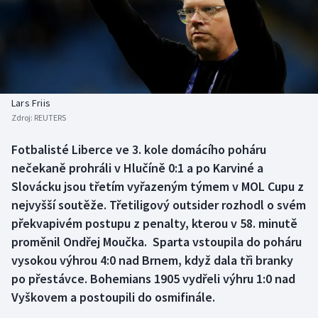
Baseball a softbal
Soutěže
Basketbal
Historické návraty
Biatlon
Aplikace ČT sport
Lars Friis
Boby a skeleton
AZ kvíz
Zdroj:
REUTERS
Box
Fotbalisté Liberce ve 3. kole domácího poháru
nečekaně prohráli v Hlučíně 0:1 a po Karviné a
Curling
Slovácku jsou třetím vyřazeným týmem v MOL Cupu z
nejvyšší soutěže. Třetiligový outsider rozhodl o svém
Dostihy
překvapivém postupu z penalty, kterou v 58. minutě
proměnil Ondřej Moučka. Sparta vstoupila do poháru
Florbal
vysokou výhrou 4:0 nad Brnem, když dala tři branky
po přestávce. Bohemians 1905 vydřeli výhru 1:0 nad
Futsal
Vyškovem a postoupili do osmifinále.
Golf