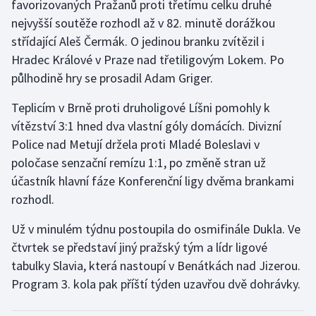
favorizovaných Pražanů proti třetímu celku druhé
nejvyšší soutěže rozhodl až v 82. minutě dorážkou
střídající Aleš Čermák. O jedinou branku zvítězil i
Hradec Králové v Praze nad třetiligovým Lokem. Po
půlhodině hry se prosadil Adam Griger.
Teplicím v Brně proti druholigové Líšni pomohly k
vítězství 3:1 hned dva vlastní góly domácích. Divizní
Police nad Metují držela proti Mladé Boleslavi v
poločase senzační remízu 1:1, po změně stran už
účastník hlavní fáze Konferenční ligy dvěma brankami
rozhodl.
Už v minulém týdnu postoupila do osmifinále Dukla. Ve
čtvrtek se představí jiný pražský tým a lídr ligové
tabulky Slavia, která nastoupí v Benátkách nad Jizerou.
Program 3. kola pak příští týden uzavřou dvě dohrávky.