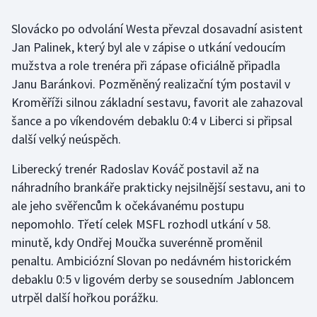
Olympijské hry
Slovácko po odvolání Westa převzal dosavadní asistent
Jan Palinek, který byl ale v zápise o utkání vedoucím
Parasport
mužstva a role trenéra při zápase oficiálně připadla
Janu Baránkovi. Pozměněný realizační tým postavil v
Plavání
Kroměříži silnou základní sestavu, favorit ale zahazoval
šance a po víkendovém debaklu 0:4 v Liberci si připsal
Plážový volejbal
další velký neúspěch.
Ragby
Liberecký trenér Radoslav Kováč postavil až na
náhradního brankáře prakticky nejsilnější sestavu, ani to
Rychlobruslení
ale jeho svěřencům k očekávanému postupu
nepomohlo. Třetí celek MSFL rozhodl utkání v 58.
Rychlostní kanoistika
minutě, kdy Ondřej Moučka suverénně proměnil
Short track
penaltu. Ambiciózní Slovan po nedávném historickém
debaklu 0:5 v ligovém derby se sousedním Jabloncem
Sportovní střelba
utrpěl další hořkou porážku.