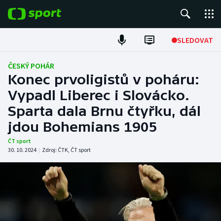
POPULÁRNÍ
SLEDOVAT
Fotbal
ČESKÝ POHÁR
Konec prvoligistů v poháru:
Hokej
Vypadl Liberec i Slovácko.
Sparta dala Brnu čtyřku, dál
Tenis
jdou Bohemians 1905
Atletika
ČT sport
30. 10. 2024
|
Zdroj:
ČTK
,
ČT sport
Cyklistika
DALŠÍ SPORTY
Americký fotbal
NEPŘEHLÉDNĚTE