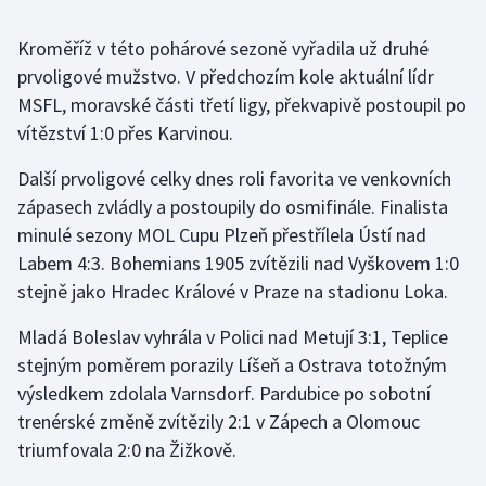
Kroměříž v této pohárové sezoně vyřadila už druhé
Gymnastika
prvoligové mužstvo. V předchozím kole aktuální lídr
Házená
MSFL, moravské části třetí ligy, překvapivě postoupil po
vítězství 1:0 přes Karvinou.
Jezdectví
Další prvoligové celky dnes roli favorita ve venkovních
zápasech zvládly a postoupily do osmifinále. Finalista
Judo
minulé sezony MOL Cupu Plzeň přestřílela Ústí nad
Krasobruslení
Labem 4:3. Bohemians 1905 zvítězili nad Vyškovem 1:0
stejně jako Hradec Králové v Praze na stadionu Loka.
Lezení
Mladá Boleslav vyhrála v Polici nad Metují 3:1, Teplice
Lyže a snowboard
stejným poměrem porazily Líšeň a Ostrava totožným
výsledkem zdolala Varnsdorf. Pardubice po sobotní
Moderní pětiboj
trenérské změně zvítězily 2:1 v Zápech a Olomouc
triumfovala 2:0 na Žižkově.
Motorsport