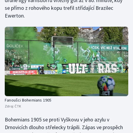
druhé ligy Varnsdorfu vítězný gól až v 80. minutě, kdy
se přímo z rohového kopu trefil střídající Brazilec
Ewerton.
Fanoušci Bohemians 1905
Zdroj:
ČTK
Bohemians 1905 se proti Vyškovu v jeho azylu v
Drnovicích dlouho střelecky trápili. Zápas ve prospěch