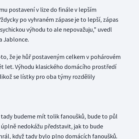
mu postavení v lize do finále v lepším
Vždycky po vyhraném zápase je to lepší, zápas
psychickou výhodu to ale nepovažuju," uvedl
a Jablonce.
roto, že je hůř postaveným celkem v pohárovém
ět let. Výhodu klasického domácího prostředí
likož se lístky pro oba týmy rozdělily
e tady budeme mít tolik fanoušků, bude to půl
úplně nedokážu představit, jak to bude
hrál, když tady bylo plno domácích fanoušků.