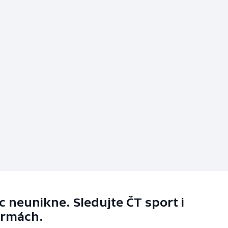
 neunikne. Sledujte ČT sport i
ormách.