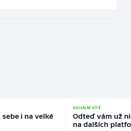
SOCIÁLNÍ SÍTĚ
 sebe i na velké
Odteď vám už nic
na dalších platf