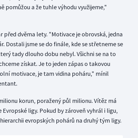
ně pomůžou a že tuhle výhodu využijeme,"
r před dvěma lety. "Motivace je obrovská, jedna
r. Dostali jsme se do finále, kde se střetneme se
který tady dlouho dobu nebyl. Všichni se na to
chceme získat. Je to jeden zápas o takovou
olní motivace, je tam vidina poháru," mínil
entant.
5 milionu korun, poražený půl milionu. Vítěz má
le Evropské ligy. Pokud by zároveň vyhrál i ligu,
hierarchii evropských pohárů na druhý tým ligy.