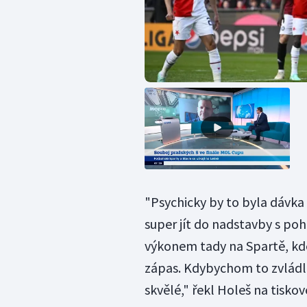
"Psychicky by to byla dávka
super jít do nadstavby s p
výkonem tady na Spartě, kde
zápas. Kdybychom to zvládli
skvělé," řekl Holeš na tiskov