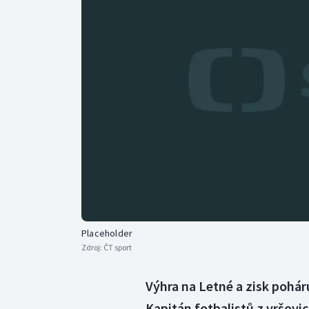
Curling
Dostihy
Florbal
Futsal
Golf
Gymnastika
Placeholder
Zdroj:
ČT sport
Výhra na Letné a zisk poháru,
Kapitán fotbalistů z vršovi