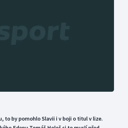
Moderní pětiboj
Triatlon
Motorsport
Veslování
Olympijské hry
Vodní slalom
Parasport
Volejbal
Plavání
Ostatní
Plážový volejbal
 to by pomohlo Slavii i v boji o titul v lize.
ckého Edenu Tomáš Holeš si to myslí před