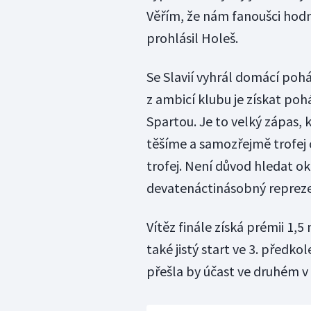
Věřím, že nám fanoušci hod
prohlásil Holeš.
Se Slavií vyhrál domácí pohá
z ambicí klubu je získat pohá
Spartou. Je to velký zápas, 
těšíme a samozřejmě trofej 
trofej. Není důvod hledat ok
devatenáctinásobný reprez
Vítěz finále získá prémii 1,
také jistý start ve 3. předko
přešla by účast ve druhém v 