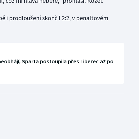
l, což mi hlava nebere," prohlásil Kozel.
ě i prodloužení skončil 2:2, v penaltovém
eobhájí, Sparta postoupila přes Liberec až po