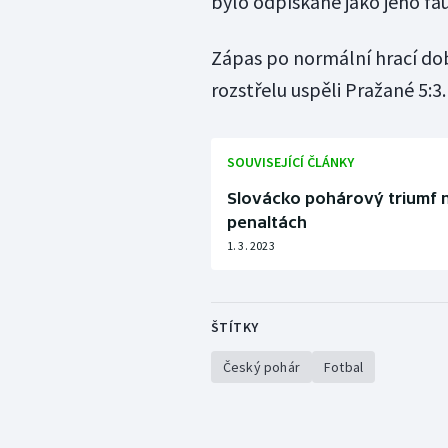
bylo odpískané jako jeho fau
Zápas po normální hrací dob
rozstřelu uspěli Pražané 5:3.
SOUVISEJÍCÍ ČLÁNKY
Slovácko pohárový triumf n
penaltách
1. 3. 2023
ŠTÍTKY
Český pohár
Fotbal