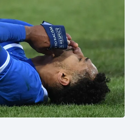
Moderní pětiboj
Triatlon
Motorsport
Veslování
Olympijské hry
Vodní slalom
Parasport
Volejbal
Plavání
Ostatní
Plážový volejbal