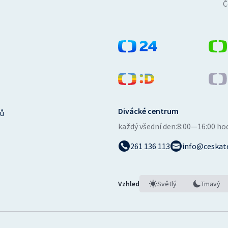
Č
Divácké centrum
ů
každý všední den:
8:00—16:00 ho
261 136 113
info@ceskate
Vzhled
Světlý
Tmavý