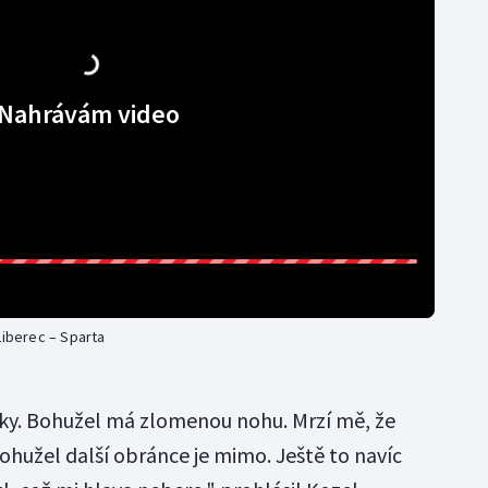
Nahrávám video
Liberec – Sparta
tky. Bohužel má zlomenou nohu. Mrzí mě, že
 Bohužel další obránce je mimo. Ještě to navíc