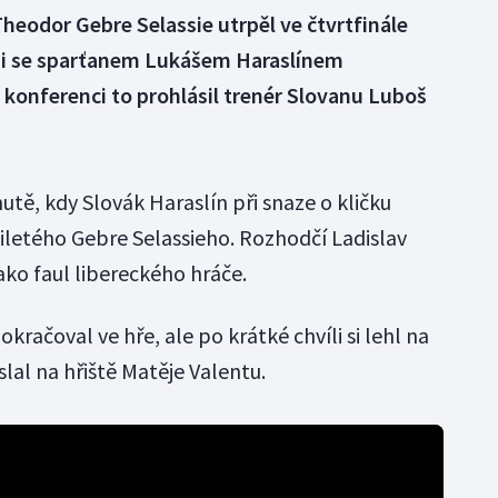
Theodor Gebre Selassie utrpěl ve čtvrtfinále
i se sparťanem Lukášem Haraslínem
konferenci to prohlásil trenér Slovanu Luboš
utě, kdy Slovák Haraslín při snaze o kličku
tiletého Gebre Selassieho. Rozhodčí Ladislav
ako faul libereckého hráče.
kračoval ve hře, ale po krátké chvíli si lehl na
slal na hřiště Matěje Valentu.