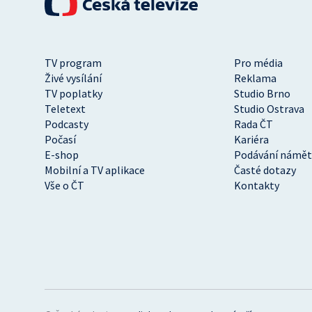
TV program
Pro média
Živé vysílání
Reklama
TV poplatky
Studio Brno
Teletext
Studio Ostrava
Podcasty
Rada ČT
Počasí
Kariéra
E-shop
Podávání námět
Mobilní a TV aplikace
Časté dotazy
Vše o ČT
Kontakty