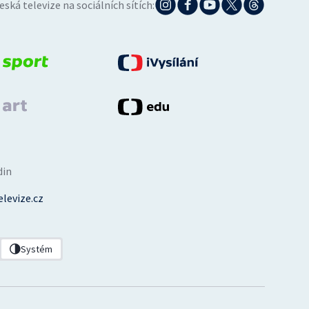
eská televize na sociálních sítích:
din
levize.cz
Systém