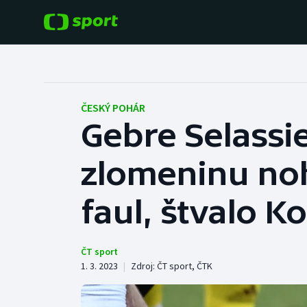
POPULÁRNÍ
DALŠÍ SPORTY
Fotbal
Americký fotbal
ČESKÝ POHÁR
Gebre Selassie
Hokej
Baseball a softbal
zlomeninu nohy
Tenis
Basketbal
Atletika
faul, štvalo Ko
Biatlon
Cyklistika
Boby a skeleton
ČT sport
1. 3. 2023
|
Zdroj:
ČT sport
,
ČTK
Box