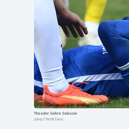
Curling
Dostihy
Florbal
Futsal
Golf
Gymnastika
Theodor Gebre Selassie
Zdroj:
ČTK/Vít Černý