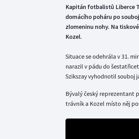
Kapitán fotbalistů Liberce 
domácího poháru po souboj
zlomeninu nohy. Na tiskové 
Kozel.
Situace se odehrála v 31. min
narazil v pádu do šestatřice
Szikszay vyhodnotil souboj j
Bývalý český reprezentant po
trávník a Kozel místo něj po