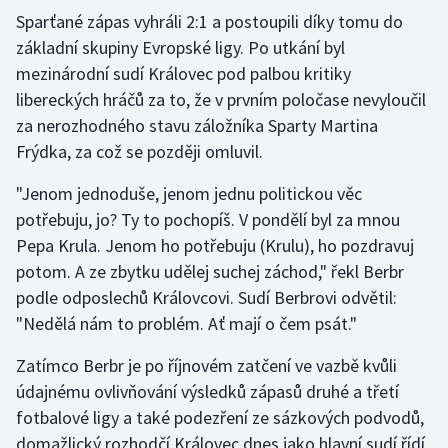
Sparťané zápas vyhráli 2:1 a postoupili díky tomu do
základní skupiny Evropské ligy. Po utkání byl
Gymnastika
mezinárodní sudí Královec pod palbou kritiky
Házená
libereckých hráčů za to, že v prvním poločase nevyloučil
za nerozhodného stavu záložníka Sparty Martina
Jezdectví
Frýdka, za což se později omluvil.
Judo
"Jenom jednoduše, jenom jednu politickou věc
potřebuju, jo? Ty to pochopíš. V pondělí byl za mnou
Krasobruslení
Pepa Krula. Jenom ho potřebuju (Krulu), ho pozdravuj
potom. A ze zbytku udělej suchej záchod," řekl Berbr
Lezení
podle odposlechů Královcovi. Sudí Berbrovi odvětil:
"Nedělá nám to problém. Ať mají o čem psát."
Lyže a snowboard
Zatímco Berbr je po říjnovém zatčení ve vazbě kvůli
Moderní pětiboj
údajnému ovlivňování výsledků zápasů druhé a třetí
fotbalové ligy a také podezření ze sázkových podvodů,
Motorsport
domažlický rozhodčí Královec dnes jako hlavní sudí řídí