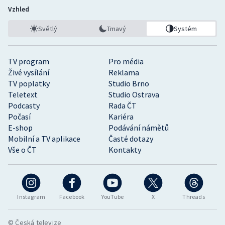
Vzhled
Světlý
Tmavý
Systém
TV program
Pro média
Živé vysílání
Reklama
TV poplatky
Studio Brno
Teletext
Studio Ostrava
Podcasty
Rada ČT
Počasí
Kariéra
E-shop
Podávání námětů
Mobilní a TV aplikace
Časté dotazy
Vše o ČT
Kontakty
Instagram
Facebook
YouTube
X
Threads
© Česká televize