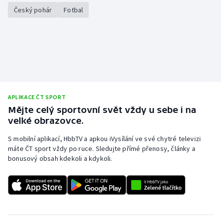
Stolní tenis
Český pohár
Fotbal
Triatlon
Veslování
Vodní slalom
APLIKACE ČT SPORT
Volejbal
Mějte celý sportovní svět vždy u sebe i na
velké obrazovce.
Ostatní
S mobilní aplikací, HbbTV a apkou iVysílání ve své chytré televizi
máte ČT sport vždy po ruce. Sledujte přímé přenosy, články a
bonusový obsah kdekoli a kdykoli.