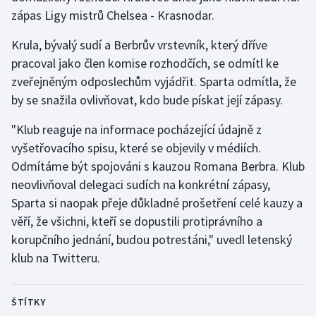
zápas Ligy mistrů Chelsea - Krasnodar.
Olympijské hry
Krula, bývalý sudí a Berbrův vrstevník, který dříve
Parasport
pracoval jako člen komise rozhodčích, se odmítl ke
zveřejněným odposlechům vyjádřit. Sparta odmítla, že
Plavání
by se snažila ovlivňovat, kdo bude pískat její zápasy.
Plážový volejbal
"Klub reaguje na informace pocházející údajně z
vyšetřovacího spisu, které se objevily v médiích.
Ragby
Odmítáme být spojováni s kauzou Romana Berbra. Klub
neovlivňoval delegaci sudích na konkrétní zápasy,
Rychlobruslení
Sparta si naopak přeje důkladné prošetření celé kauzy a
věří, že všichni, kteří se dopustili protiprávního a
Rychlostní kanoistika
korupčního jednání, budou potrestáni," uvedl letenský
klub na Twitteru.
Short track
Sportovní střelba
ŠTÍTKY