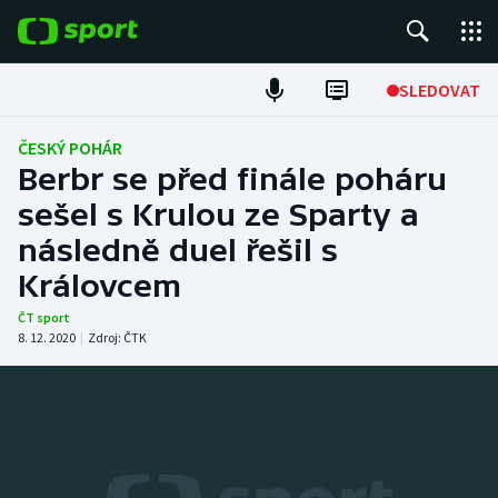
POPULÁRNÍ
SLEDOVAT
Fotbal
ČESKÝ POHÁR
Berbr se před finále poháru
Hokej
sešel s Krulou ze Sparty a
následně duel řešil s
Tenis
Královcem
Atletika
ČT sport
8. 12. 2020
|
Zdroj:
ČTK
Cyklistika
DALŠÍ SPORTY
Americký fotbal
NEPŘEHLÉDNĚTE