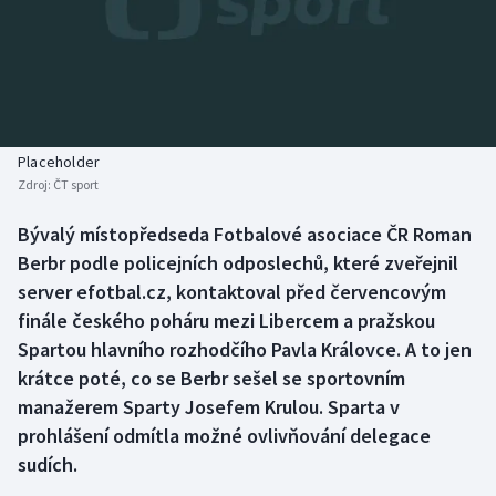
Baseball a softbal
Soutěže
Basketbal
Historické návraty
Biatlon
Aplikace ČT sport
Placeholder
Boby a skeleton
AZ kvíz
Zdroj:
ČT sport
Box
Bývalý místopředseda Fotbalové asociace ČR Roman
Berbr podle policejních odposlechů, které zveřejnil
Curling
server efotbal.cz, kontaktoval před červencovým
finále českého poháru mezi Libercem a pražskou
Dostihy
Spartou hlavního rozhodčího Pavla Královce. A to jen
krátce poté, co se Berbr sešel se sportovním
Florbal
manažerem Sparty Josefem Krulou. Sparta v
prohlášení odmítla možné ovlivňování delegace
Futsal
sudích.
Golf