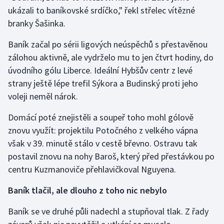
ukázali to baníkovské srdíčko," řekl střelec vítězné
branky Šašinka.
Gymnastika
Baník začal po sérii ligových neúspěchů s přestavěnou
Házená
zálohou aktivně, ale vydrželo mu to jen čtvrt hodiny, do
úvodního gólu Liberce. Ideální Hybšův centr z levé
Jezdectví
strany ještě lépe trefil Sýkora a Budinský proti jeho
Judo
voleji neměl nárok.
Domácí poté znejistěli a soupeř toho mohl gólově
Krasobruslení
znovu využít: projektilu Potočného z velkého vápna
však v 39. minutě stálo v cestě břevno. Ostravu tak
Lezení
postavil znovu na nohy Baroš, který před přestávkou po
Lyže a snowboard
centru Kuzmanoviče přehlavičkoval Nguyena.
Baník tlačil, ale dlouho z toho nic nebylo
Moderní pětiboj
Baník se ve druhé půli nadechl a stupňoval tlak. Z řady
Motorsport