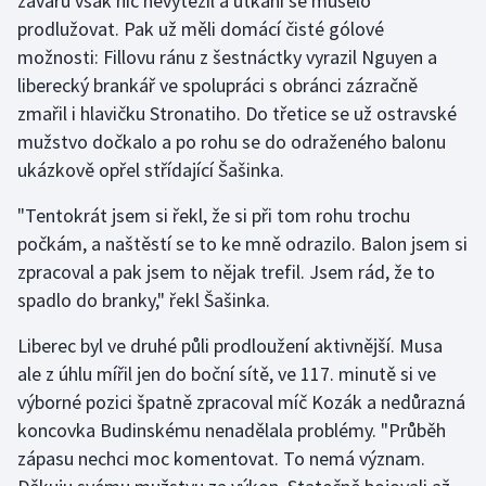
závarů však nic nevytěžil a utkání se muselo
prodlužovat. Pak už měli domácí čisté gólové
Olympijské hry
možnosti: Fillovu ránu z šestnáctky vyrazil Nguyen a
liberecký brankář ve spolupráci s obránci zázračně
Parasport
zmařil i hlavičku Stronatiho. Do třetice se už ostravské
Plavání
mužstvo dočkalo a po rohu se do odraženého balonu
ukázkově opřel střídající Šašinka.
Plážový volejbal
"Tentokrát jsem si řekl, že si při tom rohu trochu
Ragby
počkám, a naštěstí se to ke mně odrazilo. Balon jsem si
zpracoval a pak jsem to nějak trefil. Jsem rád, že to
Rychlobruslení
spadlo do branky," řekl Šašinka.
Liberec byl ve druhé půli prodloužení aktivnější. Musa
Rychlostní kanoistika
ale z úhlu mířil jen do boční sítě, ve 117. minutě si ve
Short track
výborné pozici špatně zpracoval míč Kozák a nedůrazná
koncovka Budinskému nenadělala problémy. "Průběh
Sportovní střelba
zápasu nechci moc komentovat. To nemá význam.