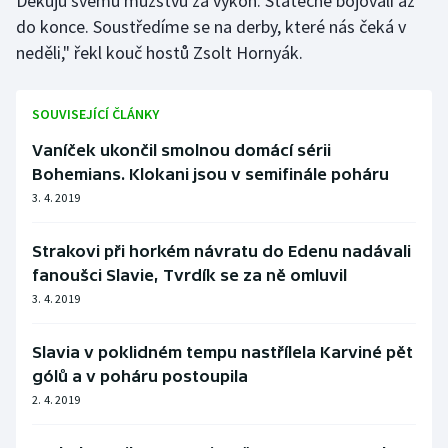
Děkuju svému mužstvu za výkon. Statečně bojovali až
Stolní tenis
do konce. Soustředíme se na derby, které nás čeká v
neděli," řekl kouč hostů Zsolt Hornyák.
Triatlon
Veslování
SOUVISEJÍCÍ ČLÁNKY
Vaníček ukončil smolnou domácí sérii
Vodní slalom
Bohemians. Klokani jsou v semifinále poháru
3. 4. 2019
Volejbal
Strakovi při horkém návratu do Edenu nadávali
Ostatní
fanoušci Slavie, Tvrdík se za ně omluvil
3. 4. 2019
Slavia v poklidném tempu nastřílela Karviné pět
gólů a v poháru postoupila
2. 4. 2019