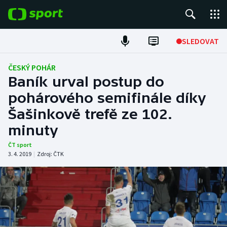
POPULÁRNÍ
SLEDOVAT
Fotbal
ČESKÝ POHÁR
Baník urval postup do
Hokej
pohárového semifinále díky
Šašinkově trefě ze 102.
Tenis
minuty
Atletika
ČT sport
3. 4. 2019
|
Zdroj:
ČTK
Cyklistika
DALŠÍ SPORTY
Americký fotbal
NEPŘEHLÉDNĚTE