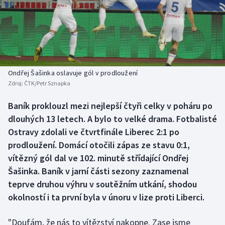
Baseball a softbal
Soutěže
Basketbal
Historické návraty
Biatlon
Aplikace ČT sport
Ondřej Šašinka oslavuje gól v prodloužení
Boby a skeleton
AZ kvíz
Zdroj:
ČTK/Petr Sznapka
Box
Baník proklouzl mezi nejlepší čtyři celky v poháru po
dlouhých 13 letech. A bylo to velké drama. Fotbalisté
Curling
Ostravy zdolali ve čtvrtfinále Liberec 2:1 po
prodloužení. Domácí otočili zápas ze stavu 0:1,
Dostihy
vítězný gól dal ve 102. minutě střídající Ondřej
Šašinka. Baník v jarní části sezony zaznamenal
Florbal
teprve druhou výhru v soutěžním utkání, shodou
okolností i ta první byla v únoru v lize proti Liberci.
Futsal
"Doufám, že nás to vítězství nakopne. Zase jsme
Golf