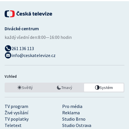
Divácké centrum
každý všední den:
8:00—16:00 hodin
261 136 113
info@ceskatelevize.cz
Vzhled
Světlý
Tmavý
Systém
TV program
Pro média
Živé vysílání
Reklama
TV poplatky
Studio Brno
Teletext
Studio Ostrava